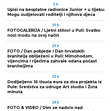
3
h
Upisi na besplatne radionice Junior + u tijeku:
Mogu sudjelovati roditelji i njihova djeca
19
h
FOTOGALERIJA / Ljetni stilovi u Puli: Svatko
nosi modu na svoj način
23
h
FOTO / Dan pobjede i Dan hrvatskih
branitelja obilježeni u Puli: Mimohodom,
vijencima i riječima zahvale odana počast
braniteljima
23
h
Dodijeljeno 16 tisuća eura za dva projekta iz
Pule: Sredstva za udruge Art studio i Žuta
minuta
24
h
FOTO & VIDEO / Dim se nadvio nad