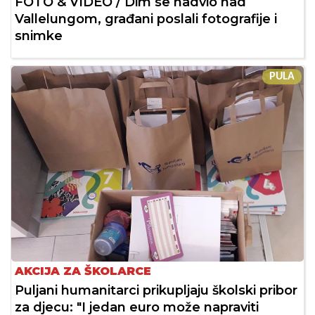
FOTO & VIDEO / Dim se nadvio nad
Vallelungom, građani poslali fotografije i
snimke
PULA
AKCIJA ZA ŠKOLARCE
Puljani humanitarci prikupljaju školski pribor
za djecu: "I jedan euro može napraviti