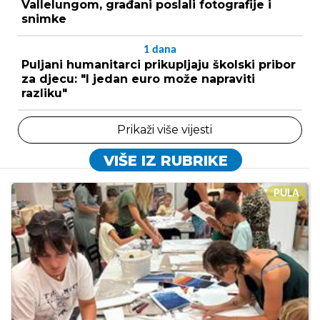
Vallelungom, građani poslali fotografije i
snimke
1
dana
Puljani humanitarci prikupljaju školski pribor
za djecu: "I jedan euro može napraviti
razliku"
Prikaži više vijesti
VIŠE IZ RUBRIKE
PULA