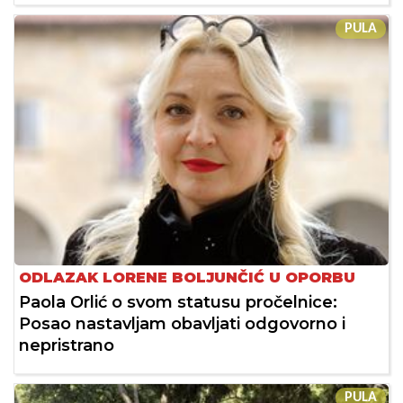
PULA
ODLAZAK LORENE BOLJUNČIĆ U OPORBU
Paola Orlić o svom statusu pročelnice:
Posao nastavljam obavljati odgovorno i
nepristrano
PULA