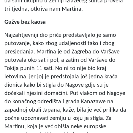
da sam ukupno u Zemlji izlazećeg sunca provela
tri tjedna, otkriva nam Martina.
Gužve bez kaosa
Najzahtjevniji dio priče predstavljalo je samo
putovanje, kako zbog udaljenosti tako i zbog
presjedanja. Martina je od Zagreba do Varšave
putovala oko sat i pol, a zatim od Varšave do
Tokija punih 11 sati. No ni to nije bio kraj
letovima, jer joj je predstojala još jedna kraća
dionica kako bi stigla do Nagoye gdje su je
dočekali njezini domaćini. Put vlakom od Nagoye
do konačnog odredišta i grada Kanazawe na
zapadnoj obali Japana, kaže, bila je već prilika da
počne upoznavati zemlju u koju je stigla. Za
Martinu, koja je već obišla neke europske