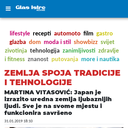
lifestyle
recepti
automoto
film
gastro
glazba
dom
moda i stil
showbizz
svijet
zivotinja
tehnologija
zanimljivosti
zdravlje
i fitness
znanost
putovanja
more i nautika
ZEMLJA SPOJA TRADICIJE
I TEHNOLOGIJE
MARTINA VITASOVIĆ: Japan je
izrazito uredna zemlja ljubaznijih
ljudi. Sve je na svome mjestu i
funkcionira savršeno
31.01.2019 18:10