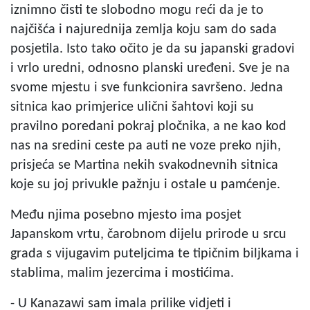
iznimno čisti te slobodno mogu reći da je to
najčišća i najurednija zemlja koju sam do sada
posjetila. Isto tako očito je da su japanski gradovi
i vrlo uredni, odnosno planski uređeni. Sve je na
svome mjestu i sve funkcionira savršeno. Jedna
sitnica kao primjerice ulični šahtovi koji su
pravilno poredani pokraj pločnika, a ne kao kod
nas na sredini ceste pa auti ne voze preko njih,
prisjeća se Martina nekih svakodnevnih sitnica
koje su joj privukle pažnju i ostale u pamćenje.
Među njima posebno mjesto ima posjet
Japanskom vrtu, čarobnom dijelu prirode u srcu
grada s vijugavim puteljcima te tipičnim biljkama i
stablima, malim jezercima i mostićima.
- U Kanazawi sam imala prilike vidjeti i