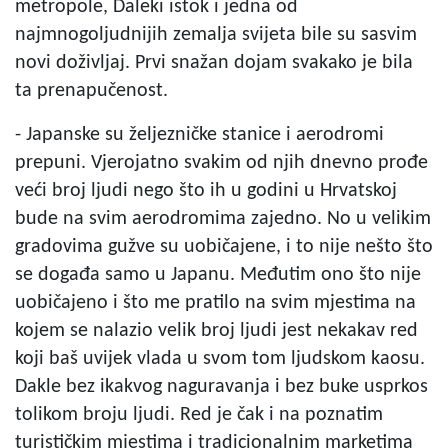
metropole, Daleki istok i jedna od
najmnogoljudnijih zemalja svijeta bile su sasvim
novi doživljaj. Prvi snažan dojam svakako je bila
ta prenapučenost.
- Japanske su željezničke stanice i aerodromi
prepuni. Vjerojatno svakim od njih dnevno prođe
veći broj ljudi nego što ih u godini u Hrvatskoj
bude na svim aerodromima zajedno. No u velikim
gradovima gužve su uobičajene, i to nije nešto što
se događa samo u Japanu. Međutim ono što nije
uobičajeno i što me pratilo na svim mjestima na
kojem se nalazio velik broj ljudi jest nekakav red
koji baš uvijek vlada u svom tom ljudskom kaosu.
Dakle bez ikakvog naguravanja i bez buke usprkos
tolikom broju ljudi. Red je čak i na poznatim
turističkim mjestima i tradicionalnim marketima