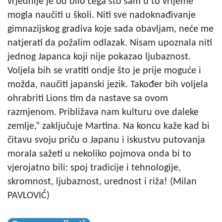
vrjednije je od bilo čega što sam u to vrijeme
mogla naučiti u školi. Niti sve nadoknađivanje
gimnazijskog gradiva koje sada obavljam, neće me
natjerati da požalim odlazak. Nisam upoznala niti
jednog Japanca koji nije pokazao ljubaznost.
Voljela bih se vratiti ondje što je prije moguće i
možda, naučiti japanski jezik. Također bih voljela
ohrabriti Lions tim da nastave sa ovom
razmjenom. Približava nam kulturu ove daleke
zemlje,“ zaključuje Martina. Na koncu kaže kad bi
čitavu svoju priču o Japanu i iskustvu putovanja
morala sažeti u nekoliko pojmova onda bi to
vjerojatno bili: spoj tradicije i tehnologije,
skromnost, ljubaznost, urednost i riža! (Milan
PAVLOVIĆ)