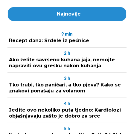
Najnovije
9
min
Recept dana: Srdele iz pećnice
2
h
Ako želite savršeno kuhana jaja, nemojte
napraviti ovu grešku nakon kuhanja
3
h
Tko trubi, tko paničari, a tko pjeva? Kako se
znakovi ponašaju za volanom
4
h
Jedite ovo nekoliko puta tjedno: Kardiolozi
objašnjavaju zašto je dobro za srce
5
h