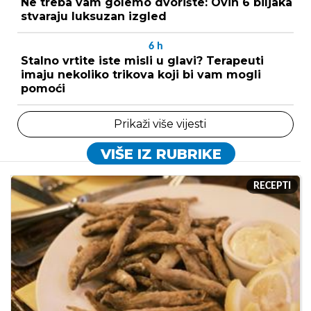
Ne treba vam golemo dvorište: Ovih 6 biljaka
stvaraju luksuzan izgled
6
h
Stalno vrtite iste misli u glavi? Terapeuti
imaju nekoliko trikova koji bi vam mogli
pomoći
Prikaži više vijesti
VIŠE IZ RUBRIKE
RECEPTI