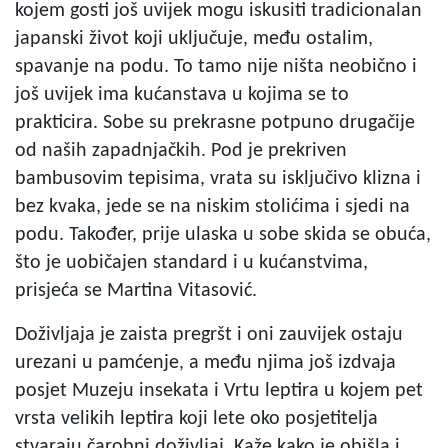
kojem gosti još uvijek mogu iskusiti tradicionalan
japanski život koji uključuje, među ostalim,
spavanje na podu. To tamo nije ništa neobično i
još uvijek ima kućanstava u kojima se to
prakticira. Sobe su prekrasne potpuno drugačije
od naših zapadnjačkih. Pod je prekriven
bambusovim tepisima, vrata su isključivo klizna i
bez kvaka, jede se na niskim stolićima i sjedi na
podu. Također, prije ulaska u sobe skida se obuća,
što je uobičajen standard i u kućanstvima,
prisjeća se Martina Vitasović.
Doživljaja je zaista pregršt i oni zauvijek ostaju
urezani u pamćenje, a među njima još izdvaja
posjet Muzeju insekata i Vrtu leptira u kojem pet
vrsta velikih leptira koji lete oko posjetitelja
stvaraju čarobni doživljaj. Kaže kako je obišla i