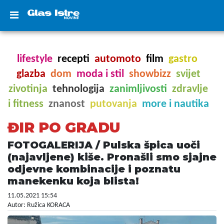
lifestyle
recepti
automoto
film
gastro
glazba
dom
moda i stil
showbizz
svijet
zivotinja
tehnologija
zanimljivosti
zdravlje
i fitness
znanost
putovanja
more i nautika
ĐIR PO GRADU
FOTOGALERIJA / Pulska špica uoči
(najavljene) kiše. Pronašli smo sjajne
odjevne kombinacije i poznatu
manekenku koja blista!
11.05.2021 15:54
Autor: Ružica KORACA