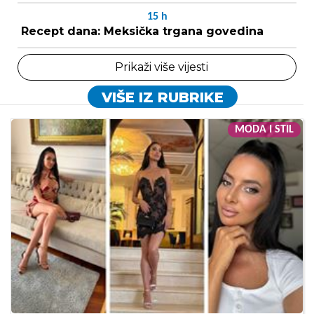
15
h
Recept dana: Meksička trgana govedina
Prikaži više vijesti
VIŠE IZ RUBRIKE
MODA I STIL