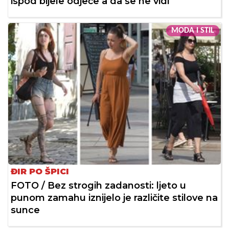
ispod bijele odjeće a da se ne vidi
MODA I STIL
ĐIR PO ŠPICI
FOTO / Bez strogih zadanosti: ljeto u
punom zamahu iznijelo je različite stilove na
sunce