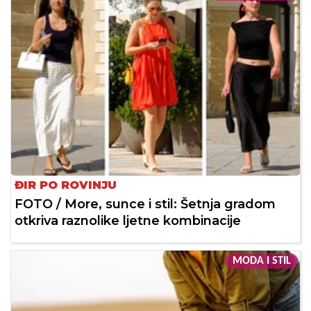
ĐIR PO ROVINJU
FOTO / More, sunce i stil: Šetnja gradom
otkriva raznolike ljetne kombinacije
MODA I STIL