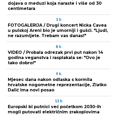
dojava o meduzi koja naraste i više od 30
centimetara
3
h
FOTOGALERIJA / Drugi koncert Nicka Cavea
u pulskoj Areni bio je umorniji i gušći. "Ljudi,
ne razumijete. Trebam vas danas!"
8
h
VIDEO / Probala odrezak prvi put nakon 14
godina veganstva i rasplakala se: "Ovo je
tako dobro!"
9
h
Mjesec dana nakon odlaska s kormila
hrvatske nogometne reprezentacije, Zlatko
Dalić ima novi posao
13
h
Europski bi putnici već početkom 2030-ih
mogli putovati električnim zrakoplovima