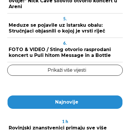
ovdje!" Nick Cave silovito otvorio koncert u
Areni
5.
Meduze se pojavile uz istarsku obalu:
Stručnjaci objasnili o kojoj je vrsti riječ
6.
FOTO & VIDEO / Sting otvorio rasprodani
koncert u Puli hitom Message in a Bottle
Prikaži više vijesti
Najnovije
1
h
Rovinjski znanstvenici primaju sve više