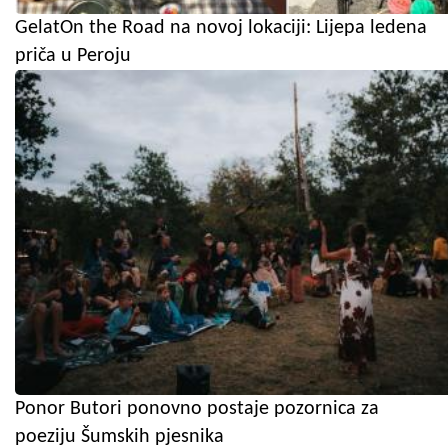
GelatOn the Road na novoj lokaciji: Lijepa ledena
priča u Peroju
Ponor Butori ponovno postaje pozornica za
poeziju Šumskih pjesnika