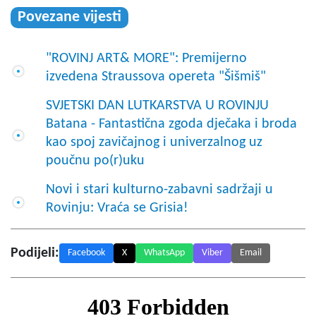
Povezane vijesti
"ROVINJ ART& MORE": Premijerno
izvedena Straussova opereta "Šišmiš"
SVJETSKI DAN LUTKARSTVA U ROVINJU
Batana - Fantastična zgoda dječaka i broda
kao spoj zavičajnog i univerzalnog uz
poučnu po(r)uku
Novi i stari kulturno-zabavni sadržaji u
Rovinju: Vraća se Grisia!
Podijeli:
Facebook
X
WhatsApp
Viber
Email