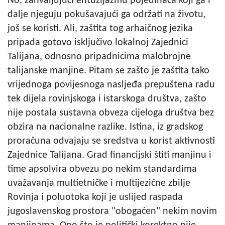
No, zahvaljujući entuzijazmu pojedinaca koji ga i
dalje njeguju pokušavajući ga održati na životu,
još se koristi. Ali, zaštita tog arhaičnog jezika
pripada gotovo isključivo lokalnoj Zajednici
Talijana, odnosno pripadnicima malobrojne
talijanske manjine. Pitam se zašto je zaštita tako
vrijednoga povijesnoga nasljeđa prepuštena radu
tek dijela rovinjskoga i istarskoga društva, zašto
nije postala sustavna obveza cijeloga društva bez
obzira na nacionalne razlike. Istina, iz gradskog
proračuna odvajaju se sredstva u korist aktivnosti
Zajednice Talijana. Grad financijski štiti manjinu i
time apsolvira obvezu po nekim standardima
uvažavanja multietničke i multijezične zbilje
Rovinja i poluotoka koji je uslijed raspada
jugoslavenskog prostora "obogaćen" nekim novim