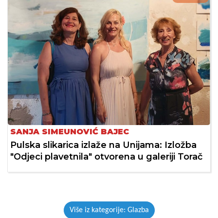
SANJA SIMEUNOVIĆ BAJEC
Pulska slikarica izlaže na Unijama: Izložba
"Odjeci plavetnila" otvorena u galeriji Torač
Više iz kategorije: Glazba