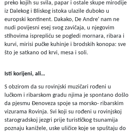
preko kojih su svila, papar i ostale skupe mirodije
iz Dalekog i Bliskog istoka ulazile duboko u
europski kontinent. Dakako, De Andre' nam ne
nudi povijesni esej svog zavičaja, u njegovim
stihovima isprepliću se pogledi mornara, ribara i
kurvi, mirisi pučke kuhinje i brodskih konopa: sve
što je satkano od krvi, mesa i soli.
Isti korijeni, ali…
S obzirom da su rovinjski muzičari rođeni u
lučkom i ribarskom gradu njima je spontano došlo
da pjesmu Đenoveza spoje sa morsko- ribarskim
vizurama Rovinja. Svi koji su rođeni u rovinjskoj
starogradskoj jezgri prije turističkog tsunamija
poznaju kanižele, uske uličice koje se spuštaju do