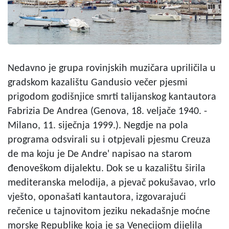
Nedavno je grupa rovinjskih muzičara upriličila u
gradskom kazalištu Gandusio večer pjesmi
prigodom godišnjice smrti talijanskog kantautora
Fabrizia De Andrea (Genova, 18. veljače 1940. -
Milano, 11. siječnja 1999.). Negdje na pola
programa odsvirali su i otpjevali pjesmu Creuza
de ma koju je De Andre' napisao na starom
đenoveškom dijalektu. Dok se u kazalištu širila
mediteranska melodija, a pjevač pokušavao, vrlo
vješto, oponašati kantautora, izgovarajući
rečenice u tajnovitom jeziku nekadašnje moćne
morske Republike koja je sa Venecijom dijelila