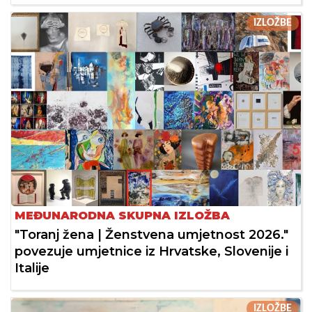
IZLOŽBE
MEĐUNARODNA SKUPNA IZLOŽBA
"Toranj žena | Ženstvena umjetnost 2026."
povezuje umjetnice iz Hrvatske, Slovenije i
Italije
IZLOŽBE