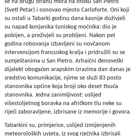
se na drugu stranu mora na otoku San Pietro
(Sveti Petar) i osnovao mjesto Carloforte. Oni koji
su ostali u Tabarki godinu dana kasnije doživjeli
su napad konjanika tuniskog moćnika: dio je
pobijen, a preživjeli su probljeni. Nakon pet
godina robovanja izbavljeni su novčanom
intervencijom francuskog kralja i pridružili su se
sumještanima u San Pietro. Arhaični đenoveški
dijalekt obogaćen arapskim izrazima dan danas je
sredstvo komunikacije, njime se služi 83 posto
stanovnika općine koja broji oko deset tisuća
stanovnika. Jedna zanimljivost: uslijed
višestoljetnog boravka na afričkom tlu neke su
riječi zaboravljene, izbrisane iz memorije i govora.
Tabarkini su, primjerice, uslijed izmijenjenih
meteoroloških uvjeta, iz svog rječnika izbrisali