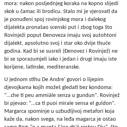
mora: nakon posljednjeg koraka na kopno slijedi
skok u čamac ili brodicu. Stalo mi je vjerovati da
je ponuđeni spoj rovinjskog mora i dalekog
dijalekta pronašao scenski put i zbog toga što
Rovinježi poput Đenoveza imaju svoj autohtoni
dijalekt, apsolutno svoj i star oko dvije tisuće
godina. Kad bi se susreli (Đenovez i Rovinjež) ne
bi se sporazumjeli iako i jedan i drugi imaju iste
korijene, latinske, mediteranske.
U jednom stihu De Andre' govori o lijepim
djevojkama kojih možeš gledati bez kondoma:
"...che ti peu ammiàle senza u gundun". Rovinjež
bi pjevao: "...ca ti puoi mirale sensa el guldon".
Margarca spominje u uzbudljivoj metafori koja
kaže da, nakon svega, na leđa magarca je ostao