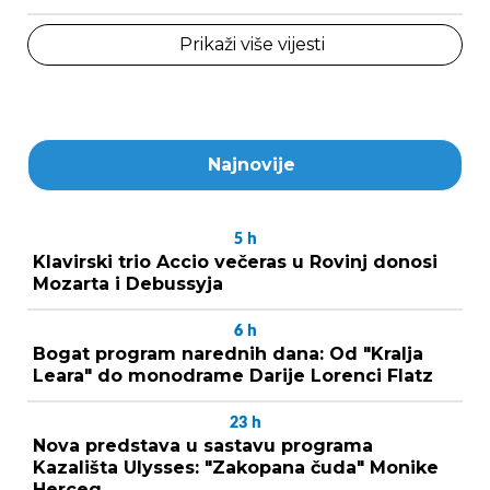
Prikaži više vijesti
Najnovije
5
h
Klavirski trio Accio večeras u Rovinj donosi
Mozarta i Debussyja
6
h
Bogat program narednih dana: Od "Kralja
Leara" do monodrame Darije Lorenci Flatz
23
h
Nova predstava u sastavu programa
Kazališta Ulysses: "Zakopana čuda" Monike
Herceg