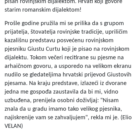
pisan rovinjskim dijalektom. Hrvati koji govore
starim romanskim dijalektom!
Prošle godine pružila mi se prilika da s grupom
prijatelja, štovatelja rovinjske tradicije, upriličim
kazališnu predstavu posvećenu rovinjskom
pjesniku Giustu Curtu koji je pisao na rovinjskom
dijalektu. Tokom večeri recitirane su pjesme na
arhaičnom govoru, a usporedo na velikom ekranu
nudilo se gledateljima hrvatski prijevod Giustovih
pjesama. Na kraju predstave, izlazeći iz dvorane
jedna me gospođa zaustavila da bi mi, vidno
uzbuđena, prenijela osobni doživljaj: "Nisam
znala da u gradu imamo tako velikog pjesnika,
najiskrenije vam se zahvaljujem", rekla mi je. (Elio
VELAN)