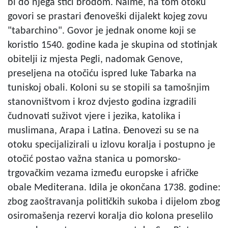
bi do njega stići brodom. Naime, na tom otoku
govori se prastari đenoveški dijalekt kojeg zovu
"tabarchino". Govor je jednak onome koji se
koristio 1540. godine kada je skupina od stotinjak
obitelji iz mjesta Pegli, nadomak Genove,
preseljena na otočiću ispred luke Tabarka na
tuniskoj obali. Koloni su se stopili sa tamošnjim
stanovništvom i kroz dvjesto godina izgradili
čudnovati suživot vjere i jezika, katolika i
muslimana, Arapa i Latina. Đenovezi su se na
otoku specijalizirali u izlovu koralja i postupno je
otočić postao važna stanica u pomorsko-
trgovačkim vezama između europske i afričke
obale Mediterana. Idila je okončana 1738. godine:
zbog zaoštravanja političkih sukoba i dijelom zbog
osiromašenja rezervi koralja dio kolona preselilo