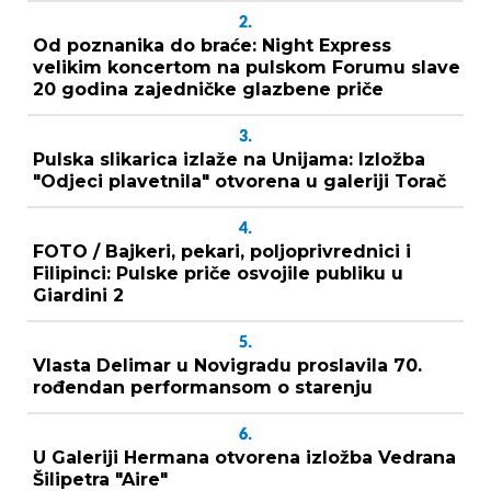
2.
Od poznanika do braće: Night Express
velikim koncertom na pulskom Forumu slave
20 godina zajedničke glazbene priče
3.
Pulska slikarica izlaže na Unijama: Izložba
"Odjeci plavetnila" otvorena u galeriji Torač
4.
FOTO / Bajkeri, pekari, poljoprivrednici i
Filipinci: Pulske priče osvojile publiku u
Giardini 2
5.
Vlasta Delimar u Novigradu proslavila 70.
rođendan performansom o starenju
6.
U Galeriji Hermana otvorena izložba Vedrana
Šilipetra "Aire"