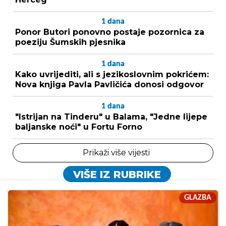
1
dana
Ponor Butori ponovno postaje pozornica za
poeziju Šumskih pjesnika
1
dana
Kako uvrijediti, ali s jezikoslovnim pokrićem:
Nova knjiga Pavla Pavličića donosi odgovor
1
dana
"Istrijan na Tinderu" u Balama, "Jedne lijepe
baljanske noći" u Fortu Forno
Prikaži više vijesti
VIŠE IZ RUBRIKE
GLAZBA