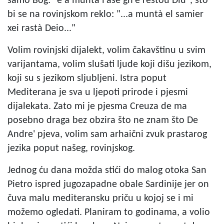
samo Bog: "e a munta l'àse gh'é restou Diu", što
bi se na rovinjskom reklo: "...a muntà el samier
xei rastà Deio..."
Volim rovinjski dijalekt, volim čakavštinu u svim
varijantama, volim slušati ljude koji dišu jezikom,
koji su s jezikom sljubljeni. Istra poput
Mediterana je sva u ljepoti prirode i pjesmi
dijalekata. Zato mi je pjesma Creuza de ma
posebno draga bez obzira što ne znam što De
Andre' pjeva, volim sam arhaični zvuk prastarog
jezika poput našeg, rovinjskog.
Jednog ću dana možda stići do malog otoka San
Pietro ispred jugozapadne obale Sardinije jer on
čuva malu mediteransku priču u kojoj se i mi
možemo ogledati. Planiram to godinama, a volio