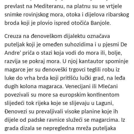
prevlast na Mediteranu, na platnu su se vrtjele
snimke rovinjskog mora, otoka i dijelova ribarskog
broda koji je plovio ispred otočića Banjole.
Creuza na đenoveškom dijalektu označava
puteljak koji je omeđen suhozidima i u pjesmi De
Andre' priča o stazi koja vodi do mora ili, bolje,
razvija se pokraj mora. U njoj kantautor spominje
magarce jer su đenoveški trgovci teglili robu iz
luke do vrha brda koji pritišću lučki grad, na leđa
dugih kolona magaraca. Venecijani ili Mlećani
povezivali su more sa europskim kontinentom
slijedeći tok rijeka koje se slijevaju u Laguni,
Đenovezi su prevaljivali visoke planine koje ih
dijele od padske ravnice služeći se magarcima. Iz
grada dizala se nepregledna mreža puteljaka