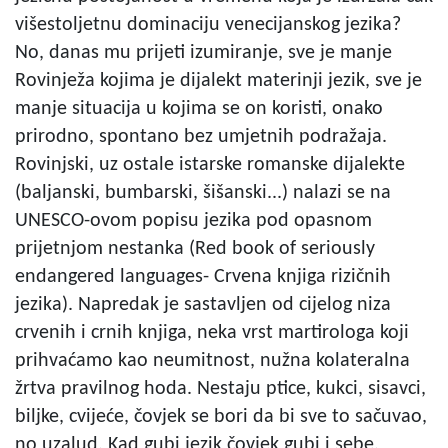
višestoljetnu dominaciju venecijanskog jezika?
No, danas mu prijeti izumiranje, sve je manje
Rovinježa kojima je dijalekt materinji jezik, sve je
manje situacija u kojima se on koristi, onako
prirodno, spontano bez umjetnih podražaja.
Rovinjski, uz ostale istarske romanske dijalekte
(baljanski, bumbarski, šišanski...) nalazi se na
UNESCO-ovom popisu jezika pod opasnom
prijetnjom nestanka (Red book of seriously
endangered languages- Crvena knjiga rizičnih
jezika). Napredak je sastavljen od cijelog niza
crvenih i crnih knjiga, neka vrst martirologa koji
prihvaćamo kao neumitnost, nužna kolateralna
žrtva pravilnog hoda. Nestaju ptice, kukci, sisavci,
biljke, cvijeće, čovjek se bori da bi sve to sačuvao,
no uzalud. Kad gubi jezik čovjek gubi i sebe,