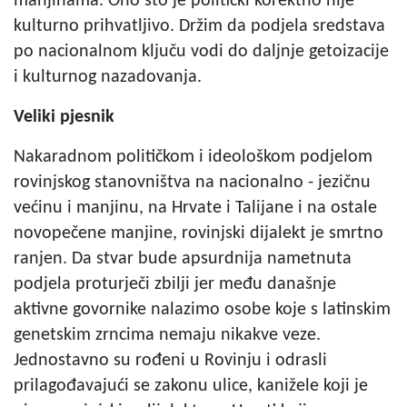
manjinama. Ono što je politički korektno nije
kulturno prihvatljivo. Držim da podjela sredstava
po nacionalnom ključu vodi do daljnje getoizacije
i kulturnog nazadovanja.
Veliki pjesnik
Nakaradnom političkom i ideološkom podjelom
rovinjskog stanovništva na nacionalno - jezičnu
većinu i manjinu, na Hrvate i Talijane i na ostale
novopečene manjine, rovinjski dijalekt je smrtno
ranjen. Da stvar bude apsurdnija nametnuta
podjela proturječi zbilji jer među današnje
aktivne govornike nalazimo osobe koje s latinskim
genetskim zrncima nemaju nikakve veze.
Jednostavno su rođeni u Rovinju i odrasli
prilagođavajući se zakonu ulice, kanižele koji je