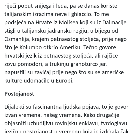
riječi poput snijega i leda, pa se danas koriste
talijanskim izrazima neve i ghiaccio. To me
podsjeća na Hrvate iz Molisea koji su iz Dalmacije
stigli u talijansku jadransku regiju, u bijegu od
Osmanlija, krajem petnaestog stoljeća, prije nego
što je Kolumbo otkrio Ameriku. Tečno govore
hrvatski jezik iz petnaestog stoljeća, ali rajčice
zovu pomodori, a trukinju granoturco jer,
napustili su zavičaj prije nego što su se američke
kulture udomaćile u Europi.
Postojanost
Dijalekti su fascinantna ljudska pojava, to je govor
izvan vremena, našeg vremena. Kako drugačije
objasniti uzbudljivu rovinjsku enklavu, tvrdoglavu
jezičnu postojanost u vremenu koja je izdržala čak