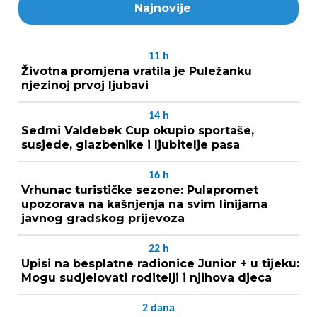
Najnovije
11
h
Životna promjena vratila je Puležanku
njezinoj prvoj ljubavi
14
h
Sedmi Valdebek Cup okupio sportaše,
susjede, glazbenike i ljubitelje pasa
16
h
Vrhunac turističke sezone: Pulapromet
upozorava na kašnjenja na svim linijama
javnog gradskog prijevoza
22
h
Upisi na besplatne radionice Junior + u tijeku:
Mogu sudjelovati roditelji i njihova djeca
2
dana