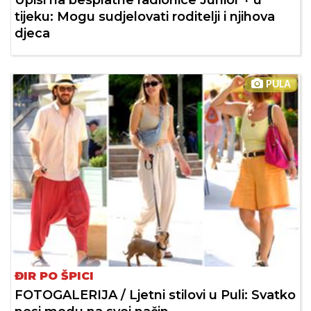
Upisi na besplatne radionice Junior + u
tijeku: Mogu sudjelovati roditelji i njihova
djeca
PULA
ĐIR PO ŠPICI
FOTOGALERIJA / Ljetni stilovi u Puli: Svatko