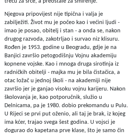
treću za srce, a preostale za smirenje.
Njegova pripovijest nije tipična i valja je
zabilježiti. Život mu je počeo kao i većini ljudi -
imao je posao, obitelj i stan - a onda se, nakon
drugog razvoda, zakotrljao i survao niz klisuru.
Rođen je 1953. godine u Beogradu, gdje je na
Banjici završio petogodišnju Vojnu akademiju
kopnene vojske. Kao i mnoga druga sirotinja iz
radničkih obitelji - majka mu je bila čistačica, a
otac ložač u jednoj školi - na akademiji nije
završio jer je ganjao visoku vojnu karijeru. Nakon
školovanja je, kao potporučnik, služio u
Delnicama, pa je 1980. dobio prekomandu u Pulu.
U Rijeci se prvi put oženio, ali taj je brak, iz kojeg
ima kćer, trajao svega šest godina. U vojsci je
dogurao do kapetana prve klase, što je samo čin