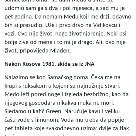
udomio sam ga s dva i pol mjeseca, a sad mu je
pet godina. Da nemam Medu koji me drži, odavno
bih si presudio. Uže i prvo drvo na Vidikovcu i
vozi. Ovo nije život, nego životinjarenje. Neki psi
bolje žive od mene i to mi je drago. Ali, ovo nije
život, pripovijeda Mladen.
Nakon Kosova 1981. skida se iz JNA
Nalazimo se kod Samačkog doma. Čeka me na
klupi s ruksakom u kojem su najnužnije stvari.
Medo leži pored noge i izgleda bezbrižno, kao da
njegovog gospodara nikakva muka ne mori.
Sjedamo u kafić Green. Naručuje kavu i veliku
čašu vode s limunom. Voda mu treba da popije
pet tableta koje svakodnevno uzima: dvije za tlak,