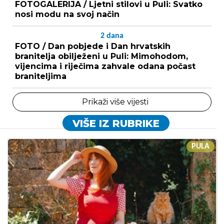
FOTOGALERIJA / Ljetni stilovi u Puli: Svatko
nosi modu na svoj način
2
dana
FOTO / Dan pobjede i Dan hrvatskih
branitelja obilježeni u Puli: Mimohodom,
vijencima i riječima zahvale odana počast
braniteljima
Prikaži više vijesti
VIŠE IZ RUBRIKE
PULA