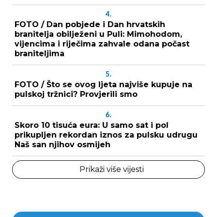
4.
FOTO / Dan pobjede i Dan hrvatskih
branitelja obilježeni u Puli: Mimohodom,
vijencima i riječima zahvale odana počast
braniteljima
5.
FOTO / Što se ovog ljeta najviše kupuje na
pulskoj tržnici? Provjerili smo
6.
Skoro 10 tisuća eura: U samo sat i pol
prikupljen rekordan iznos za pulsku udrugu
Naš san njihov osmijeh
Prikaži više vijesti