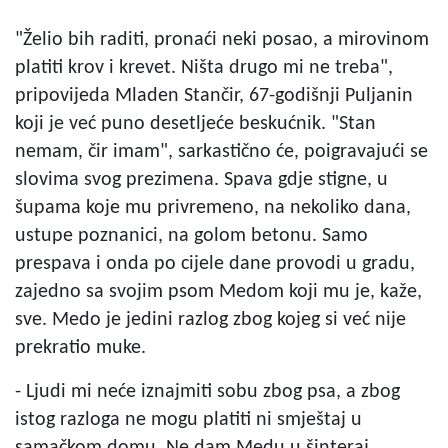
"Želio bih raditi, pronaći neki posao, a mirovinom
platiti krov i krevet. Ništa drugo mi ne treba",
pripovijeda Mladen Stančir, 67-godišnji Puljanin
koji je već puno desetljeće beskućnik. "Stan
nemam, čir imam", sarkastično će, poigravajući se
slovima svog prezimena. Spava gdje stigne, u
šupama koje mu privremeno, na nekoliko dana,
ustupe poznanici, na golom betonu. Samo
prespava i onda po cijele dane provodi u gradu,
zajedno sa svojim psom Medom koji mu je, kaže,
sve. Medo je jedini razlog zbog kojeg si već nije
prekratio muke.
- Ljudi mi neće iznajmiti sobu zbog psa, a zbog
istog razloga ne mogu platiti ni smještaj u
samačkom domu. Ne dam Medu u šinteraj,