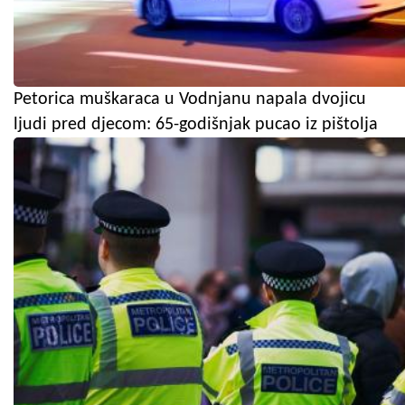
Petorica muškaraca u Vodnjanu napala dvojicu
ljudi pred djecom: 65-godišnjak pucao iz pištolja