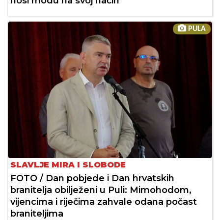
nosi modu na svoj način
PULA
SLAVLJE MIRA I SLOBODE
FOTO / Dan pobjede i Dan hrvatskih
branitelja obilježeni u Puli: Mimohodom,
vijencima i riječima zahvale odana počast
braniteljima