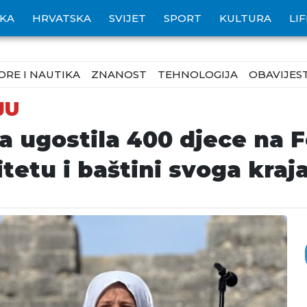
IKA
HRVATSKA
SVIJET
SPORT
KULTURA
LI
ORE I NAUTIKA
ZNANOST
TEHNOLOGIJA
OBAVIJEST
JU
 ugostila 400 djece na Fe
itetu i baštini svoga kraj