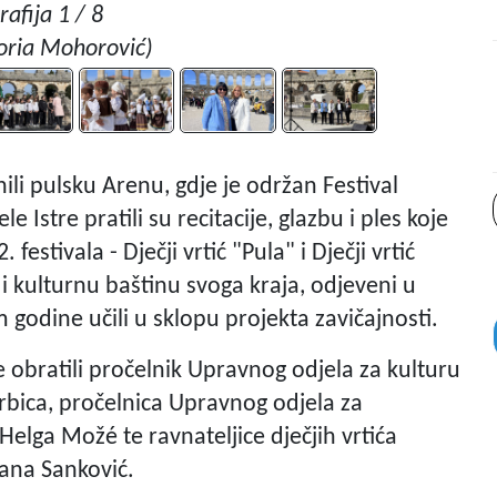
rafija 1 / 8
oria Mohorović)
nili pulsku Arenu, gdje je održan Festival
ele Istre pratili su recitacije, glazbu i ples koje
estivala - Dječji vrtić "Pula" i Dječji vrtić
r i kulturnu baštinu svoga kraja, odjeveni u
 godine učili u sklopu projekta zavičajnosti.
 obratili pročelnik Upravnog odjela za kulturu
orbica, pročelnica Upravnog odjela za
elga Možé te ravnateljice dječjih vrtića
rana Sanković.