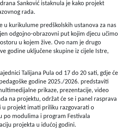
Vedrana Sanković istaknula je kako projekt
azovnog rada.
ve u kurikulume predškolskih ustanova za nas
išljen odgojno-obrazovni put kojim djecu učimo
 prostoru u kojem žive. Ovo nam je drugo
ve godine uključene skupine iz cijele Istre,
jednici Talijana Pula od 17 do 20 sati, gdje će
 pedagoške godine 2025./2026. predstaviti
multimedijalne prikaze, prezentacije, video
rada na projektu, održat će se i panel rasprava
i u projekt imati priliku razgovarati o
ju po modulima i program Festivala
zaciju projekta u idućoj godini.