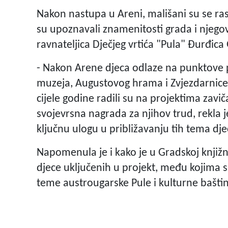
Nakon nastupa u Areni, mališani su se ras
su upoznavali znamenitosti grada i njego
ravnateljica Dječjeg vrtića "Pula" Đurđica
- Nakon Arene djeca odlaze na punktove 
muzeja, Augustovog hrama i Zvjezdarnice
cijele godine radili su na projektima zavič
svojevrsna nagrada za njihov trud, rekla j
ključnu ulogu u približavanju tih tema dje
Napomenula je i kako je u Gradskoj knjižni
djece uključenih u projekt, među kojima su
teme austrougarske Pule i kulturne bašti