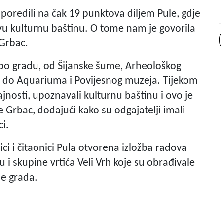
poredili na čak 19 punktova diljem Pule, gdje
vu kulturnu baštinu. O tome nam je govorila
 Grbac.
po gradu, od Šijanske šume, Arheološkog
 do Aquariuma i Povijesnog muzeja. Tijekom
ajnosti, upoznavali kulturnu baštinu i ovo je
e Grbac, dodajući kako su odgajatelji imali
ci.
ci i čitaonici Pula otvorena izložba radova
 i skupine vrtića Veli Vrh koje su obrađivale
ne grada.