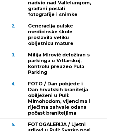
nadvio nad Vallelungom,
građani poslali
fotografije i snimke
Generacija pulske
2.
medicinske škole
proslavila veliku
obljetnicu mature
Milija Mirović deložiran s
3.
parkinga u Vrtlarskoj,
kontrolu preuzeo Pula
Parking
FOTO / Dan pobjede i
4.
Dan hrvatskih branitelja
obilježeni u Puli:
Mimohodom, vijencima i
riječima zahvale odana
počast braniteljima
FOTOGALERIJA / Ljetni
5.
stilovi u Puli: Svatko nosi