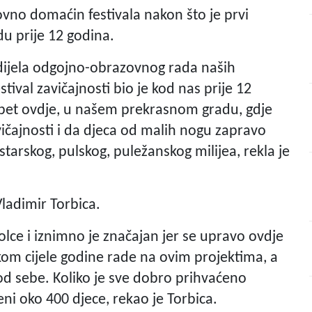
vno domaćin festivala nakon što je prvi
u prije 12 godina.
dijela odgojno-obrazovnog rada naših
stival zavičajnosti bio je kod nas prije 12
opet ovdje, u našem prekrasnom gradu, gdje
ičajnosti i da djeca od malih nogu zapravo
starskog, pulskog, puležanskog milijea, rekla je
Vladimir Torbica.
kolce i iznimno je značajan jer se upravo ovdje
jekom cijele godine rade na ovim projektima, a
 od sebe. Koliko je sve dobro prihvaćeno
eni oko 400 djece, rekao je Torbica.