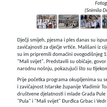
Fotog
(Snimila D
Dječji smijeh, pjesma i ples danas su ispu
zavičajnosti za dječje vrtiće. Mališani iz cij
su im pripremili domaćini ovogodišnjeg 12. f
"Mali svijet". Predstavili su običaje, govo
narodnu nošnju, pokazujući što su tijekom
Prije početka programa okupljenima su se
i zavičajnost Istarske županije Vladimir T
društvene djelatnosti i mlade Grada Pule H
"Pula" i "Mali svijet" Đurđica Grbac i Ved