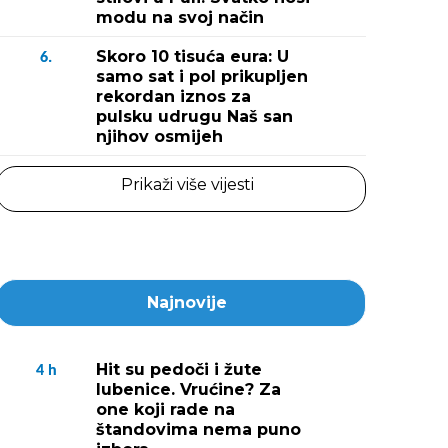
modu na svoj način
Fotografija 2 / 
Skoro 10 tisuća eura: U
(Snimila Doria Moho
6.
samo sat i pol prikupljen
rekordan iznos za
pulsku udrugu Naš san
njihov osmijeh
Prikaži više vijesti
Najnovije
Hit su pedoči i žute
4
h
lubenice. Vrućine? Za
one koji rade na
štandovima nema puno