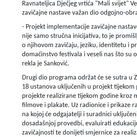
Ravnateljica Dječjeg vrtića "Mali svijet" 
zavičajne nastave važan dio odgojno-obr
- Projekt implementacije zavičajne nasta
nije samo stručna inicijativa, to je prom
o njihovom zavičaju, jeziku, identitetu i
domaćinstvo festivala i veseli nas što su o
rekla je Sanković.
Drugi dio programa održat će se sutra u Za
18 ustanova uključenih u projekt tijekom
projekte realizirane tijekom godine kroz 
filmove i plakate. Uz radionice i prikaze 
na kojoj će odgajatelji i suradnici uključen
dosadašnjoj provedbi, evaluirati edukaci
zavičajnosti te donijeti smjernice za reali