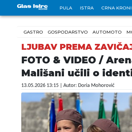
PULA
ISTRA
CRNA KRON
GASTRO
GOSPODARSTVO
AUTOMOTO
M
LJUBAV PREMA ZAVIČA
FOTO & VIDEO / Arena
Mališani učili o ident
13.05.2026 13:15
| Autor: Doria Mohorović