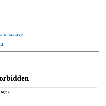
tale nastave
nu