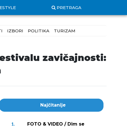
FESTYLE
PRETRAGA
I
IZBORI
POLITIKA
TURIZAM
stivalu zavičajnosti:
a
Najčitanije
FOTO & VIDEO / Dim se
1.