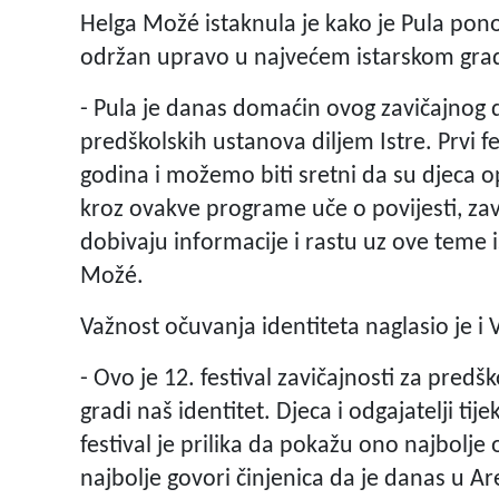
Helga Možé istaknula je kako je Pula pono
održan upravo u najvećem istarskom grad
- Pula je danas domaćin ovog zavičajnog 
predškolskih ustanova diljem Istre. Prvi fe
godina i možemo biti sretni da su djeca 
kroz ovakve programe uče o povijesti, zav
dobivaju informacije i rastu uz ove teme i
Možé.
Važnost očuvanja identiteta naglasio je i 
- Ovo je 12. festival zavičajnosti za predš
gradi naš identitet. Djeca i odgajatelji ti
festival je prilika da pokažu ono najbolje
najbolje govori činjenica da je danas u Ar