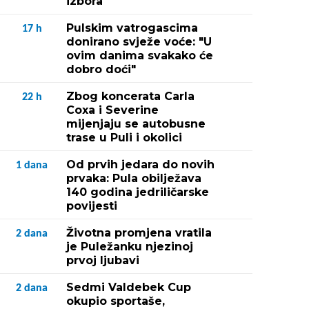
izbora
Pulskim vatrogascima
17
h
donirano svježe voće: "U
ovim danima svakako će
dobro doći"
Zbog koncerata Carla
22
h
Coxa i Severine
mijenjaju se autobusne
trase u Puli i okolici
Od prvih jedara do novih
1
dana
prvaka: Pula obilježava
140 godina jedriličarske
povijesti
Životna promjena vratila
2
dana
je Puležanku njezinoj
prvoj ljubavi
Sedmi Valdebek Cup
2
dana
okupio sportaše,