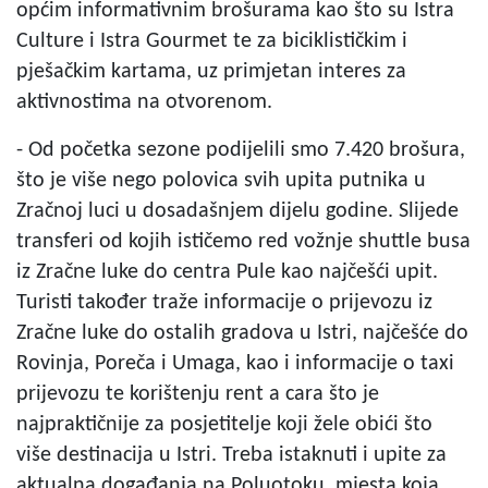
općim informativnim brošurama kao što su Istra
Culture i Istra Gourmet te za biciklističkim i
pješačkim kartama, uz primjetan interes za
aktivnostima na otvorenom.
- Od početka sezone podijelili smo 7.420 brošura,
što je više nego polovica svih upita putnika u
Zračnoj luci u dosadašnjem dijelu godine. Slijede
transferi od kojih ističemo red vožnje shuttle busa
iz Zračne luke do centra Pule kao najčešći upit.
Turisti također traže informacije o prijevozu iz
Zračne luke do ostalih gradova u Istri, najčešće do
Rovinja, Poreča i Umaga, kao i informacije o taxi
prijevozu te korištenju rent a cara što je
najpraktičnije za posjetitelje koji žele obići što
više destinacija u Istri. Treba istaknuti i upite za
aktualna događanja na Poluotoku, mjesta koja