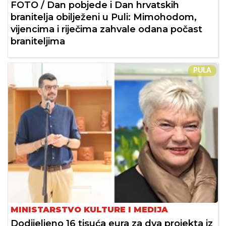
FOTO / Dan pobjede i Dan hrvatskih
branitelja obilježeni u Puli: Mimohodom,
vijencima i riječima zahvale odana počast
braniteljima
PULA
MINISTARSTVO KULTURE I MEDIJA
Dodijeljeno 16 tisuća eura za dva projekta iz