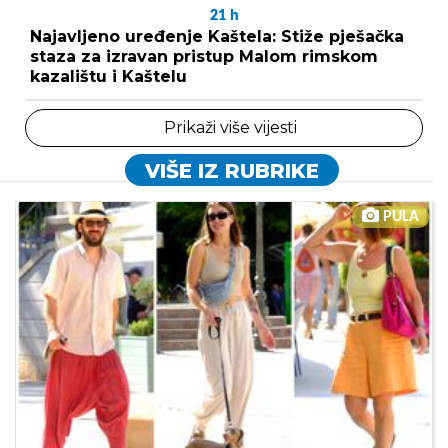
21
h
Najavljeno uređenje Kaštela: Stiže pješačka
staza za izravan pristup Malom rimskom
kazalištu i Kaštelu
Prikaži više vijesti
VIŠE IZ RUBRIKE
PULA