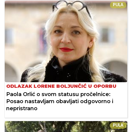
PULA
ODLAZAK LORENE BOLJUNČIĆ U OPORBU
Paola Orlić o svom statusu pročelnice:
Posao nastavljam obavljati odgovorno i
nepristrano
PULA