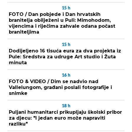
15
h
FOTO / Dan pobjede i Dan hrvatskih
branitelja obilježeni u Puli: Mimohodom,
vijencima i riječima zahvale odana počast
braniteljima
15
h
Dodijeljeno 16 tisuća eura za dva projekta iz
Pule: Sredstva za udruge Art studio i Žuta
minuta
16
h
FOTO & VIDEO / Dim se nadvio nad
Vallelungom, građani poslali fotografije i
snimke
18
h
Puljani humanitarci prikupljaju školski pribor
za djecu: "I jedan euro može napraviti
razliku"