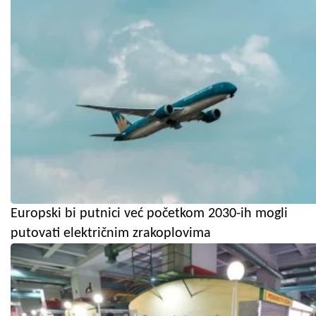
Europski bi putnici već početkom 2030-ih mogli
putovati električnim zrakoplovima