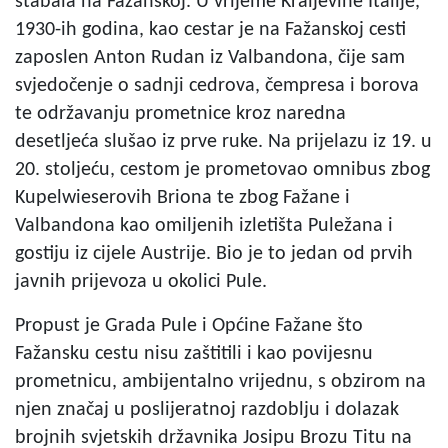
stabala na Fažanskoj. U vrijeme Kraljevine Italije,
1930-ih godina, kao cestar je na Fažanskoj cesti
zaposlen Anton Rudan iz Valbandona, čije sam
svjedočenje o sadnji cedrova, čempresa i borova
te održavanju prometnice kroz naredna
desetljeća slušao iz prve ruke. Na prijelazu iz 19. u
20. stoljeću, cestom je prometovao omnibus zbog
Kupelwieserovih Briona te zbog Fažane i
Valbandona kao omiljenih izletišta Puležana i
gostiju iz cijele Austrije. Bio je to jedan od prvih
javnih prijevoza u okolici Pule.
Propust je Grada Pule i Općine Fažane što
Fažansku cestu nisu zaštitili i kao povijesnu
prometnicu, ambijentalno vrijednu, s obzirom na
njen značaj u poslijeratnoj razdoblju i dolazak
brojnih svjetskih državnika Josipu Brozu Titu na