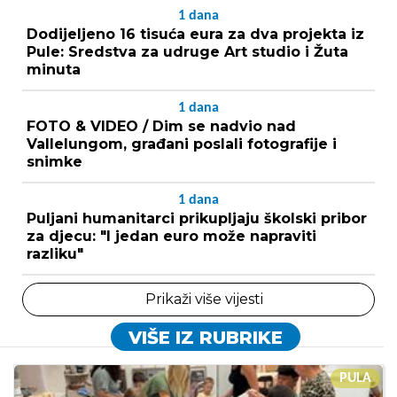
1
dana
Dodijeljeno 16 tisuća eura za dva projekta iz
Pule: Sredstva za udruge Art studio i Žuta
minuta
1
dana
FOTO & VIDEO / Dim se nadvio nad
Vallelungom, građani poslali fotografije i
snimke
1
dana
Puljani humanitarci prikupljaju školski pribor
za djecu: "I jedan euro može napraviti
razliku"
Prikaži više vijesti
VIŠE IZ RUBRIKE
PULA