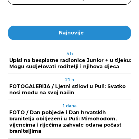
Najnovije
5
h
Upisi na besplatne radionice Junior + u tijeku:
Mogu sudjelovati roditelji i njihova djeca
21
h
FOTOGALERIJA / Ljetni stilovi u Puli: Svatko
nosi modu na svoj način
1
dana
FOTO / Dan pobjede i Dan hrvatskih
branitelja obilježeni u Puli: Mimohodom,
vijencima i riječima zahvale odana počast
braniteljima