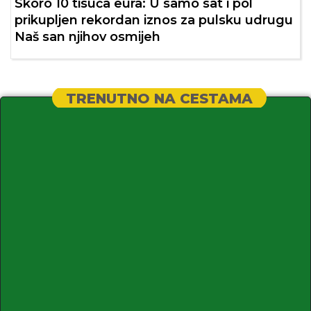
Skoro 10 tisuća eura: U samo sat i pol
prikupljen rekordan iznos za pulsku udrugu
Naš san njihov osmijeh
TRENUTNO NA CESTAMA