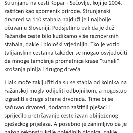
Strunjanu na cesti Kopar - Sečovlje, koji je 2004.
zaštićen kao spomenik prirode. Strunjanski
drvored sa 110 stabala najduži je i najbolje
očuvan u Sloveniji. Podsjetimo pak da je duž
Fažanske ceste bilo kudikamo više raznovrsnih
stabala, dakle i biološki vrjednijih. Tko je vozio
talijanskim cestama također se mogao osvjedočiti
da mnoge tamošnje prometnice krase "tuneli"
krošanja pinija i drugog drveća.
I laik može zaključiti da su se stabla od kolnika na
Fažanskoj mogla odijeliti odbojnikom, a nogostup
izgraditi s druge strane drvoreda. Time bi se
sačuvao drvored, dodatno zaštitili pješaci i
spriječilo pretrčavanje ceste izvan obilježenog
pješačkog prijelaza. A posebno je zanimljivo da je
nakon rekonstrukcije pojedinih dionica, dakle