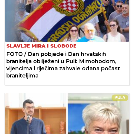
SLAVLJE MIRA I SLOBODE
FOTO / Dan pobjede i Dan hrvatskih
branitelja obilježeni u Puli: Mimohodom,
vijencima i riječima zahvale odana počast
braniteljima
PULA