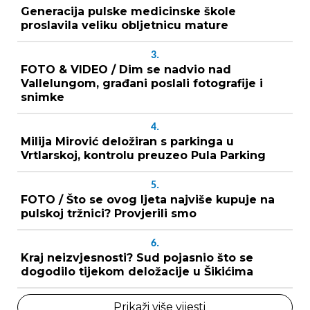
Generacija pulske medicinske škole
proslavila veliku obljetnicu mature
3.
FOTO & VIDEO / Dim se nadvio nad
Vallelungom, građani poslali fotografije i
snimke
4.
Milija Mirović deložiran s parkinga u
Vrtlarskoj, kontrolu preuzeo Pula Parking
5.
FOTO / Što se ovog ljeta najviše kupuje na
pulskoj tržnici? Provjerili smo
6.
Kraj neizvjesnosti? Sud pojasnio što se
dogodilo tijekom deložacije u Šikićima
Prikaži više vijesti