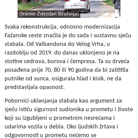
(Snimio Zvjezdan Strahinja)
Svaka rekonstrukcija, odnosno modernizacija
Fažanske ceste značila je do sada i sustavnu sječu
stabala. Od Valbandona do Velog Vrha, u
razdoblju od 2019. do danas uklonjeno je na
stotine cedrova, borova i čempresa. Ta su drveća
posađena prije 70, 80 ili 90 godina da bi zaštitila
putnike od sunca, osigurala hlad i kisik, ne da
predstavljala opasnost.
Pobornici uklanjanja stabala kao argument za
sječu ističu sigurnost sudionika u prometu i živote
koji su izgubljeni u prometnim nesrećama i
udarima vozila u debla. Oko ljudskih žrtava i
odgovornosti u prometu nećemo se