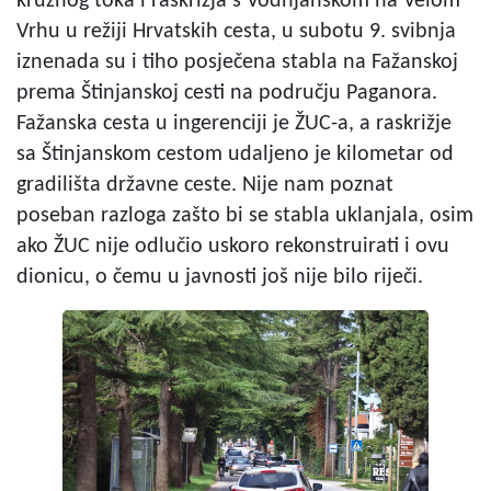
kružnog toka i raskrižja s Vodnjanskom na Velom
Vrhu u režiji Hrvatskih cesta, u subotu 9. svibnja
iznenada su i tiho posječena stabla na Fažanskoj
prema Štinjanskoj cesti na području Paganora.
Fažanska cesta u ingerenciji je ŽUC-a, a raskrižje
sa Štinjanskom cestom udaljeno je kilometar od
gradilišta državne ceste. Nije nam poznat
poseban razloga zašto bi se stabla uklanjala, osim
ako ŽUC nije odlučio uskoro rekonstruirati i ovu
dionicu, o čemu u javnosti još nije bilo riječi.