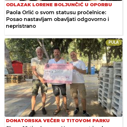
ODLAZAK LORENE BOLJUNČIĆ U OPORBU
Paola Orlić o svom statusu pročelnice:
Posao nastavljam obavljati odgovorno i
nepristrano
PULA
DONATORSKA VEČER U TITOVOM PARKU