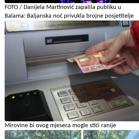
FOTO / Danijela Martinović zapalila publiku u
Balama: Baljanska noć privukla brojne posjetitelje
Mirovine bi ovog mjeseca mogle stići ranije