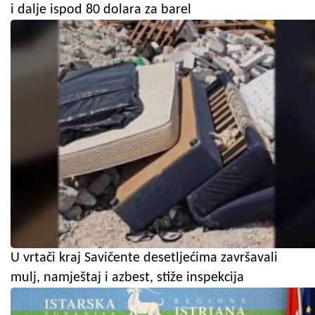
i dalje ispod 80 dolara za barel
U vrtači kraj Savičente desetljećima završavali
mulj, namještaj i azbest, stiže inspekcija