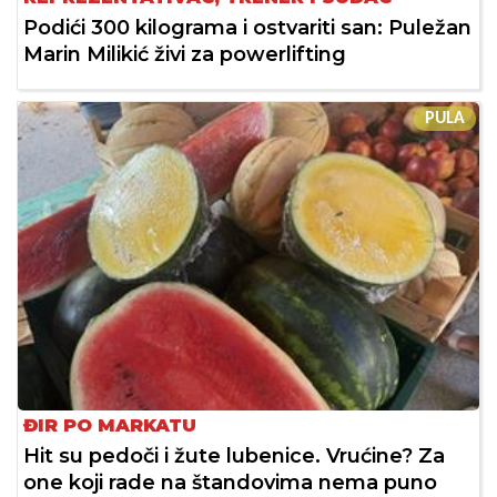
Podići 300 kilograma i ostvariti san: Puležan
Marin Milikić živi za powerlifting
PULA
ĐIR PO MARKATU
Hit su pedoči i žute lubenice. Vrućine? Za
one koji rade na štandovima nema puno