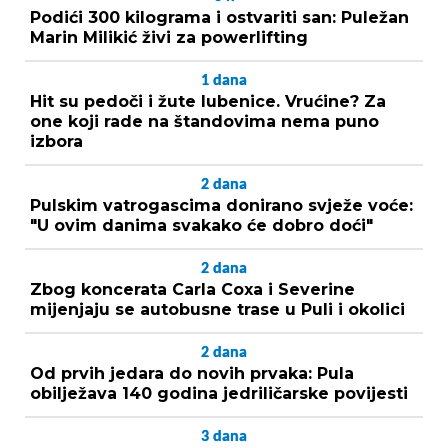
Podići 300 kilograma i ostvariti san: Puležan
Marin Milikić živi za powerlifting
1
dana
Hit su pedoči i žute lubenice. Vrućine? Za
one koji rade na štandovima nema puno
izbora
2
dana
Pulskim vatrogascima donirano svježe voće:
"U ovim danima svakako će dobro doći"
2
dana
Zbog koncerata Carla Coxa i Severine
mijenjaju se autobusne trase u Puli i okolici
2
dana
Od prvih jedara do novih prvaka: Pula
obilježava 140 godina jedriličarske povijesti
3
dana