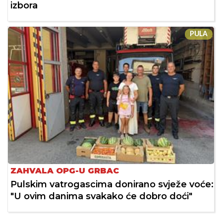
izbora
PULA
ZAHVALA OPG-U GRBAC
Pulskim vatrogascima donirano svježe voće:
"U ovim danima svakako će dobro doći"