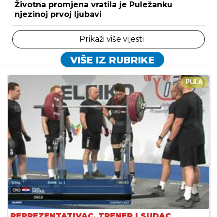
Životna promjena vratila je Puležanku
njezinoj prvoj ljubavi
Prikaži više vijesti
VIŠE IZ RUBRIKE
PULA
REPREZENTATIVAC, TRENER I SUDAC