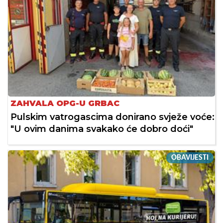
ZAHVALA OPG-U GRBAC
Pulskim vatrogascima donirano svježe voće:
"U ovim danima svakako će dobro doći"
OBAVIJESTI