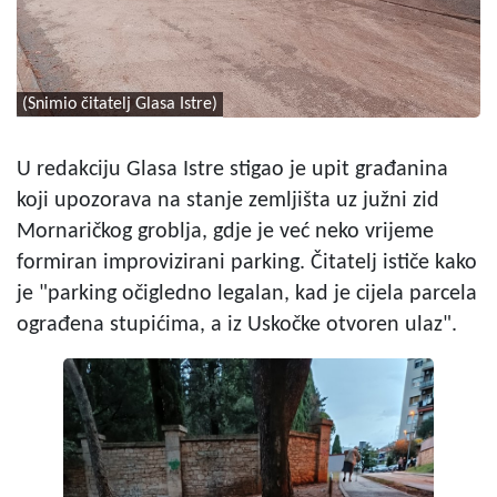
(Snimio čitatelj Glasa Istre)
U redakciju Glasa Istre stigao je upit građanina
koji upozorava na stanje zemljišta uz južni zid
Mornaričkog groblja, gdje je već neko vrijeme
formiran improvizirani parking. Čitatelj ističe kako
je "parking očigledno legalan, kad je cijela parcela
ograđena stupićima, a iz Uskočke otvoren ulaz".