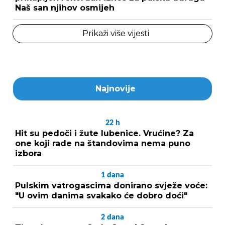
Naš san njihov osmijeh
Prikaži više vijesti
Najnovije
22
h
Hit su pedoči i žute lubenice. Vrućine? Za
one koji rade na štandovima nema puno
izbora
1
dana
Pulskim vatrogascima donirano svježe voće:
"U ovim danima svakako će dobro doći"
2
dana