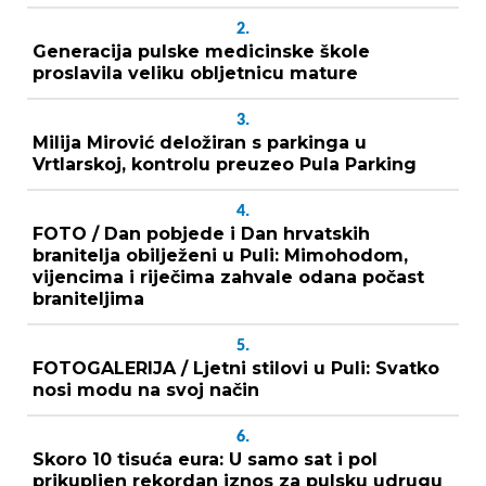
2.
Generacija pulske medicinske škole
proslavila veliku obljetnicu mature
3.
Milija Mirović deložiran s parkinga u
Vrtlarskoj, kontrolu preuzeo Pula Parking
4.
FOTO / Dan pobjede i Dan hrvatskih
branitelja obilježeni u Puli: Mimohodom,
vijencima i riječima zahvale odana počast
braniteljima
5.
FOTOGALERIJA / Ljetni stilovi u Puli: Svatko
nosi modu na svoj način
6.
Skoro 10 tisuća eura: U samo sat i pol
prikupljen rekordan iznos za pulsku udrugu