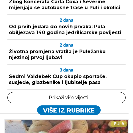
Zbog koncerata Carla Coxa i Severine
mijenjaju se autobusne trase u Puli i okolici
2
dana
Od prvih jedara do novih prvaka: Pula
obilježava 140 godina jedriličarske povijesti
2
dana
Životna promjena vratila je Puležanku
njezinoj prvoj ljubavi
3
dana
Sedmi Valdebek Cup okupio sportaše,
susjede, glazbenike i ljubitelje pasa
Prikaži više vijesti
VIŠE IZ RUBRIKE
PULA