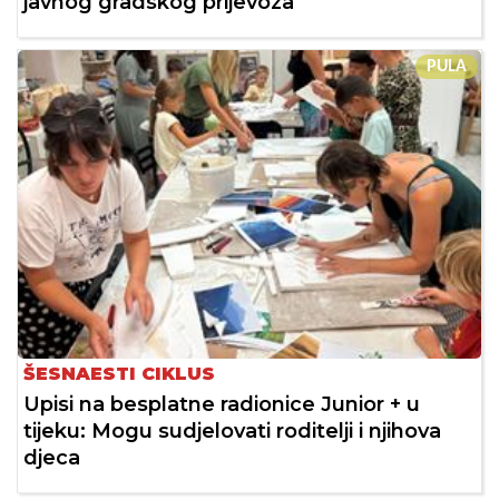
javnog gradskog prijevoza
PULA
ŠESNAESTI CIKLUS
Upisi na besplatne radionice Junior + u
tijeku: Mogu sudjelovati roditelji i njihova
djeca