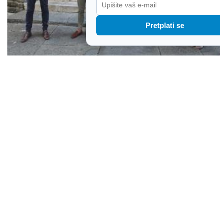
Pretplati se
U Kopru otvorena izložba o gotičkim zidnim
slikama u Istri: Veliki i važan projekt Povijesnog i
pomorskog muzeja