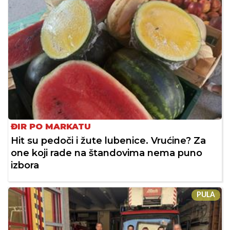
ĐIR PO MARKATU
Hit su pedoči i žute lubenice. Vrućine? Za
one koji rade na štandovima nema puno
izbora
PULA