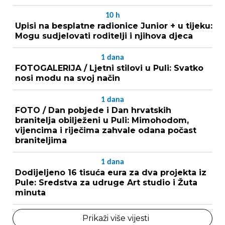
10
h
Upisi na besplatne radionice Junior + u tijeku:
Mogu sudjelovati roditelji i njihova djeca
1
dana
FOTOGALERIJA / Ljetni stilovi u Puli: Svatko
nosi modu na svoj način
1
dana
FOTO / Dan pobjede i Dan hrvatskih
branitelja obilježeni u Puli: Mimohodom,
vijencima i riječima zahvale odana počast
braniteljima
1
dana
Dodijeljeno 16 tisuća eura za dva projekta iz
Pule: Sredstva za udruge Art studio i Žuta
minuta
Prikaži više vijesti