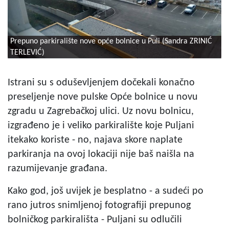
Prepuno parkiralište nove opće bolnice u Puli (Sandra ZRINIĆ
TERLEVIĆ)
Istrani su s oduševljenjem dočekali konačno
preseljenje nove pulske Opće bolnice u novu
zgradu u Zagrebačkoj ulici. Uz novu bolnicu,
izgrađeno je i veliko parkiralište koje Puljani
itekako koriste - no, najava skore naplate
parkiranja na ovoj lokaciji nije baš naišla na
razumijevanje građana.
Kako god, još uvijek je besplatno - a sudeći po
rano jutros snimljenoj fotografiji prepunog
bolničkog parkirališta - Puljani su odlučili