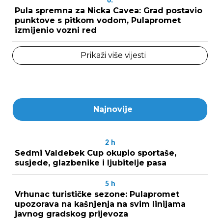
6.
Pula spremna za Nicka Cavea: Grad postavio
punktove s pitkom vodom, Pulapromet
izmijenio vozni red
Prikaži više vijesti
Najnovije
2
h
Sedmi Valdebek Cup okupio sportaše,
susjede, glazbenike i ljubitelje pasa
5
h
Vrhunac turističke sezone: Pulapromet
upozorava na kašnjenja na svim linijama
javnog gradskog prijevoza