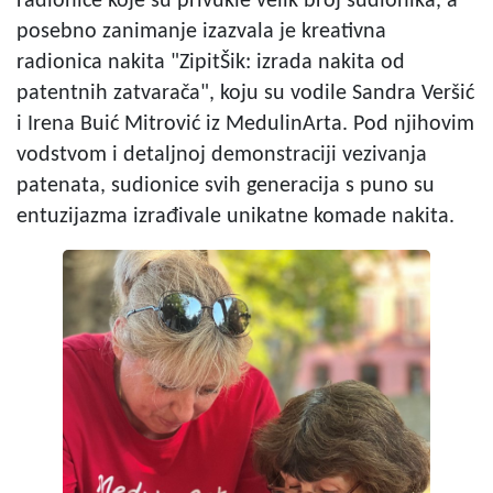
radionice koje su privukle velik broj sudionika, a
posebno zanimanje izazvala je kreativna
radionica nakita "ZipitŠik: izrada nakita od
patentnih zatvarača", koju su vodile Sandra Veršić
i Irena Buić Mitrović iz MedulinArta. Pod njihovim
vodstvom i detaljnoj demonstraciji vezivanja
patenata, sudionice svih generacija s puno su
entuzijazma izrađivale unikatne komade nakita.