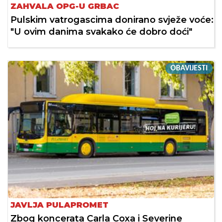
ZAHVALA OPG-U GRBAC
Pulskim vatrogascima donirano svježe voće:
"U ovim danima svakako će dobro doći"
OBAVIJESTI
JAVLJA PULAPROMET
Zbog koncerata Carla Coxa i Severine