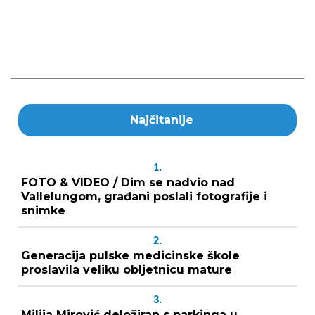
Najčitanije
1.
FOTO & VIDEO / Dim se nadvio nad
Vallelungom, građani poslali fotografije i
snimke
2.
Generacija pulske medicinske škole
proslavila veliku obljetnicu mature
3.
Milija Mirović deložiran s parkinga u