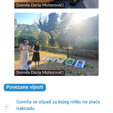
(Snimila Doria Mohorović)
(Snimila Doria Mohorović)
Povezane vijesti
Gomila se otpad za kojeg nitko ne plaća
naknadu