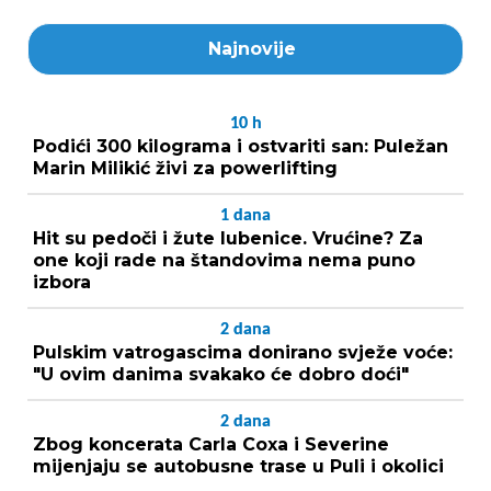
Najnovije
10
h
Podići 300 kilograma i ostvariti san: Puležan
Marin Milikić živi za powerlifting
1
dana
Hit su pedoči i žute lubenice. Vrućine? Za
one koji rade na štandovima nema puno
izbora
2
dana
Pulskim vatrogascima donirano svježe voće:
"U ovim danima svakako će dobro doći"
2
dana
Zbog koncerata Carla Coxa i Severine
mijenjaju se autobusne trase u Puli i okolici