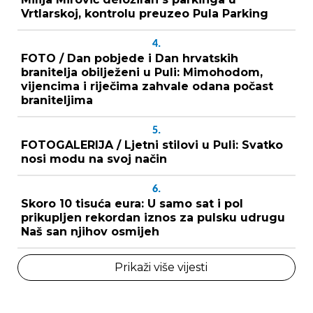
Vrtlarskoj, kontrolu preuzeo Pula Parking
4.
FOTO / Dan pobjede i Dan hrvatskih
branitelja obilježeni u Puli: Mimohodom,
vijencima i riječima zahvale odana počast
braniteljima
5.
FOTOGALERIJA / Ljetni stilovi u Puli: Svatko
nosi modu na svoj način
6.
Skoro 10 tisuća eura: U samo sat i pol
prikupljen rekordan iznos za pulsku udrugu
Naš san njihov osmijeh
Prikaži više vijesti