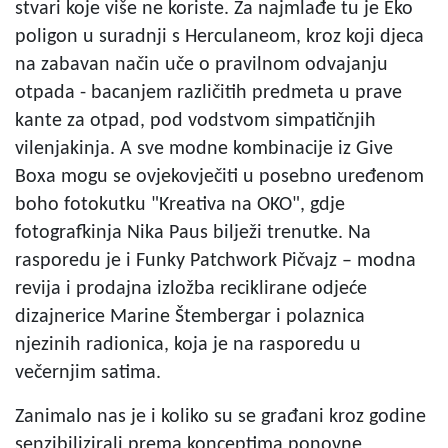
stvari koje više ne koriste. Za najmlađe tu je Eko
poligon u suradnji s Herculaneom, kroz koji djeca
na zabavan način uče o pravilnom odvajanju
otpada - bacanjem različitih predmeta u prave
kante za otpad, pod vodstvom simpatičnjih
vilenjakinja. A sve modne kombinacije iz Give
Boxa mogu se ovjekovječiti u posebno uređenom
boho fotokutku "Kreativa na OKO", gdje
fotografkinja Nika Paus bilježi trenutke. Na
rasporedu je i Funky Patchwork Pičvajz – modna
revija i prodajna izložba reciklirane odjeće
dizajnerice Marine Štembergar i polaznica
njezinih radionica, koja je na rasporedu u
večernjim satima.
Zanimalo nas je i koliko su se građani kroz godine
senzibilizirali prema konceptima ponovne