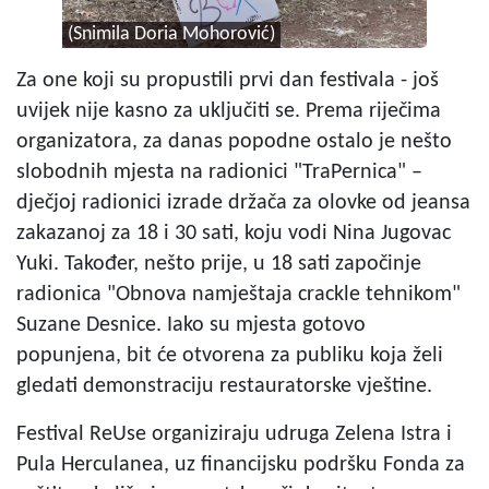
(Snimila Doria Mohorović)
Za one koji su propustili prvi dan festivala - još
uvijek nije kasno za uključiti se. Prema riječima
organizatora, za danas popodne ostalo je nešto
slobodnih mjesta na radionici "TraPernica" –
dječjoj radionici izrade držača za olovke od jeansa
zakazanoj za 18 i 30 sati, koju vodi Nina Jugovac
Yuki. Također, nešto prije, u 18 sati započinje
radionica "Obnova namještaja crackle tehnikom"
Suzane Desnice. Iako su mjesta gotovo
popunjena, bit će otvorena za publiku koja želi
gledati demonstraciju restauratorske vještine.
Festival ReUse organiziraju udruga Zelena Istra i
Pula Herculanea, uz financijsku podršku Fonda za