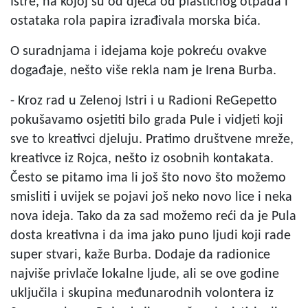
Istre, na kojoj su od djeca od plastičnog otpada i
ostataka rola papira izrađivala morska bića.
O suradnjama i idejama koje pokreću ovakve
događaje, nešto više rekla nam je Irena Burba.
- Kroz rad u Zelenoj Istri i u Radioni ReGepetto
pokušavamo osjetiti bilo grada Pule i vidjeti koji
sve to kreativci djeluju. Pratimo društvene mreže,
kreativce iz Rojca, nešto iz osobnih kontakata.
Često se pitamo ima li još što novo što možemo
smisliti i uvijek se pojavi još neko novo lice i neka
nova ideja. Tako da za sad možemo reći da je Pula
dosta kreativna i da ima jako puno ljudi koji rade
super stvari, kaže Burba. Dodaje da radionice
najviše privlače lokalne ljude, ali se ove godine
uključila i skupina međunarodnih volontera iz