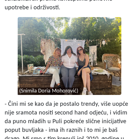
upotrebe i održivosti.
(Snimila Doria Mohorović)
- Čini mi se kao da je postalo trendy, više uopće
nije sramota nositi second hand odjeću, i vidim
da puno mladih u Puli pokreće slične inicijative
poput buvljaka - ima ih raznih i to mi je baš