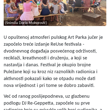
(Snimila Doria Mohorović)
U opuštenoj atmosferi pulskog Art Parka jučer je
započelo treće izdanje ReUse festivala -
dvodnevnog događaja posvećenog održivosti,
reciklaži, kreativnosti i druženju, a koji se
nastavlja i danas. Festival je okupio brojne
Puležane koji su kroz niz raznolikih radionica i
aktivnosti pokazali kako se otpadu može dati
nova vrijednost i pri tome se dobro zabaviti.
Već od ranog poslijepodneva, uz glazbenu
podlogu DJ Re-Geppetta, započele su prve