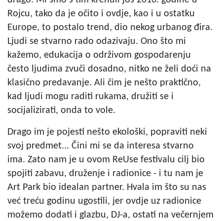
drago. Mi smo s tim krenuli još 2010. godine u
Rojcu, tako da je očito i ovdje, kao i u ostatku
Europe, to postalo trend, dio nekog urbanog đira.
Ljudi se stvarno rado odazivaju. Ono što mi
kažemo, edukacija o održivom gospodarenju
često ljudima zvuči dosadno, nitko ne želi doći na
klasično predavanje. Ali čim je nešto praktično,
kad ljudi mogu raditi rukama, družiti se i
socijalizirati, onda to vole.
Drago im je pojesti nešto ekološki, popraviti neki
svoj predmet... Čini mi se da interesa stvarno
ima. Zato nam je u ovom ReUse festivalu cilj bio
spojiti zabavu, druženje i radionice - i tu nam je
Art Park bio idealan partner. Hvala im što su nas
već treću godinu ugostili, jer ovdje uz radionice
možemo dodati i glazbu, DJ-a, ostati na večernjem