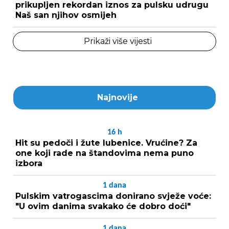
prikupljen rekordan iznos za pulsku udrugu
Naš san njihov osmijeh
Prikaži više vijesti
Najnovije
16
h
Hit su pedoči i žute lubenice. Vrućine? Za
one koji rade na štandovima nema puno
izbora
1
dana
Pulskim vatrogascima donirano svježe voće:
"U ovim danima svakako će dobro doći"
1
dana