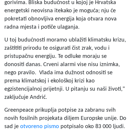
gorivima. Bliska budućnost u kojoj je Hrvatska
energetski neovisna itekako je moguća; nju će
pokretati obnovljiva energija koja otvara nova
radna mjesta i potiče ulaganja.
U toj budućnosti moramo ublažiti klimatsku krizu,
zaštititi prirodu te osigurati čist zrak, vodu i
pristupačnu energiju. Te odluke moraju se
donositi danas. Crveni alarmi vise nisu iznimka,
nego pravilo. Vlada ima dužnost odnositi se
prema klimatskoj i ekološkoj krizi kao
egzistencijalnoj prijetnji. U pitanju su naši životi,"
zaključuje Andrić.
Greenpeace prikuplja potpise za zabranu svih
novih fosilnih projekata diljem Europske unije. Do
sad je
otvoreno pismo
potpisalo oko 83 000 ljudi.