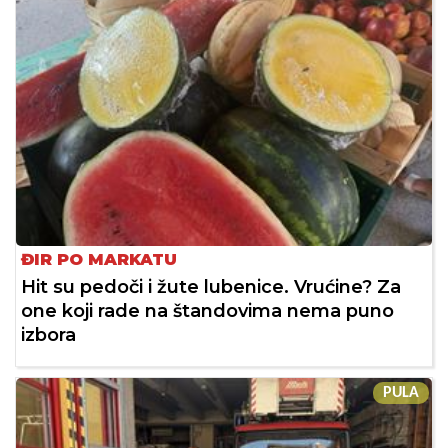
ĐIR PO MARKATU
Hit su pedoči i žute lubenice. Vrućine? Za
one koji rade na štandovima nema puno
izbora
PULA