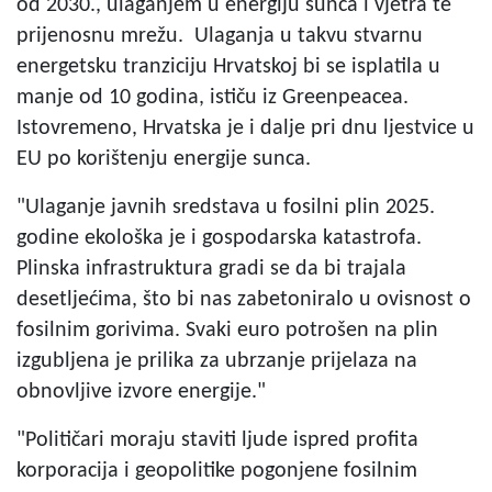
od 2030., ulaganjem u energiju sunca i vjetra te
prijenosnu mrežu. Ulaganja u takvu stvarnu
energetsku tranziciju Hrvatskoj bi se isplatila u
manje od 10 godina, ističu iz Greenpeacea
.
Istovremeno, Hrvatska je i dalje pri dnu ljestvice u
EU po korištenju energije sunca.
"Ulaganje javnih sredstava u fosilni plin 2025.
godine ekološka je i gospodarska katastrofa.
Plinska infrastruktura gradi se da bi trajala
desetljećima, što bi nas zabetoniralo u ovisnost o
fosilnim gorivima. Svaki euro potrošen na plin
izgubljena je prilika za ubrzanje prijelaza na
obnovljive izvore energije."
"Političari moraju staviti ljude ispred profita
korporacija i geopolitike pogonjene fosilnim