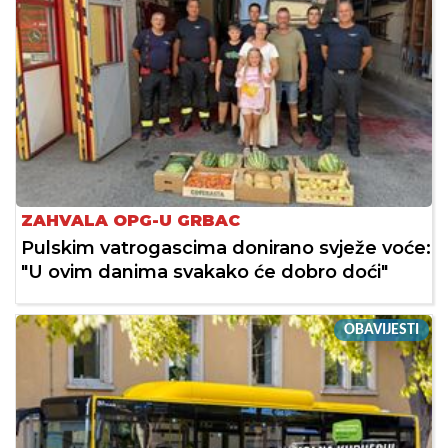
ZAHVALA OPG-U GRBAC
Pulskim vatrogascima donirano svježe voće:
"U ovim danima svakako će dobro doći"
OBAVIJESTI