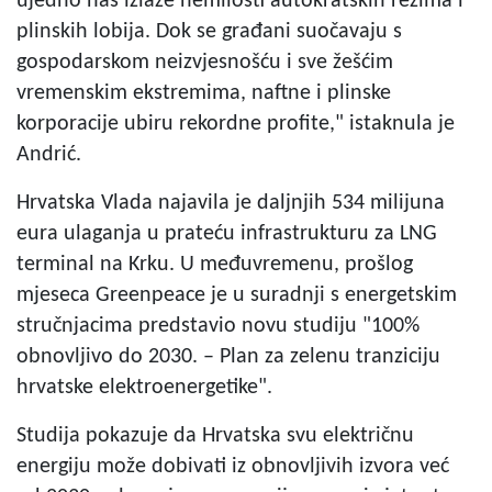
ujedno nas izlaže nemilosti autokratskih režima i
plinskih lobija. Dok se građani suočavaju s
gospodarskom neizvjesnošću i sve žešćim
vremenskim ekstremima, naftne i plinske
korporacije ubiru rekordne profite," istaknula je
Andrić.
Hrvatska Vlada najavila je daljnjih 534 milijuna
eura ulaganja u prateću infrastrukturu za LNG
terminal na Krku. U međuvremenu, prošlog
mjeseca Greenpeace je u suradnji s energetskim
stručnjacima predstavio novu studiju "100%
obnovljivo do 2030. – Plan za zelenu tranziciju
hrvatske elektroenergetike".
Studija pokazuje da Hrvatska svu električnu
energiju može dobivati iz obnovljivih izvora već