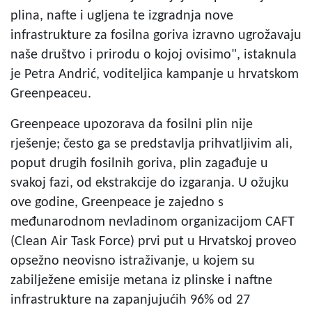
plina, nafte i ugljena te izgradnja nove
infrastrukture za fosilna goriva izravno ugrožavaju
naše društvo i prirodu o kojoj ovisimo", istaknula
je Petra Andrić, voditeljica kampanje u hrvatskom
Greenpeaceu.
Greenpeace upozorava da fosilni plin nije
rješenje; često ga se predstavlja prihvatljivim ali,
poput drugih fosilnih goriva, plin zagađuje u
svakoj fazi, od ekstrakcije do izgaranja. U ožujku
ove godine, Greenpeace je zajedno s
međunarodnom nevladinom organizacijom CAFT
(Clean Air Task Force) prvi put u Hrvatskoj proveo
opsežno neovisno istraživanje, u kojem su
zabilježene emisije metana iz plinske i naftne
infrastrukture na zapanjujućih 96% od 27