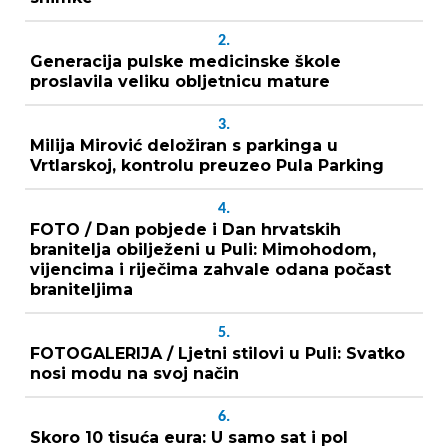
2.
Generacija pulske medicinske škole
proslavila veliku obljetnicu mature
3.
Milija Mirović deložiran s parkinga u
Vrtlarskoj, kontrolu preuzeo Pula Parking
4.
FOTO / Dan pobjede i Dan hrvatskih
branitelja obilježeni u Puli: Mimohodom,
vijencima i riječima zahvale odana počast
braniteljima
5.
FOTOGALERIJA / Ljetni stilovi u Puli: Svatko
nosi modu na svoj način
6.
Skoro 10 tisuća eura: U samo sat i pol