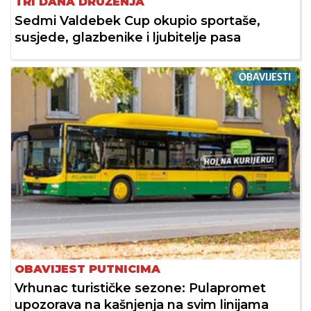
TRI DANA DRUŽENJA
Sedmi Valdebek Cup okupio sportaše,
susjede, glazbenike i ljubitelje pasa
OBAVIJESTI
OBAVIJEST PUTNICIMA
Vrhunac turističke sezone: Pulapromet
upozorava na kašnjenja na svim linijama