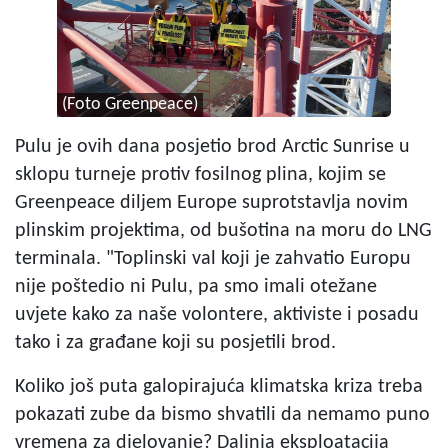
(Foto Greenpeace)
Pulu je ovih dana posjetio brod Arctic Sunrise u
sklopu turneje protiv fosilnog plina, kojim se
Greenpeace
diljem Europe suprotstavlja novim
plinskim projektima, od bušotina na moru do LNG
terminala.
"Toplinski val koji je zahvatio Europu
nije poštedio ni Pulu, pa smo imali otežane
uvjete kako za naše volontere, aktiviste i posadu
tako i za građane koji su posjetili brod.
Koliko još puta galopirajuća klimatska kriza treba
pokazati zube da bismo shvatili da nemamo puno
vremena za djelovanje? Daljnja eksploatacija