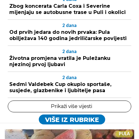
Zbog koncerata Carla Coxa i Severine
mijenjaju se autobusne trase u Puli i okolici
2
dana
Od prvih jedara do novih prvaka: Pula
obilježava 140 godina jedriličarske povijesti
2
dana
Životna promjena vratila je Puležanku
njezinoj prvoj ljubavi
2
dana
Sedmi Valdebek Cup okupio sportaše,
susjede, glazbenike i ljubitelje pasa
Prikaži više vijesti
VIŠE IZ RUBRIKE
PULA