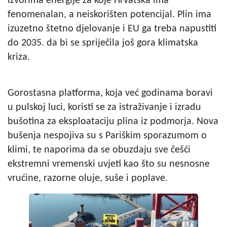
izvorima energije za koje Hrvatska ima
fenomenalan, a neiskorišten potencijal. Plin ima
izuzetno štetno djelovanje i EU ga treba napustiti
do 2035. da bi se spriječila još gora klimatska
kriza.
Gorostasna platforma, koja već godinama boravi
u pulskoj luci, koristi se za istraživanje i izradu
bušotina za eksploataciju plina iz podmorja. Nova
bušenja nespojiva su s Pariškim sporazumom o
klimi, te naporima da se obuzdaju sve češći
ekstremni vremenski uvjeti kao što su nesnosne
vrućine, razorne oluje, suše i poplave.