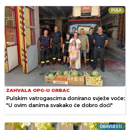
PULA
ZAHVALA OPG-U GRBAC
Pulskim vatrogascima donirano svježe voće:
"U ovim danima svakako će dobro doći"
OBAVIJESTI