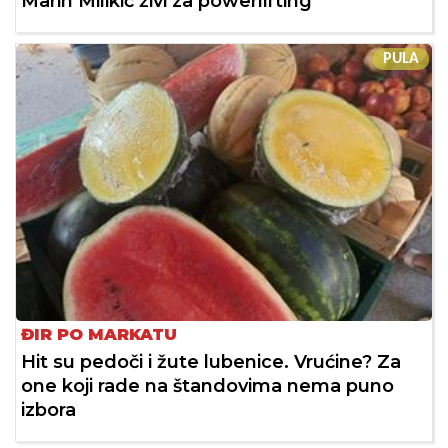
Marin Milikić živi za powerlifting
PULA
ĐIR PO MARKATU
Hit su pedoči i žute lubenice. Vrućine? Za
one koji rade na štandovima nema puno
izbora