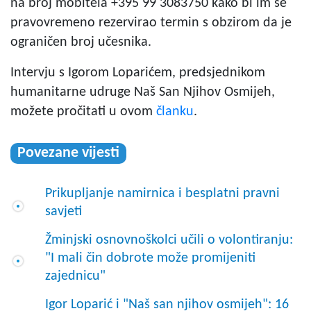
na broj mobitela +395 99 3083750 kako bi im se
pravovremeno rezervirao termin s obzirom da je
ograničen broj učesnika.
Intervju s Igorom Loparićem, predsjednikom
humanitarne udruge Naš San Njihov Osmijeh,
možete pročitati u ovom
članku
.
Povezane vijesti
Prikupljanje namirnica i besplatni pravni
savjeti
Žminjski osnovnoškolci učili o volontiranju:
"I mali čin dobrote može promijeniti
zajednicu"
Igor Loparić i "Naš san njihov osmijeh": 16