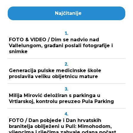
Najčitanije
1.
FOTO & VIDEO / Dim se nadvio nad
Vallelungom, građani poslali fotografije i
snimke
2.
Generacija pulske medicinske škole
proslavila veliku obljetnicu mature
3.
Milija Mirović deložiran s parkinga u
Vrtlarskoj, kontrolu preuzeo Pula Parking
4.
FOTO / Dan pobjede i Dan hrvatskih
branitelja obilježeni u Puli: Mimohodom,
vijencima i riječima zahvale odana počast