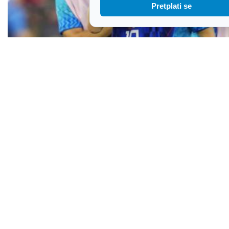
Pretplati se
Modrić u Australiji: Lijepo je vidjeti toliko
hrvatskih navijača