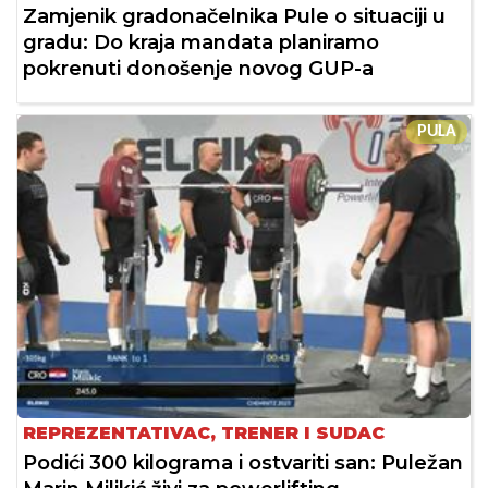
Zamjenik gradonačelnika Pule o situaciji u
gradu: Do kraja mandata planiramo
pokrenuti donošenje novog GUP-a
PULA
REPREZENTATIVAC, TRENER I SUDAC
Podići 300 kilograma i ostvariti san: Puležan