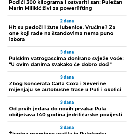
Podići 300 kilograma i ostvariti san: Puležan
Marin Milikić živi za powerlifting
2
dana
Hit su pedoči i žute lubenice. Vrućine? Za
one koji rade na štandovima nema puno
izbora
3
dana
Pulskim vatrogascima donirano svježe voće:
"U ovim danima svakako će dobro doći"
3
dana
Zbog koncerata Carla Coxa i Severine
mijenjaju se autobusne trase u Puli i okolici
3
dana
Od prvih jedara do novih prvaka: Pula
obilježava 140 godina jedriličarske povijesti
3
dana
Životna promjena vratila je Puležanku