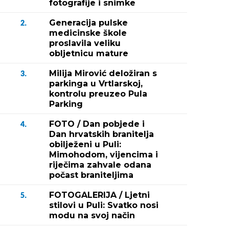
fotografije i snimke
Generacija pulske
2.
medicinske škole
proslavila veliku
obljetnicu mature
Milija Mirović deložiran s
3.
parkinga u Vrtlarskoj,
kontrolu preuzeo Pula
Parking
FOTO / Dan pobjede i
4.
Dan hrvatskih branitelja
obilježeni u Puli:
Mimohodom, vijencima i
riječima zahvale odana
počast braniteljima
FOTOGALERIJA / Ljetni
5.
stilovi u Puli: Svatko nosi
modu na svoj način