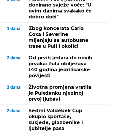
donirano svježe voće: "U
ovim danima svakako će
dobro doći"
Zbog koncerata Carla
1
dana
Coxa i Severine
mijenjaju se autobusne
trase u Puli i okolici
Od prvih jedara do novih
2
dana
prvaka: Pula obilježava
140 godina jedriličarske
povijesti
Životna promjena vratila
2
dana
je Puležanku njezinoj
prvoj ljubavi
Sedmi Valdebek Cup
2
dana
okupio sportaše,
susjede, glazbenike i
ljubitelje pasa