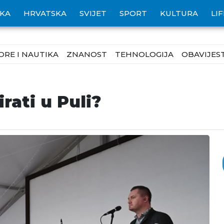
IKA
HRVATSKA
SVIJET
SPORT
KULTURA
LI
ORE I NAUTIKA
ZNANOST
TEHNOLOGIJA
OBAVIJEST
rati u Puli?