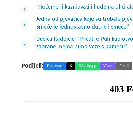
"Hoćemo li kažnjavati i ljude na ulici a
Jedna od pjevačica koje su trebale pjeva
Smeće je jednostavno đubre i smeće"
Dušica Radojčić: "Pričati o Puli kao ot
zabrane, nema puno veze s pameću"
Podijeli:
Facebook
X
WhatsApp
Viber
Email