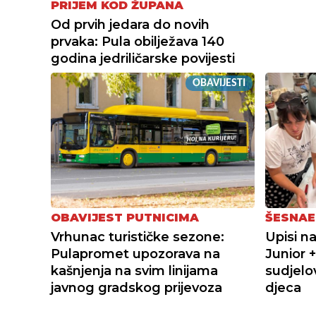
PRIJEM KOD ŽUPANA
Od prvih jedara do novih
prvaka: Pula obilježava 140
godina jedriličarske povijesti
OBAVIJESTI
OBAVIJEST PUTNICIMA
ŠESNAE
Vrhunac turističke sezone:
Upisi n
Pulapromet upozorava na
Junior 
kašnjenja na svim linijama
sudjelov
javnog gradskog prijevoza
djeca