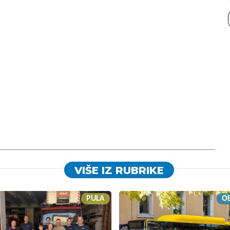
VIŠE IZ RUBRIKE
PULA
OB