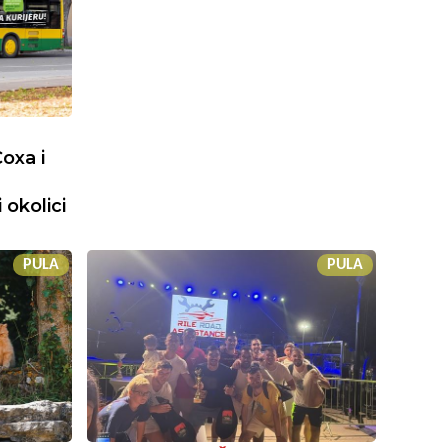
oxa i
 okolici
PULA
PULA