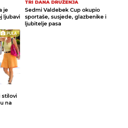
TRI DANA DRUŽENJA
a je
Sedmi Valdebek Cup okupio
 ljubavi
sportaše, susjede, glazbenike i
ljubitelje pasa
PULA
stilovi
du na