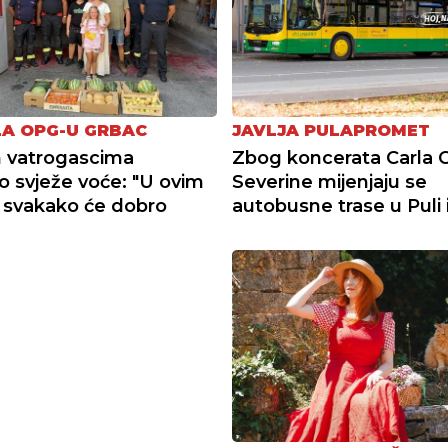
A OPG-U GRBAC
JAVLJA PULAPROMET
 vatrogascima
Zbog koncerata Carla C
o svježe voće: "U ovim
Severine mijenjaju se
 svakako će dobro
autobusne trase u Puli i