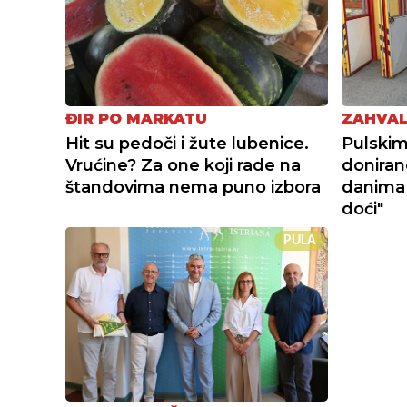
ĐIR PO MARKATU
ZAHVAL
Hit su pedoči i žute lubenice.
Pulskim
Vrućine? Za one koji rade na
doniran
štandovima nema puno izbora
danima
doći"
PULA