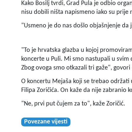
Kako Bosilj tvrdi, Grad Pula je odbio orga
nisu dobili ništa napismeno iako su prije
"Usmeno je do nas došlo objašnjenje da je 
"To je hrvatska glazba u kojoj promovira
koncerte u Puli. Mi smo nastupali u svim d
Zbog ovoga smo otkazali tri gaže", govori
O koncertu Mejaša koji se trebao održati 
Filipa Zoričića. On kaže da nije zabranio k
"Ne, prvi put čujem za to", kaže Zoričić.
Povezane vijesti