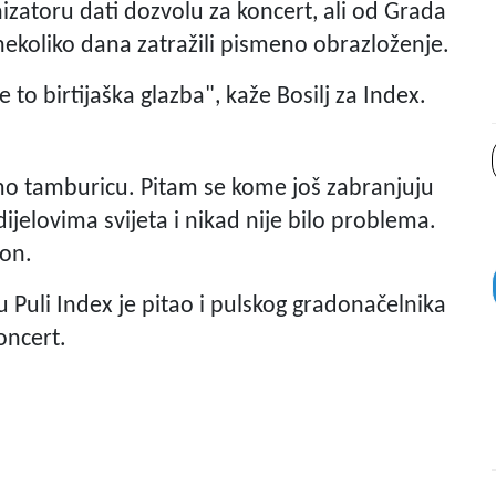
nizatoru dati dozvolu za koncert, ali od Grada
 nekoliko dana zatražili pismeno obrazloženje.
to birtijaška glazba", kaže Bosilj za Index.
mo tamburicu. Pitam se kome još zabranjuju
ijelovima svijeta i nikad nije bilo problema.
 on.
u Puli Index je pitao i pulskog gradonačelnika
oncert.