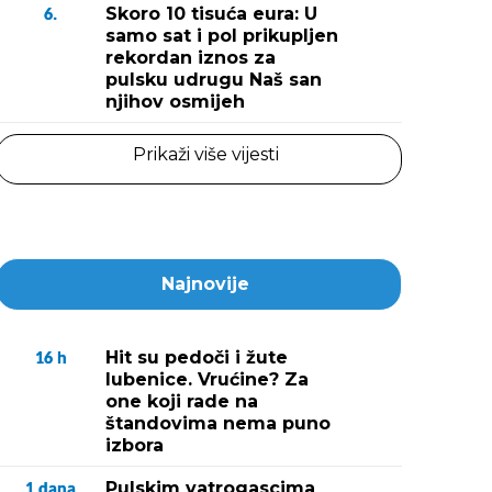
Skoro 10 tisuća eura: U
6.
samo sat i pol prikupljen
rekordan iznos za
pulsku udrugu Naš san
njihov osmijeh
Prikaži više vijesti
Najnovije
Hit su pedoči i žute
16
h
lubenice. Vrućine? Za
one koji rade na
štandovima nema puno
izbora
Pulskim vatrogascima
1
dana