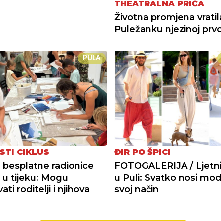
THEATRALNA PRIČA
Životna promjena vratil
Puležanku njezinoj prvoj
PULA
STI CIKLUS
ĐIR PO ŠPICI
a besplatne radionice
FOTOGALERIJA / Ljetni 
+ u tijeku: Mogu
u Puli: Svatko nosi mo
ati roditelji i njihova
svoj način