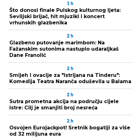
1
h
Što donosi finale Pulskog kulturnog ljeta:
Seviljski brijač, hit mjuzikl i koncert
vrhunskih glazbenika
2
h
Glazbeno putovanje marimbom: Na
Fažanskim sutonima nastupio udaraljkaš
Dane Franolić
2
h
Smijeh i ovacije za "Istrijana na Tinderu":
Komedija Teatra Naranča oduševila u Balama
2
h
Sutra prometna akcija na području cijele
Istre: Cilj je smanjiti broj nesreća
2
h
Osvojen Eurojackpot! Sretnik bogatiji za više
od 32 milijuna eura