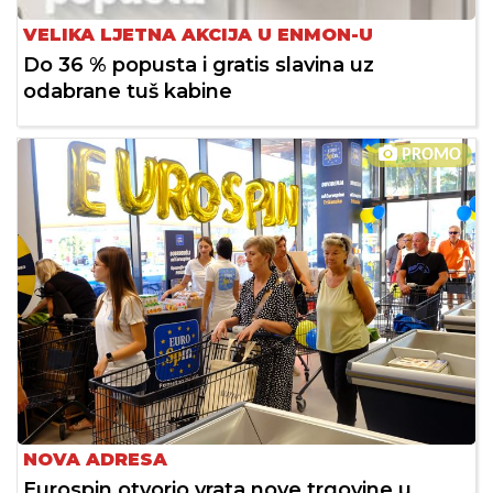
VELIKA LJETNA AKCIJA U ENMON-U
Do 36 % popusta i gratis slavina uz
odabrane tuš kabine
PROMO
NOVA ADRESA
Eurospin otvorio vrata nove trgovine u