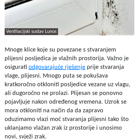
Ventilacijski sustav Lunos
Mnoge klice koje su povezane s stvaranjem
plijesni posljedica je vlažnih prostorija. Važno je
osigurati
odgovaraju
će rješenje
prije stvaranja
vlage, plijesni. Mnogo puta se pokušava
kratkoročno otkloniti posljedice vezane uz vlagu,
ali dugoročno ne prolazi. Plijesan se ponovno
pojavljuje nakon određenog vremena. Uzrok se
mora otkloniti na način da da zapravo
oduzimamo vlazi moć stvaranja plijesni tako što
uklanjamo vlažan zrak iz prostorije i unosimo
novi, svježi zrak.