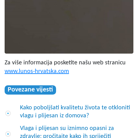
Za više informacija posketite našu web stranicu
www.lunos-hrvatska.com
Povezane vijesti
Kako poboljšati kvalitetu života te otkloniti
vlagu i plijesan iz domova?
Vlaga i plijesan su iznimno opasni za
zdravlje: pročitajte kako ih spriječiti