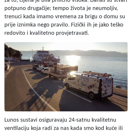
za to, cijena je bila prilično visoka. Danas su stvari
potpuno drugačije; tempo života je neumoljiv,
trenuci kada imamo vremena za brigu o domu su
prije iznimka nego pravilo. Fizički ih je jako teško
redovito i kvalitetno provjetravati.
Lunos sustavi osiguravaju 24-satnu kvalitetnu
ventilaciju koja radi za nas kada smo kod kuće ili