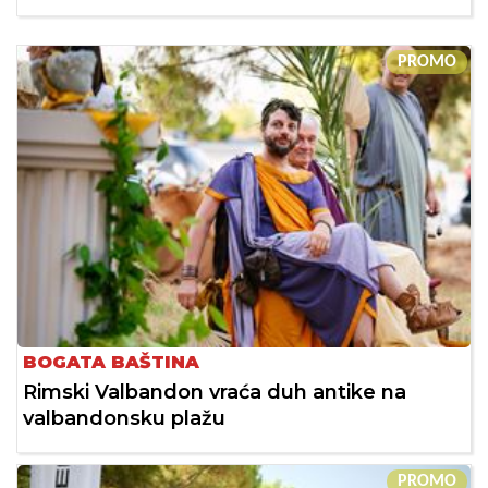
PROMO
BOGATA BAŠTINA
Rimski Valbandon vraća duh antike na
valbandonsku plažu
PROMO