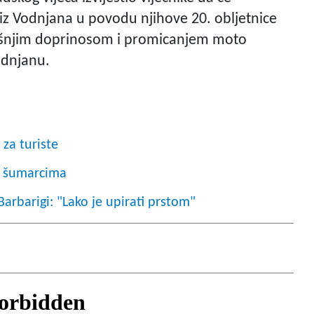
 iz Vodnjana u povodu njihove 20. obljetnice
dišnjim doprinosom i promicanjem moto
odnjanu.
za turiste
i šumarcima
arbarigi: "Lako je upirati prstom"