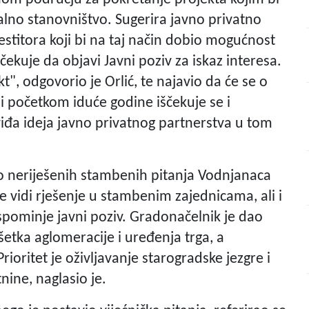
alno stanovništvo. Sugerira javno privatno
estitora koji bi na taj način dobio mogućnost
ekuje da objavi Javni poziv za iskaz interesa.
kt", odgovorio je Orlić, te najavio da će se o
li početkom iduće godine iščekuje se i
viđa ideja javno privatnog partnerstva u tom
oko neriješenih stambenih pitanja Vodnjanaca
 te vidi rješenje u stambenim zajednicama, ali i
 spominje javni poziv. Gradonačelnik je dao
ršetka aglomeracije i uređenja trga, a
oritet je oživljavanje starogradske jezgre i
nine, naglasio je.