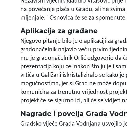
Nezavisni vijećnik Klaudio Vitasović prije 
na povećanje plaća u Gradu, ali ne svima 
mijenjale. "Osnovica će se za spomenute 
Aplikacija za građane
Njegovo pitanje bilo je o aplikaciji za gr
gradonačelnik najavio već u prvim tjedni
mu je gradonačelnik Orlić odgovorio da će s
prezentacija koju će, nakon što ju je i sam 
vrtića u Galižani iskristaliziralo se kako j
mogućnostima, jer si Grad ne može dopust
komunicira za trenutnu vrijednost projek
projekt će se sigurno ići, ali će se vidjeti 
Nagrade i povelja Grada Vod
Gradsko vijeće Grada Vodnjana usvojilo j