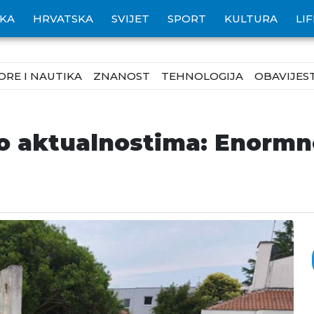
IKA
HRVATSKA
SVIJET
SPORT
KULTURA
LI
ORE I NAUTIKA
ZNANOST
TEHNOLOGIJA
OBAVIJEST
 o aktualnostima: Enormn