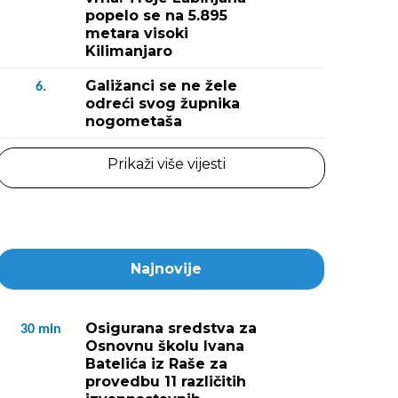
popelo se na 5.895
metara visoki
Kilimanjaro
Galižanci se ne žele
6.
odreći svog župnika
nogometaša
Prikaži više vijesti
Najnovije
Osigurana sredstva za
30
min
Osnovnu školu Ivana
Batelića iz Raše za
provedbu 11 različitih