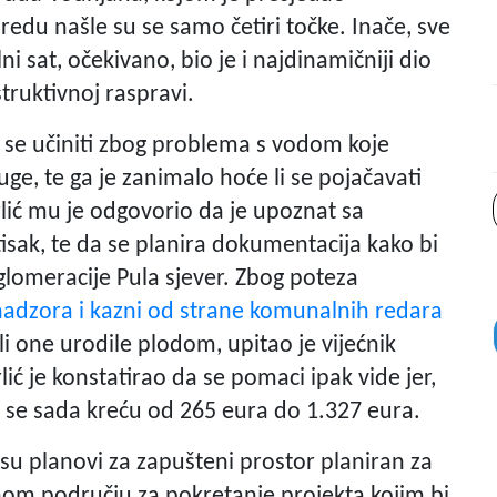
redu našle su se samo četiri točke. Inače, sve
i sat, očekivano, bio je i najdinamičniji dio
truktivnoj raspravi.
 se učiniti zbog problema s vodom koje
ge, te ga je zanimalo hoće li se pojačavati
ić mu je odgovorio da je upoznat sa
tisak, te da se planira dokumentacija kako bi
aglomeracije Pula sjever. Zbog poteza
adzora i kazni od strane komunalnih redara
 li one urodile plodom, upitao je vijećnik
ć je konstatirao da se pomaci ipak vide jer,
je se sada kreću od 265 eura do 1.327 eura.
su planovi za zapušteni prostor planiran za
lnom području za pokretanje projekta kojim bi