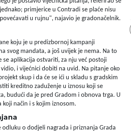
nego je postavio vijećnička pitanja, referirao se
jednako; primjerice u Contradi se plaće nisu
povećavati u rujnu", najavio je gradonačelnik.
ađane koju je u predizbornoj kampanji
ma svog mandata, a još uvijek je nema. Na to
e aplikacija ostvariti, za nju već postoji
vidio, i vijećnici dobiti na uvid. Na pitanje oko
e projekt skup i da će se ići u skladu s gradskim
iti kreditno zaduženje u iznosu koji se
ta, budući da je pred Gradom i obnova trga. U
na koji način i s kojim iznosom.
njana
e odluku o dodjeli nagrada i priznanja Grada