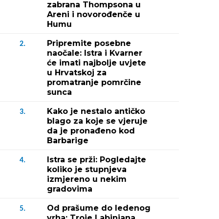
zabrana Thompsona u
Areni i novorođenče u
Humu
Pripremite posebne
2.
naočale: Istra i Kvarner
će imati najbolje uvjete
u Hrvatskoj za
promatranje pomrčine
sunca
Kako je nestalo antičko
3.
blago za koje se vjeruje
da je pronađeno kod
Barbarige
Istra se prži: Pogledajte
4.
koliko je stupnjeva
izmjereno u nekim
gradovima
Od prašume do ledenog
5.
vrha: Troje Labinjana