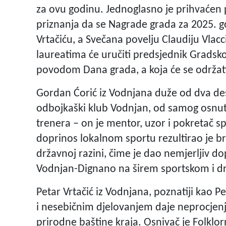
za ovu godinu. Jednoglasno je prihvaćen 
priznanja da se Nagrade grada za 2025. g
Vrtačiću, a Svečana povelju Claudiju Vlac
laureatima će uručiti predsjednik Gradskog
povodom Dana grada, a koja će se održati
Gordan Ćorić iz Vodnjana duže od dva des
odbojkaški klub Vodnjan, od samog osnutk
trenera – on je mentor, uzor i pokretač s
doprinos lokalnom sportu rezultirao je b
državnoj razini, čime je dao nemjerljiv do
Vodnjan-Dignano na širem sportskom i d
Petar Vrtačić iz Vodnjana, poznatiji kao 
i nesebičnim djelovanjem daje neprocjenj
prirodne baštine kraja. Osnivač je Folkl