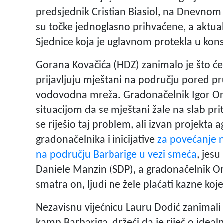
predsjednik Cristian Biasiol, na Dnevnom 
su točke jednoglasno prihvaćene, a aktualn
Sjednice koja je uglavnom protekla u kons
Gorana Kovačića (HDZ) zanimalo je što će
prijavljuju mještani na području pored pru
vodovodna mreža. Gradonačelnik Igor Orl
situacijom da se mještani žale na slab pri
se riješio taj problem, ali izvan projekta 
gradonačelnika i inicijative
za povećanje n
na području Barbarige u vezi smeća
, jesu
Daniele Manzin (SDP), a gradonačelnik Orli
smatra on, ljudi ne žele plaćati kazne ko
Nezavisnu vijećnicu Lauru Dodić zanimali 
kamp Barbariga, držeći da je riječ o idea