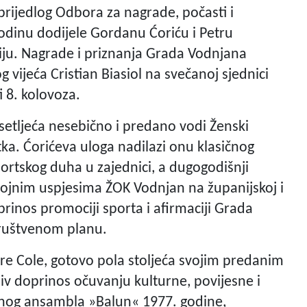
prijedlog Odbora za nagrade, počasti i
odinu dodijele Gordanu Ćoriću i Petru
ciju. Nagrade i priznanja Grada Vodnjana
 vijeća Cristian Biasiol na svečanoj sjednici
 8. kolovoza.
etljeća nesebično i predano vodi Ženski
a. Ćorićeva uloga nadilazi onu klasičnog
portskog duha u zajednici, a dugogodišnji
rojnim uspjesima ŽOK Vodnjan na županijskoj i
prinos promociji sporta i afirmaciji Grada
ruštvenom planu.
Pere Cole, gotovo pola stoljeća svojim predanim
iv doprinos očuvanju kulturne, povijesne i
ornog ansambla »Balun« 1977. godine,