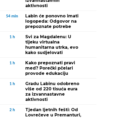
izvannastavnih
aktivnosti
Labin će ponovno imati
54
min
logopeda: Odgovor na
prepoznate potrebe
Svi za Magdalenu: U
1
h
tijeku virtualna
humanitarna utrka, evo
kako sudjelovati
Kako prepoznati pravi
1
h
med? Porečki pčelari
provode edukaciju
Gradu Labinu odobreno
1
h
više od 220 tisuća eura
za izvannastavne
aktivnosti
Tjedan ljetnih fešti: Od
2
h
Lovrečeve u Premanturi,