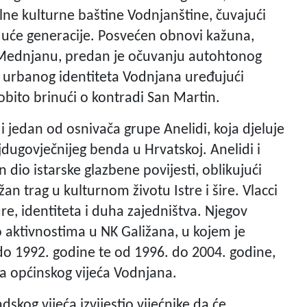
ne kulturne baštine Vodnjanštine, čuvajući
uduće generacije. Posvećen obnovi kažuna,
 Mednjanu, predan je očuvanju autohtonog
li i urbanog identiteta Vodnjana uređujući
obito brinući o kontradi San Martin.
n i jedan od osnivača grupe Anelidi, koja djeluje
jdugovječnijeg benda u Hrvatskoj. Anelidi i
 dio istarske glazbene povijesti, oblikujući
žan trag u kulturnom životu Istre i šire. Vlacci
re, identiteta i duha zajedništva. Njegov
o aktivnostima u NK Galižana, u kojem je
o 1992. godine te od 1996. do 2004. godine,
ada općinskog vijeća Vodnjana.
dskog vijeća izvijestio vijećnike da će