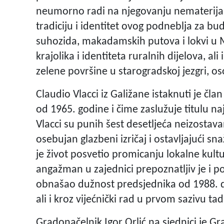
neumorno radi na njegovanju nematerijal
tradiciju i identitet ovog podneblja za b
suhozida, makadamskih putova i lokvi u
krajolika i identiteta ruralnih dijelova, a
zelene površine u starogradskoj jezgri, os
Claudio Vlacci iz Galižane istaknuti je čla
od 1965. godine i čime zaslužuje titulu na
Vlacci su punih šest desetljeća neizostavan
osebujan glazbeni izričaj i ostavljajući sna
je život posvetio promicanju lokalne kultu
angažman u zajednici prepoznatljiv je i p
obnašao dužnost predsjednika od 1988. d
ali i kroz vijećnički rad u prvom sazivu t
Gradonačelnik Igor Orlić na sjednici je Gra