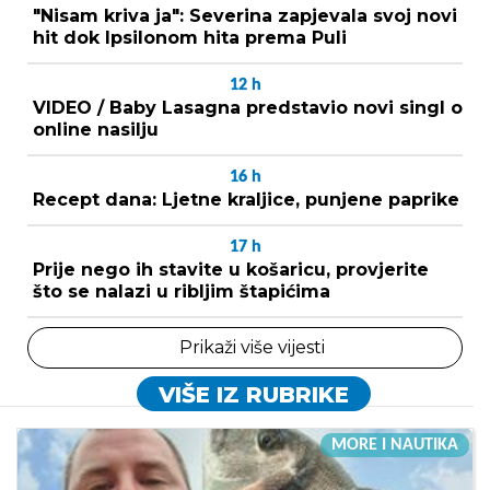
"Nisam kriva ja": Severina zapjevala svoj novi
hit dok Ipsilonom hita prema Puli
12
h
VIDEO / Baby Lasagna predstavio novi singl o
online nasilju
16
h
Recept dana: Ljetne kraljice, punjene paprike
17
h
Prije nego ih stavite u košaricu, provjerite
što se nalazi u ribljim štapićima
Prikaži više vijesti
VIŠE IZ RUBRIKE
MORE I NAUTIKA