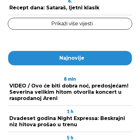
6.
Recept dana: Sataraš, ljetni klasik
Prikaži više vijesti
Najnovije
8
min
VIDEO / Ovo će biti dobra noć, predosjećam!
Severina velikim hitom otvorila koncert u
rasprodanoj Areni
1
h
Dvadeset godina Night Expressa: Beskrajni
niz hitova prošao u trenu
5
h