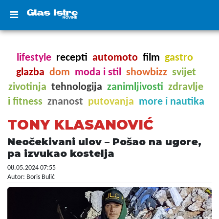
lifestyle
recepti
automoto
film
gastro
glazba
dom
moda i stil
showbizz
svijet
zivotinja
tehnologija
zanimljivosti
zdravlje
i fitness
znanost
putovanja
more i nautika
TONY KLASANOVIĆ
Neočekivani ulov – Pošao na ugore,
pa izvukao kostelja
08.05.2024 07:55
Autor: Boris Bulić