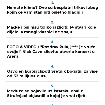
1.
Nemate klimu? Ovo su besplatni trikovi zbog
kojih će vam stan biti osjetno hladniji
2.
Mačke i psi nisu toliko različiti: 14 stvari koje
dijele, a mnogi vlasnici ne znaju
3.
FOTO & VIDEO / "Pozdrav Pula, j**** je vruće
ovdje!" Nick Cave silovito otvorio koncert u
Areni
4.
Osvojen Eurojackpot! Sretnik bogatiji za više
od 32 milijuna eura
5.
Meduze se pojavile uz istarsku obalu:
Stručnjaci objasnili o kojoj je vrsti riječ