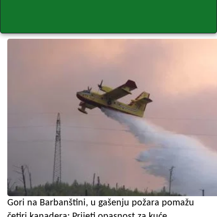
Gori na Barbanštini, u gašenju požara pomažu
četiri kanadera: Prijeti opasnost za kuće