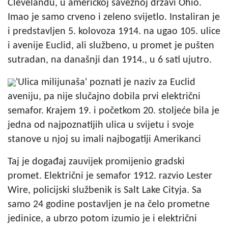
Clevelandu, u američkoj saveznoj državi Ohio.
Imao je samo crveno i zeleno svijetlo. Instaliran je
i predstavljen 5. kolovoza 1914. na ugao 105. ulice
i avenije Euclid, ali službeno, u promet je pušten
sutradan, na današnji dan 1914., u 6 sati ujutro.
'Ulica milijunaša' poznati je naziv za Euclid
aveniju, pa nije slučajno dobila prvi električni
semafor. Krajem 19. i početkom 20. stoljeće bila je
jedna od najpoznatijih ulica u svijetu i svoje
stanove u njoj su imali najbogatiji Amerikanci
Taj je događaj zauvijek promijenio gradski
promet. Električni je semafor 1912. razvio Lester
Wire, policijski službenik is Salt Lake Cityja. Sa
samo 24 godine postavljen je na čelo prometne
jedinice, a ubrzo potom izumio je i električni