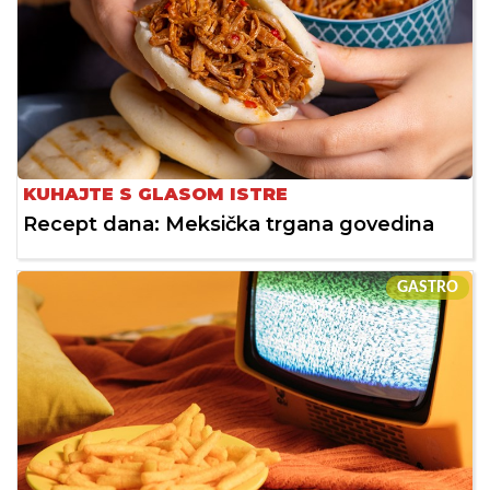
KUHAJTE S GLASOM ISTRE
Recept dana: Meksička trgana govedina
GASTRO