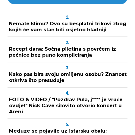
1.
Nemate klimu? Ovo su besplatni trikovi zbog
kojih će vam stan biti osjetno hladniji
2.
Recept dana: Sočna piletina s povrćem iz
pećnice bez puno kompliciranja
3.
Kako pas bira svoju omiljenu osobu? Znanost
otkriva što presuđuje
4.
FOTO & VIDEO / "Pozdrav Pula, j**** je vruće
ovdje!" Nick Cave silovito otvorio koncert u
Areni
5.
Meduze se pojavile uz istarsku obalu: