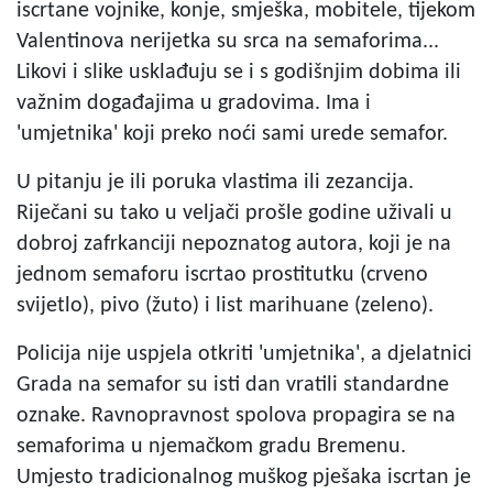
iscrtane vojnike, konje, smješka, mobitele, tijekom
Valentinova nerijetka su srca na semaforima...
Likovi i slike usklađuju se i s godišnjim dobima ili
važnim događajima u gradovima. Ima i
'umjetnika' koji preko noći sami urede semafor.
U pitanju je ili poruka vlastima ili zezancija.
Riječani su tako u veljači prošle godine uživali u
dobroj zafrkanciji nepoznatog autora, koji je na
jednom semaforu iscrtao prostitutku (crveno
svijetlo), pivo (žuto) i list marihuane (zeleno).
Policija nije uspjela otkriti 'umjetnika', a djelatnici
Grada na semafor su isti dan vratili standardne
oznake. Ravnopravnost spolova propagira se na
semaforima u njemačkom gradu Bremenu.
Umjesto tradicionalnog muškog pješaka iscrtan je