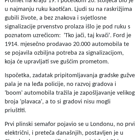
Promet na kraju 19. i početkom 20. stoljeća bio je
u najmanju ruku kaotičan. Ljudi su na raskrižjima
gubili živote, a bez znakova i svjetlosne
signalizacije prvenstvo prolaza išlo je pod ruku s
poznatom uzrečicom: 'Tko jači, taj kvači'. Ford je
1914. mjesečno prodavao 20.000 automobila te
se pojavila ozbiljna potreba za signalizacijom,
koja će upravljati sve gušćim prometom.
Ispočetka, zadatak pripitomljavanja gradske gužve
pala je na leđa policije, no razvoj gradova i
'boom' automobila tražila je zapošljavanje velikog
broja 'plavaca', a to si gradovi nisu mogli
priuštiti.
Prvi plinski semafor pojavio se u Londonu, no prvi
električni, i preteča današnjih, postavljen je u