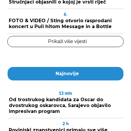
Stručnjaci objasnili o kojoj je vrsti riječ
6.
FOTO & VIDEO / Sting otvorio rasprodani
koncert u Puli hitom Message in a Bottle
Prikaži više vijesti
Najnovije
13
min
Od trostrukog kandidata za Oscar do
dvostrukog oskarovca, Sarajevo objavilo
impresivan program
2
h
Rovinjski znanstvenici primaju sve više