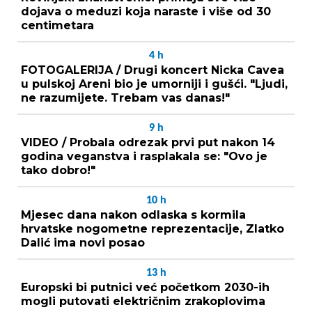
dojava o meduzi koja naraste i više od 30
centimetara
4
h
FOTOGALERIJA / Drugi koncert Nicka Cavea
u pulskoj Areni bio je umorniji i gušći. "Ljudi,
ne razumijete. Trebam vas danas!"
9
h
VIDEO / Probala odrezak prvi put nakon 14
godina veganstva i rasplakala se: "Ovo je
tako dobro!"
10
h
Mjesec dana nakon odlaska s kormila
hrvatske nogometne reprezentacije, Zlatko
Dalić ima novi posao
13
h
Europski bi putnici već početkom 2030-ih
mogli putovati električnim zrakoplovima