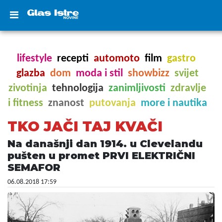
lifestyle
recepti
automoto
film
gastro
glazba
dom
moda i stil
showbizz
svijet
zivotinja
tehnologija
zanimljivosti
zdravlje
i fitness
znanost
putovanja
more i nautika
TKO JAČI TAJ KVAČI
Na današnji dan 1914. u Clevelandu
pušten u promet PRVI ELEKTRIČNI
SEMAFOR
06.08.2018 17:59