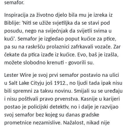
semafor.
Inspiracija za životno djelo bila mu je izreka iz
Biblije: 'Niti se užiže svjetiljka da se stavi pod
posudu, nego na svijećnjak da svijetli svima u
kući'. Semafor je izgledao poput kućice za ptice,
pa su na raskršću prolaznici zafrkavali vozače. Zar
čekate da ptica izađe iz kućice. Evo, baš je izašla,
možete slobodno krenuti - govorili su.
Lester Wire je svoj prvi semafor postavio na ulici
u Salt Lake Cityju još 1912., no ljudi tada ipak nisu
bili spremni za takvu novinu. Smijali su se uređaju
i nisu poštivali pravo prvenstva. Kasnije u karijeri
postao je policijski detektiv, no i dalje je razvijao
svoj semafor bez kojeg su danas gradske
prometnice nezamislive. Nažalost, nikad nije