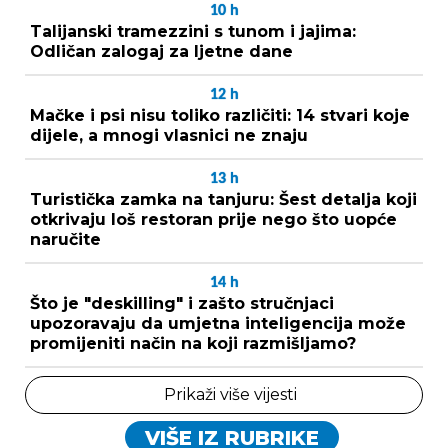
10
h
Talijanski tramezzini s tunom i jajima:
Odličan zalogaj za ljetne dane
12
h
Mačke i psi nisu toliko različiti: 14 stvari koje
dijele, a mnogi vlasnici ne znaju
13
h
Turistička zamka na tanjuru: Šest detalja koji
otkrivaju loš restoran prije nego što uopće
naručite
14
h
Što je "deskilling" i zašto stručnjaci
upozoravaju da umjetna inteligencija može
promijeniti način na koji razmišljamo?
Prikaži više vijesti
VIŠE IZ RUBRIKE