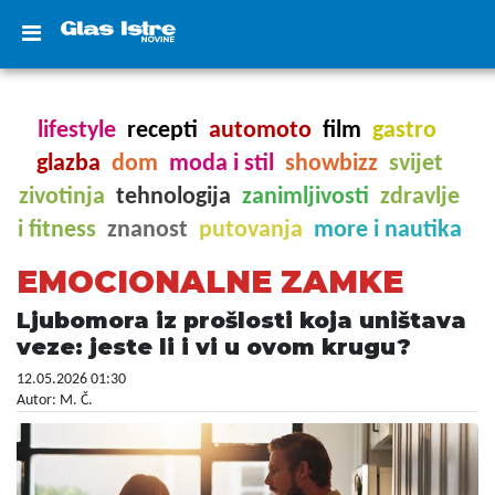
lifestyle
recepti
automoto
film
gastro
glazba
dom
moda i stil
showbizz
svijet
zivotinja
tehnologija
zanimljivosti
zdravlje
i fitness
znanost
putovanja
more i nautika
EMOCIONALNE ZAMKE
Ljubomora iz prošlosti koja uništava
veze: jeste li i vi u ovom krugu?
12.05.2026 01:30
Autor: M. Č.