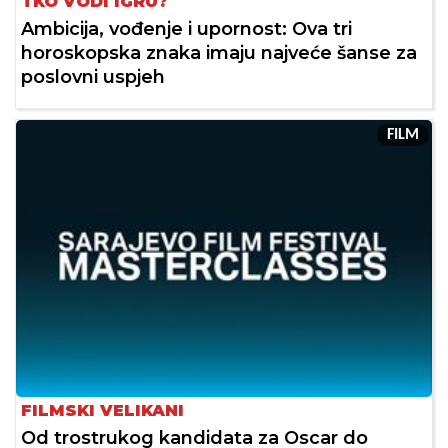
TKO VODI IGRU?
Ambicija, vođenje i upornost: Ova tri
horoskopska znaka imaju najveće šanse za
poslovni uspjeh
FILM
FILMSKI VELIKANI
Od trostrukog kandidata za Oscar do