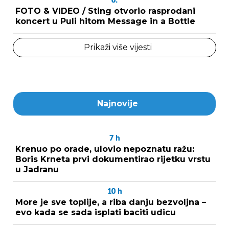
6.
FOTO & VIDEO / Sting otvorio rasprodani
koncert u Puli hitom Message in a Bottle
Prikaži više vijesti
Najnovije
7
h
Krenuo po orade, ulovio nepoznatu ražu:
Boris Krneta prvi dokumentirao rijetku vrstu
u Jadranu
10
h
More je sve toplije, a riba danju bezvoljna –
evo kada se sada isplati baciti udicu