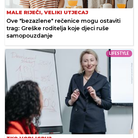
MALE RIJEČI, VELIKI UTJECAJ
Ove "bezazlene" rečenice mogu ostaviti
trag: Greške roditelja koje djeci ruše
samopouzdanje
LIFESTYLE