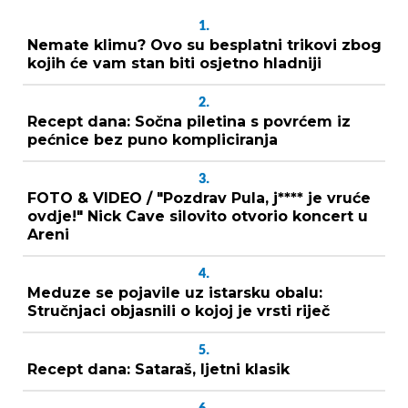
1.
Nemate klimu? Ovo su besplatni trikovi zbog
kojih će vam stan biti osjetno hladniji
2.
Recept dana: Sočna piletina s povrćem iz
pećnice bez puno kompliciranja
3.
FOTO & VIDEO / "Pozdrav Pula, j**** je vruće
ovdje!" Nick Cave silovito otvorio koncert u
Areni
4.
Meduze se pojavile uz istarsku obalu:
Stručnjaci objasnili o kojoj je vrsti riječ
5.
Recept dana: Sataraš, ljetni klasik