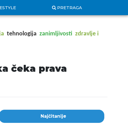
FESTYLE
PRETRAGA
ja
tehnologija
zanimljivosti
zdravlje i
ka čeka prava
Najčitanije