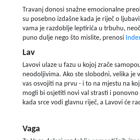
Travanj donosi snažne emocionalne preok
su posebno izdašne kada je riječ o ljubav
vama je razdoblje leptirića u trbuhu, neoč
puno dulje nego što mislite, prenosi
Inde
Lav
Lavovi ulaze u fazu u kojoj zrače samopou
neodoljivima. Ako ste slobodni, velika je
vas osvojiti na prvu - i to na mjestu na 
mogli bi osjetiti novi val strasti i ponovn
kada srce vodi glavnu riječ, a Lavovi će rad
Vaga