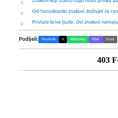
Znakovi koji stalno daju novu priliku 
Ovi horoskopski znakovi doživjet će rom
Privlače krive ljude: Ovi znakovi nemaju
Podijeli:
Facebook
X
WhatsApp
Viber
Email