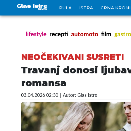
PULA
ISTRA
CRNA KRON
lifestyle
recepti
automoto
film
gastr
NEOČEKIVANI SUSRETI
Travanj donosi ljuba
romansa
03.04.2026 02:30
| Autor: Glas Istre