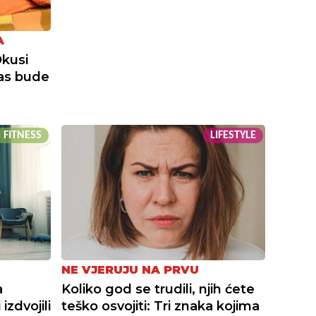
A
Okusi
nas bude
I FITNESS
LIFESTYLE
NE VJERUJU NA PRVU
a
Koliko god se trudili, njih ćete
izdvojili
teško osvojiti: Tri znaka kojima