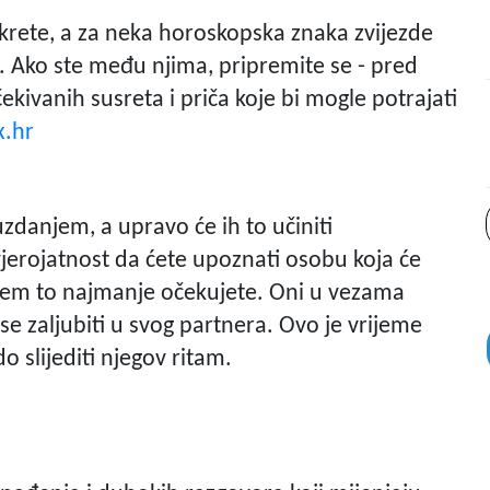
rete, a za neka horoskopska znaka zvijezde
i. Ako ste među njima, pripremite se - pred
ekivanih susreta i priča koje bi mogle potrajati
x.hr
zdanjem, a upravo će ih to učiniti
 vjerojatnost da ćete upoznati osobu koja će
kojem to najmanje očekujete. Oni u vezama
o se zaljubiti u svog partnera. Ovo je vrijeme
o slijediti njegov ritam.