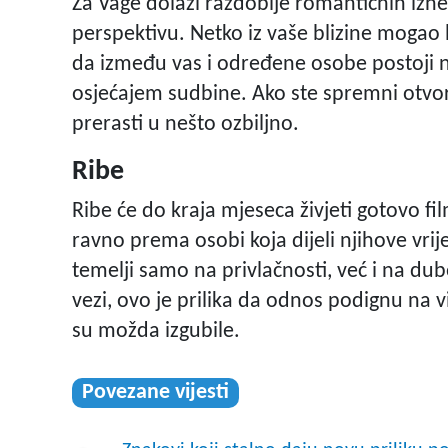
Za Vage dolazi razdoblje romantičnih izne
perspektivu. Netko iz vaše blizine mogao bi
da između vas i određene osobe postoji neš
osjećajem sudbine. Ako ste spremni otvori
prerasti u nešto ozbiljno.
Ribe
Ribe će do kraja mjeseca živjeti gotovo fil
ravno prema osobi koja dijeli njihove vrije
temelji samo na privlačnosti, već i na du
vezi, ovo je prilika da odnos podignu na 
su možda izgubile.
Povezane vijesti