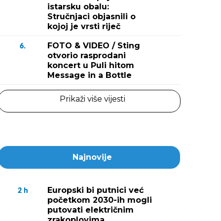
istarsku obalu:
Stručnjaci objasnili o
kojoj je vrsti riječ
FOTO & VIDEO / Sting
6.
otvorio rasprodani
koncert u Puli hitom
Message in a Bottle
Prikaži više vijesti
Najnovije
Europski bi putnici već
2
h
početkom 2030-ih mogli
putovati električnim
zrakoplovima