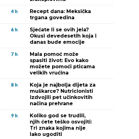
Recept dana: Meksička
4
h
trgana govedina
Sjećate li se ovih jela?
6
h
Okusi devedesetih koja i
danas bude emocije
Mala pomoć može
7
h
spasiti život: Evo kako
možete pomoći pticama
velikih vrućina
Koja je najbolja dijeta za
8
h
muškarce? Nutricionisti
izdvojili pet učinkovitih
načina prehrane
Koliko god se trudili,
9
h
njih ćete teško osvojiti:
Tri znaka kojima nije
lako ugoditi