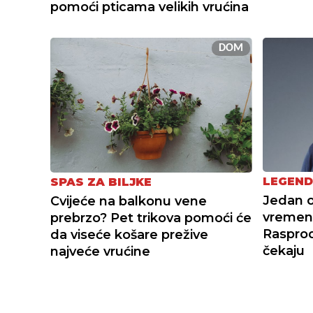
pomoći pticama velikih vrućina
DOM
LEGEND
SPAS ZA BILJKE
Jedan o
Cvijeće na balkonu vene
vremena
prebrzo? Pet trikova pomoći će
Raspro
da viseće košare prežive
čekaju
najveće vrućine