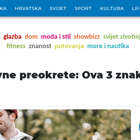
IKA
HRVATSKA
SVIJET
SPORT
KULTURA
LI
o
glazba
dom
moda i stil
showbizz
svijet zivotin
fitness
znanost
putovanja
more i nautika
vne preokrete: Ova 3 zna