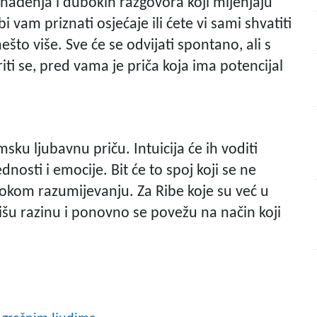
nađenja i dubokih razgovora koji mijenjaju
 vam priznati osjećaje ili ćete vi sami shvatiti
to više. Sve će se odvijati spontano, ali s
ti se, pred vama je priča koja ima potencijal
msku ljubavnu priču. Intuicija će ih voditi
dnosti i emocije. Bit će to spoj koji se ne
bokom razumijevanju. Za Ribe koje su već u
višu razinu i ponovno se povežu na način koji