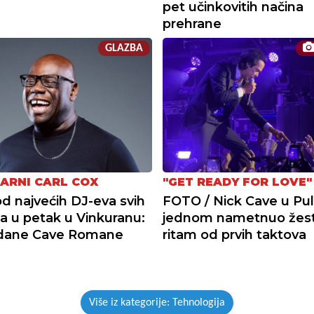
pet učinkovitih načina
prehrane
GLAZBA
ARNI CARL COX
"GET READY FOR LOVE"
d najvećih DJ-eva svih
FOTO / Nick Cave u Puli
 u petak u Vinkuranu:
jednom nametnuo žes
dane Cave Romane
ritam od prvih taktova
Više iz kategorije: Tehnologija