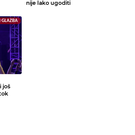
nije lako ugoditi
GLAZBA
 još
tok