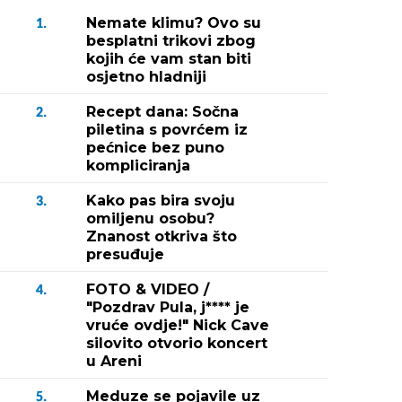
Nemate klimu? Ovo su
1.
besplatni trikovi zbog
kojih će vam stan biti
osjetno hladniji
Recept dana: Sočna
2.
piletina s povrćem iz
pećnice bez puno
kompliciranja
Kako pas bira svoju
3.
omiljenu osobu?
Znanost otkriva što
presuđuje
FOTO & VIDEO /
4.
"Pozdrav Pula, j**** je
vruće ovdje!" Nick Cave
silovito otvorio koncert
u Areni
Meduze se pojavile uz
5.