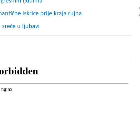
pogrešnim ljudima
antične iskrice prije kraja rujna
 sreće u ljubavi