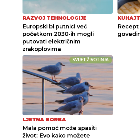
RAZVOJ TEHNOLOGIJE
KUHAJT
Europski bi putnici već
Recept 
početkom 2030-ih mogli
govedi
putovati električnim
zrakoplovima
SVIJET ŽIVOTINJA
LJETNA BORBA
Mala pomoć može spasiti
život: Evo kako možete