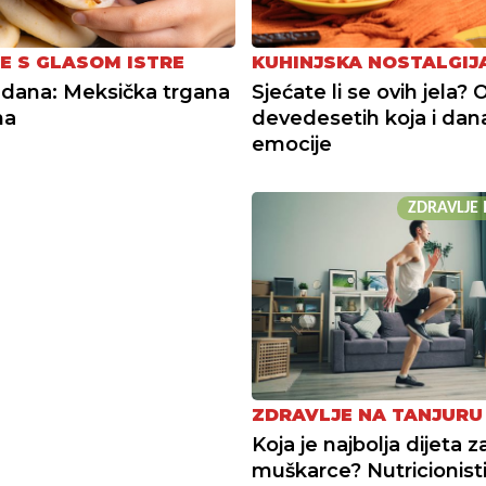
E S GLASOM ISTRE
KUHINJSKA NOSTALGIJ
dana: Meksička trgana
Sjećate li se ovih jela? 
na
devedesetih koja i da
emocije
ZDRAVLJE 
ZDRAVLJE NA TANJURU
Koja je najbolja dijeta z
muškarce? Nutricionisti 