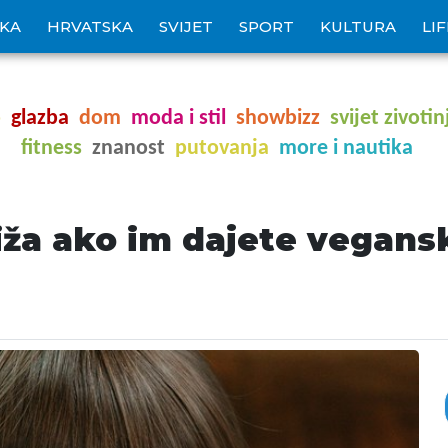
IKA
HRVATSKA
SVIJET
SPORT
KULTURA
LI
o
glazba
dom
moda i stil
showbizz
svijet zivotin
fitness
znanost
putovanja
more i nautika
iža ako im dajete vegansk