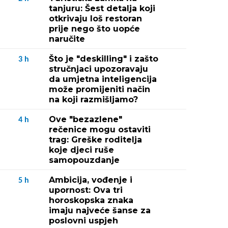
tanjuru: Šest detalja koji
otkrivaju loš restoran
prije nego što uopće
naručite
Što je "deskilling" i zašto
3
h
stručnjaci upozoravaju
da umjetna inteligencija
može promijeniti način
na koji razmišljamo?
Ove "bezazlene"
4
h
rečenice mogu ostaviti
trag: Greške roditelja
koje djeci ruše
samopouzdanje
Ambicija, vođenje i
5
h
upornost: Ova tri
horoskopska znaka
imaju najveće šanse za
poslovni uspjeh