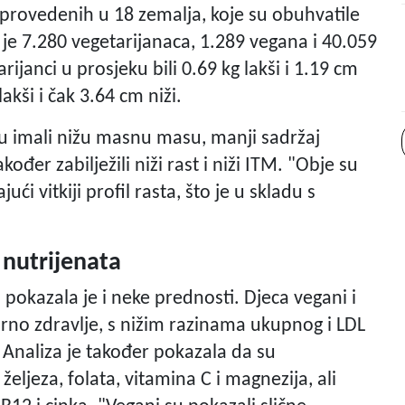
ja provedenih u 18 zemalja, koje su obuhvatile
je 7.280 vegetarijanaca, 1.289 vegana i 40.059
rijanci u prosjeku bili 0.69 kg lakši i 1.19 cm
lakši i čak 3.64 cm niži.
su imali nižu masnu masu, manji sadržaj
ođer zabilježili niži rast i niži ITM. "Obje su
i vitkiji profil rasta, što je u skladu s
 nutrijenata
 pokazala je i neke prednosti. Djeca vegani i
arno zdravlje, s nižim razinama ukupnog i LDL
. Analiza je također pokazala da su
željeza, folata, vitamina C i magnezija, ali