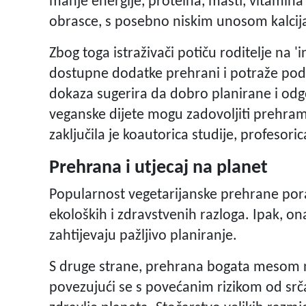
manje energije, proteina, masti, vitamina 
obrasce, s posebno niskim unosom kalcija"
Zbog toga istraživači potiču roditelje na '
dostupne dodatke prehrani i potraže podr
dokaza sugerira da dobro planirane i odg
veganske dijete mogu zadovoljiti prehram
zaključila je koautorica studije, profesori
Prehrana i utjecaj na planet
Popularnost vegetarijanske prehrane poras
ekoloških i zdravstvenih razloga. Ipak, o
zahtijevaju pažljivo planiranje.
S druge strane, prehrana bogata mesom n
povezujući se s povećanim rizikom od srčan