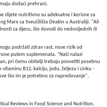
imaju dodaci prehrani.
e dijete nutritivno su adekvatne i korisne za
ng Marx sa Sveučilišta Deakin u Australiji. "Ali
nosti za djecu, što dovodi do nedosljednih ili
ogu podržati zdrav rast, nose rizik od
 unose putem suplemenata. "Naši nalazi
an, pri čemu obitelji trebaju posvetiti posebnu
itaminu B12, kalciju, jodu, željezu i cinku -
 sve što im je potrebno za napredovanje",
itical Reviews in Food Science and Nutrition,