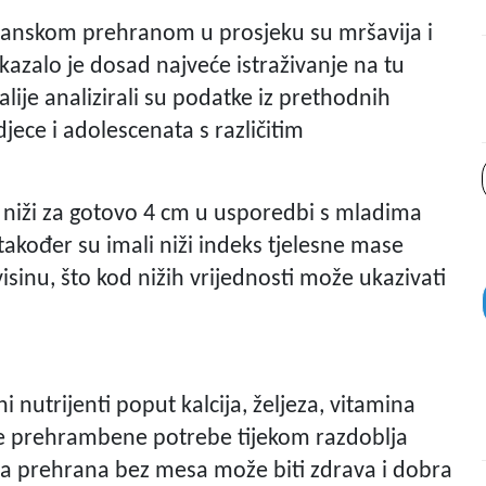
ijanskom prehranom u prosjeku su mršavija i
kazalo je dosad najveće istraživanje na tu
ralije analizirali su podatke iz prethodnih
djece i adolescenata s različitim
i niži za gotovo 4 cm u usporedbi s mladima
 također su imali niži indeks tjelesne mase
sinu, što kod nižih vrijednosti može ukazivati
i nutrijenti poput kalcija, željeza, vitamina
ne prehrambene potrebe tijekom razdoblja
u da prehrana bez mesa može biti zdrava i dobra