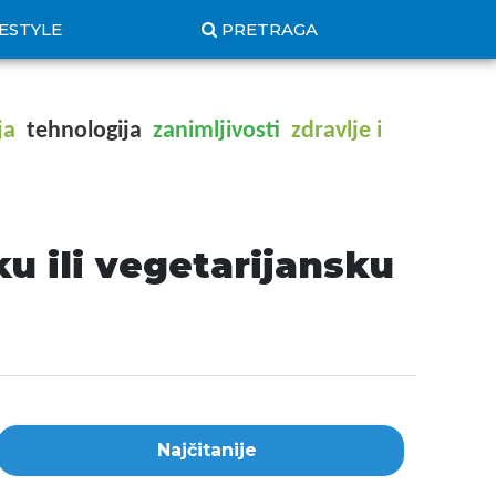
FESTYLE
PRETRAGA
ja
tehnologija
zanimljivosti
zdravlje i
u ili vegetarijansku
Najčitanije