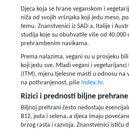
Djeca koja se hrane veganskom i vegetar
niža od svojih vršnjaka koji jedu meso, po
temu. Znanstvenici iz SAD-a, Italije i Aust
studija koje su obuhvatile više od 40.000 
prehrambenim navikama.
Prema nalazima, vegani su u prosjeku bil
koji jedu sve. Mladi vegani i vegetarijanci
(ITM), mjeru tjelesne masti u odnosu na vi
na pothranjenost, piše
Index.hr
.
Rizici i prednosti biljne prehrane
Biljnoj prehrani često nedostaju esencijaln
B12, joda i selena, a djeca imaju poveća
brzog rasta i razvoja. Znanstvenici istič