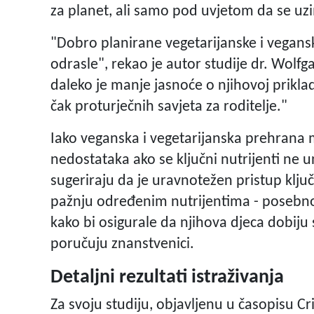
za planet, ali samo pod uvjetom da se uz
"Dobro planirane vegetarijanske i vegansk
odrasle", rekao je autor studije dr. Wolfga
daleko je manje jasnoće o njihovoj priklad
čak proturječnih savjeta za roditelje."
Iako veganska i vegetarijanska prehrana m
nedostataka ako se ključni nutrijenti ne
sugeriraju da je uravnotežen pristup ključ
pažnju određenim nutrijentima - posebno v
kako bi osigurale da njihova djeca dobiju
poručuju znanstvenici.
Detaljni rezultati istraživanja
Za svoju studiju, objavljenu u časopisu Cr