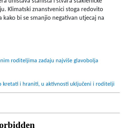
ra uništava staništa i stvara stakleničke
u. Klimatski znanstvenici stoga redovito
 kako bi se smanjio negativan utjecaj na
enim roditeljima zadaju najviše glavobolja
kretati i hraniti, u aktivnosti uključeni i roditelji