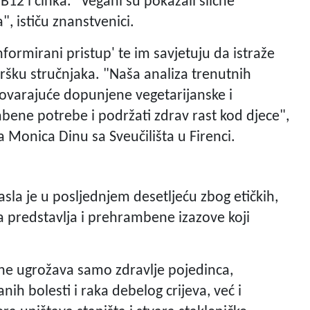
B12 i cinka. "Vegani su pokazali slične
, ističu znanstvenici.
informirani pristup' te im savjetuju da istraže
šku stručnjaka. "Naša analiza trenutnih
ovarajuće dopunjene vegetarijanske i
bene potrebe i podržati zdrav rast kod djece",
ca Monica Dinu sa Sveučilišta u Firenci.
la je u posljednjem desetljeću zbog etičkih,
na predstavlja i prehrambene izazove koji
e ugrožava samo zdravlje pojedinca,
ih bolesti i raka debelog crijeva, već i