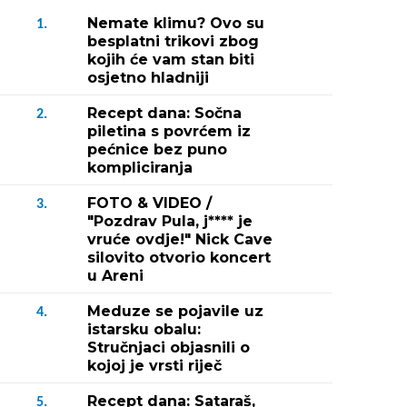
Nemate klimu? Ovo su
1.
besplatni trikovi zbog
kojih će vam stan biti
osjetno hladniji
Recept dana: Sočna
2.
piletina s povrćem iz
pećnice bez puno
kompliciranja
FOTO & VIDEO /
3.
"Pozdrav Pula, j**** je
vruće ovdje!" Nick Cave
silovito otvorio koncert
u Areni
Meduze se pojavile uz
4.
istarsku obalu:
Stručnjaci objasnili o
kojoj je vrsti riječ
Recept dana: Sataraš,
5.