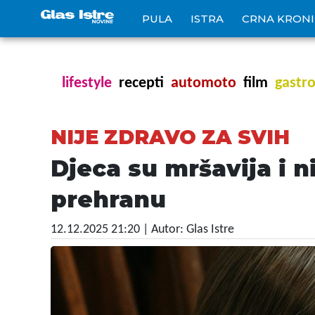
PULA
ISTRA
CRNA KRON
lifestyle
recepti
automoto
film
gastr
NIJE ZDRAVO ZA SVIH
Djeca su mršavija i n
prehranu
12.12.2025 21:20
| Autor: Glas Istre