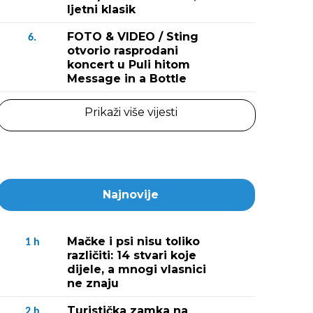
ljetni klasik
FOTO & VIDEO / Sting
6.
otvorio rasprodani
koncert u Puli hitom
Message in a Bottle
Prikaži više vijesti
Najnovije
Mačke i psi nisu toliko
1
h
različiti: 14 stvari koje
dijele, a mnogi vlasnici
ne znaju
Turistička zamka na
2
h