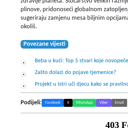
zdravlje planeta. Stočarstvo velikih razmje
plinove, pridonoseći globalnom zatopljenj
sugeriraju zamjenu mesa biljnim opcijama
okoliš.
Povezane vijesti
Beba u kući: Top 5 stvari koje novopeč
Zašto dolazi do pojave tjemenice?
Projekt u Istri uči djecu kako se pravilno 
Podijeli:
Facebook
X
WhatsApp
Viber
Email