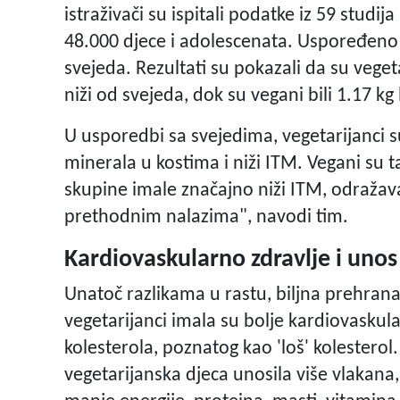
istraživači su ispitali podatke iz 59 studi
48.000 djece i adolescenata. Uspoređeno 
svejeda. Rezultati su pokazali da su vegeta
niži od svejeda, dok su vegani bili 1.17 kg 
U usporedbi sa svejedima, vegetarijanci 
minerala u kostima i niži ITM. Vegani su tak
skupine imale značajno niži ITM, odražavajuć
prethodnim nalazima", navodi tim.
Kardiovaskularno zdravlje i unos
Unatoč razlikama u rastu, biljna prehrana
vegetarijanci imala su bolje kardiovaskul
kolesterola, poznatog kao 'loš' kolesterol
vegetarijanska djeca unosila više vlakana, 