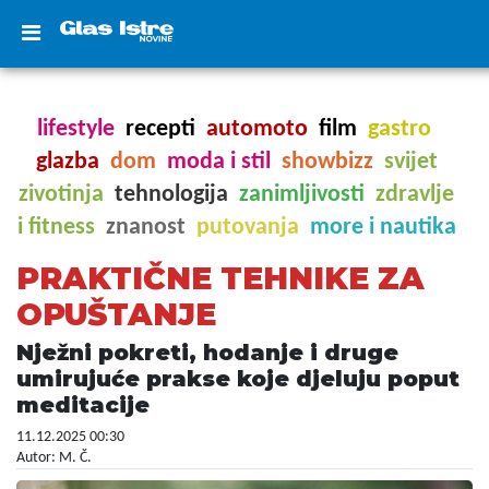
lifestyle
recepti
automoto
film
gastro
glazba
dom
moda i stil
showbizz
svijet
zivotinja
tehnologija
zanimljivosti
zdravlje
i fitness
znanost
putovanja
more i nautika
PRAKTIČNE TEHNIKE ZA
OPUŠTANJE
Nježni pokreti, hodanje i druge
umirujuće prakse koje djeluju poput
meditacije
11.12.2025 00:30
Autor: M. Č.