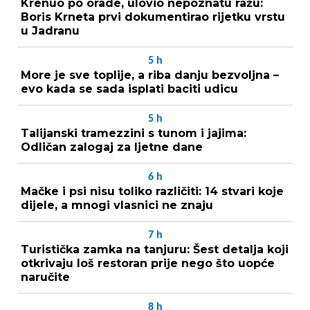
Krenuo po orade, ulovio nepoznatu ražu:
Boris Krneta prvi dokumentirao rijetku vrstu
u Jadranu
5
h
More je sve toplije, a riba danju bezvoljna –
evo kada se sada isplati baciti udicu
5
h
Talijanski tramezzini s tunom i jajima:
Odličan zalogaj za ljetne dane
6
h
Mačke i psi nisu toliko različiti: 14 stvari koje
dijele, a mnogi vlasnici ne znaju
7
h
Turistička zamka na tanjuru: Šest detalja koji
otkrivaju loš restoran prije nego što uopće
naručite
8
h