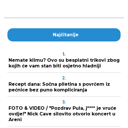
Najčitanije
1.
Nemate klimu? Ovo su besplatni trikovi zbog
kojih će vam stan biti osjetno hladniji
2.
Recept dana: Sočna piletina s povrćem iz
pećnice bez puno kompliciranja
3.
FOTO & VIDEO / "Pozdrav Pula, j**** je vruće
ovdje!" Nick Cave silovito otvorio koncert u
Areni