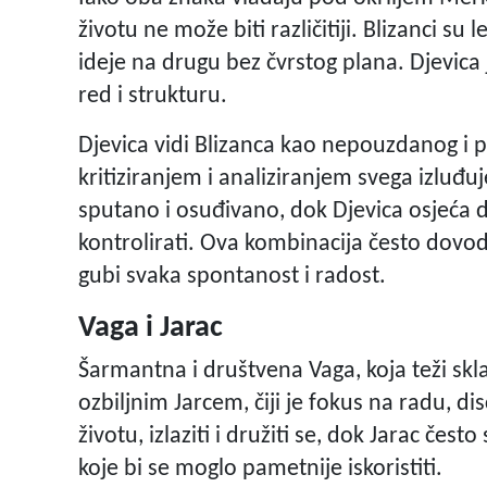
životu ne može biti različitiji. Blizanci su l
ideje na drugu bez čvrstog plana. Djevica 
red i strukturu.
Djevica vidi Blizanca kao nepouzdanog i p
kritiziranjem i analiziranjem svega izluđ
sputano i osuđivano, dok Djevica osjeća 
kontrolirati. Ova kombinacija često dovod
gubi svaka spontanost i radost.
Vaga i Jarac
Šarmantna i društvena Vaga, koja teži skla
ozbiljnim Jarcem, čiji je fokus na radu, disc
životu, izlaziti i družiti se, dok Jarac če
koje bi se moglo pametnije iskoristiti.