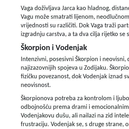
Vaga doživljava Jarca kao hladnog, distan
Vagu može smatrati lijenom, neodlučnom 
vrijednosti su različiti. Dok Vaga traži par
izgradnju carstva, a ta dva cilja rijetko s
Škorpion i Vodenjak
Intenzivni, posesivni Škorpion i neovisni,
najizazovnijih spojeva u Zodijaku. Škorp
fizičku povezanost, dok Vodenjak iznad sv
neovisnost.
Škorpionova potreba za kontrolom i lju
odbojnošću prema drami i emocionalnim 
Vodenjakovu dušu, ali nailazi na zid inte
frustraciju. Vodenjak se, s druge strane, 