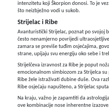
intenzitetu koji Škorpion donosi. To je vez
što neizbježno vodi u sukob.
Strijelac i Ribe
Avanturistički Strijelac, poznat po svojoj 
često nenamjerno povrijedi ultraosjetljive R
zamara se previše tuđim osjećajima, govore
strane, upijaju svu energiju oko sebe i t
Strijelčeva izravnost za Ribe je poput noža
emocionalnom simbiozom za Strijelca su popu
Ribe žele istraživati dubine duše. Ova raz
Ribe osjećaju napušteno, a Strijelac sput
Na kraju, važno je zapamtiti da astrologi
ove kombinacije nose inherentne izazove,