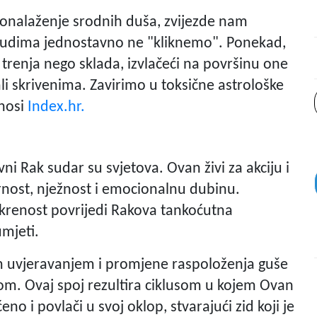
pronalaženje srodnih duša, zvijezde nam
ljudima jednostavno ne "kliknemo". Ponekad,
 trenja nego sklada, izvlačeći na površinu one
li skrivenima. Zavirimo u toksične astrološke
enosi
Index.hr.
vni Rak sudar su svjetova. Ovan živi za akciju i
rnost, nježnost i emocionalnu dubinu.
krenost povrijedi Rakova tankoćutna
mjeti.
im uvjeravanjem i promjene raspoloženja guše
m. Ovaj spoj rezultira ciklusom u kojem Ovan
no i povlači u svoj oklop, stvarajući zid koji je