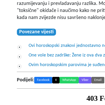
razumijevanju i prevladavanju razlika. 
"toksične" okidače i naučimo kako ne prit
kada nam zvijezde nisu savršeno naklonj
Povezane vijesti
Ovi horoskopski znakovi jednostavno ne
One vole bez zadrške: Žene iz ova dva z
Ovim horoskopskim parovima je suđen
Podijeli:
Facebook
X
WhatsApp
Viber
Email