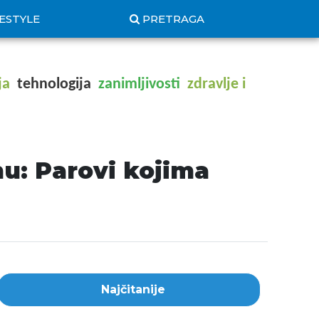
FESTYLE
PRETRAGA
ja
tehnologija
zanimljivosti
zdravlje i
u: Parovi kojima
Najčitanije