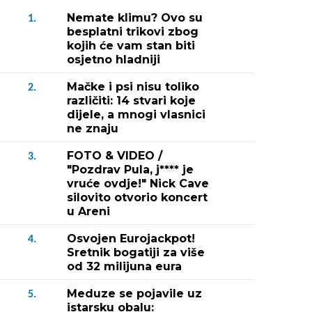
Nemate klimu? Ovo su
1.
besplatni trikovi zbog
kojih će vam stan biti
osjetno hladniji
Mačke i psi nisu toliko
2.
različiti: 14 stvari koje
dijele, a mnogi vlasnici
ne znaju
FOTO & VIDEO /
3.
"Pozdrav Pula, j**** je
vruće ovdje!" Nick Cave
silovito otvorio koncert
u Areni
Osvojen Eurojackpot!
4.
Sretnik bogatiji za više
od 32 milijuna eura
Meduze se pojavile uz
5.
istarsku obalu: