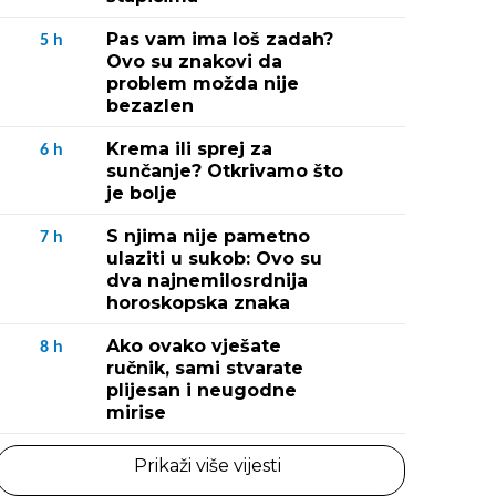
Pas vam ima loš zadah?
5
h
Ovo su znakovi da
problem možda nije
bezazlen
Krema ili sprej za
6
h
sunčanje? Otkrivamo što
je bolje
S njima nije pametno
7
h
ulaziti u sukob: Ovo su
dva najnemilosrdnija
horoskopska znaka
Ako ovako vješate
8
h
ručnik, sami stvarate
plijesan i neugodne
mirise
Prikaži više vijesti