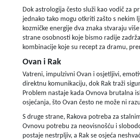
Dok astrologija često služi kao vodič za 
jednako tako mogu otkriti zašto s nekim 
kozmičke energije dva znaka stvaraju više
strane osobnosti koje bismo radije zadrža
kombinacije koje su recept za dramu, pr
Ovan i Rak
Vatreni, impulzivni Ovan i osjetljivi, emoti
direktnu komunikaciju, dok Rak traži sigu
Problem nastaje kada Ovnova brutalna is
osjećanja, što Ovan često ne može ni razu
S druge strane, Rakova potreba za staln
Ovnovu potrebu za neovisnošću i slobodo
postaje nestrpljiv, a Rak se osjeća neshvaće