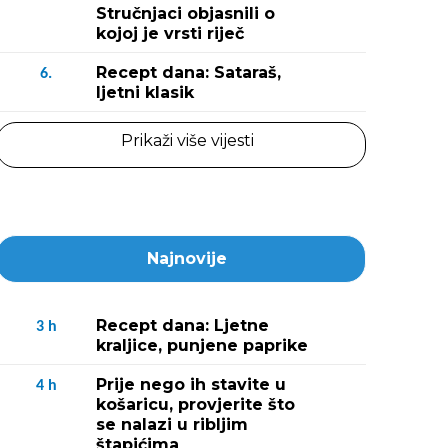
Stručnjaci objasnili o
kojoj je vrsti riječ
Recept dana: Sataraš,
6.
ljetni klasik
Prikaži više vijesti
Najnovije
Recept dana: Ljetne
3
h
kraljice, punjene paprike
Prije nego ih stavite u
4
h
košaricu, provjerite što
se nalazi u ribljim
štapićima