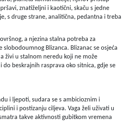
epršavi, znatiželjni i kaotični, skaču s jedne
je, s druge strane, analitična, pedantna i treba
ovršnog, a njezina stalna potreba za
uje slobodoumnog Blizanca. Blizanac se osjeća
da živi u stalnom neredu koji ne može
i do beskrajnih rasprava oko sitnica, gdje se
du i ljepoti, sudara se s ambicioznim i
iplini i postizanju ciljeva. Vaga želi uživati u
sto smatra takve aktivnosti gubitkom vremena