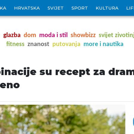
IKA
HRVATSKA
SVIJET
SPORT
KULTURA
LI
o
glazba
dom
moda i stil
showbizz
svijet zivotin
fitness
znanost
putovanja
more i nautika
nacije su recept za dram
đeno