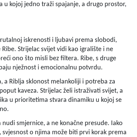
a u kojoj jedno traži spajanje, a drugo prostor,
brutalnoj iskrenosti i ljubavi prema slobodi,
ibe. Strijelac svijet vidi kao igralište i ne
ći ono što misli bez filtera. Ribe, s druge
rebaju nježnost i emocionalnu potvrdu.
, a Riblja sklonost melankoliji i potreba za
t kaveza. Strijelac želi istraživati svijet, a
lika u prioritetima stvara dinamiku u kojoj se
ano.
ja nudi smjernice, a ne konačne presude. Iako
 svjesnost o njima može biti prvi korak prema