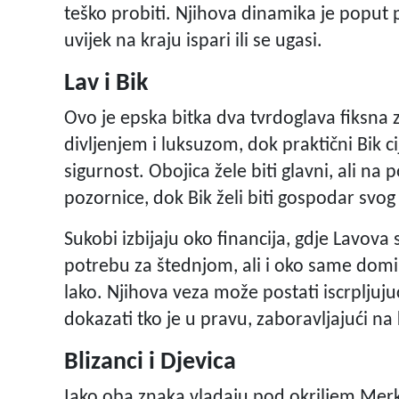
teško probiti. Njihova dinamika je poput 
uvijek na kraju ispari ili se ugasi.
Lav i Bik
Ovo je epska bitka dva tvrdoglava fiksna
divljenjem i luksuzom, dok praktični Bik c
sigurnost. Obojica žele biti glavni, ali na p
pozornice, dok Bik želi biti gospodar svog
Sukobi izbijaju oko financija, gdje Lavova 
potrebu za štednjom, ali i oko same domin
lako. Njihova veza može postati iscrplju
dokazati tko je u pravu, zaboravljajući na
Blizanci i Djevica
Iako oba znaka vladaju pod okriljem Merk