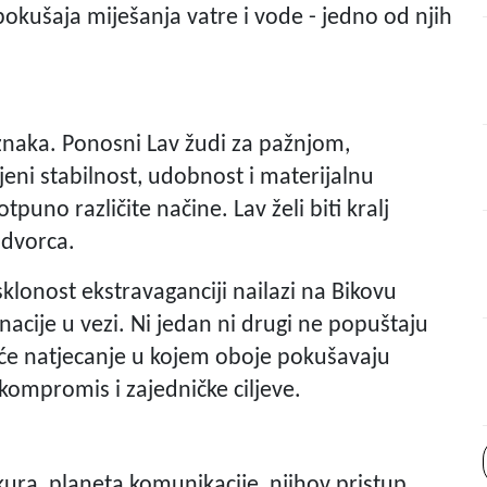
pokušaja miješanja vatre i vode - jedno od njih
 znaka. Ponosni Lav žudi za pažnjom,
ijeni stabilnost, udobnost i materijalnu
otpuno različite načine. Lav želi biti kralj
 dvorca.
sklonost ekstravaganciji nailazi na Bikovu
acije u vezi. Ni jedan ni drugi ne popuštaju
juće natjecanje u kojem oboje pokušavaju
 kompromis i zajedničke ciljeve.
ura, planeta komunikacije, njihov pristup