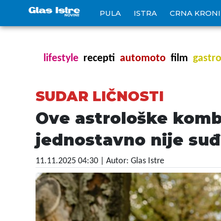
PULA
ISTRA
CRNA KRON
lifestyle
recepti
automoto
film
gastr
SUDAR LIČNOSTI
Ove astrološke kombi
jednostavno nije su
11.11.2025 04:30
| Autor: Glas Istre