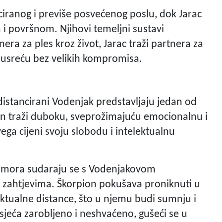
ciranog i previše posvećenog poslu, dok Jarac
i površnom. Njihovi temeljni sustavi
tnera za ples kroz život, Jarac traži partnera za
e susreću bez velikih kompromisa.
 distancirani Vodenjak predstavljaju jedan od
ion traži duboku, sveprožimajuću emocionalnu i
ega cijeni svoju slobodu i intelektualnu
bomora sudaraju se s Vodenjakovom
zahtjevima. Škorpion pokušava proniknuti u
lektualne distance, što u njemu budi sumnju i
osjeća zarobljeno i neshvaćeno, gušeći se u