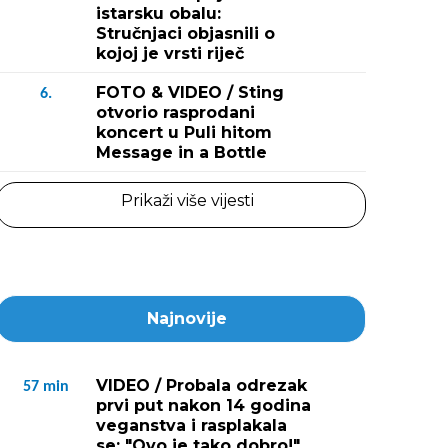
istarsku obalu:
Stručnjaci objasnili o
kojoj je vrsti riječ
FOTO & VIDEO / Sting
6.
otvorio rasprodani
koncert u Puli hitom
Message in a Bottle
Prikaži više vijesti
Najnovije
VIDEO / Probala odrezak
57
min
prvi put nakon 14 godina
veganstva i rasplakala
se: "Ovo je tako dobro!"