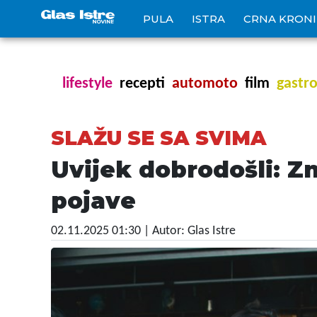
PULA
ISTRA
CRNA KRON
lifestyle
recepti
automoto
film
gastr
SLAŽU SE SA SVIMA
Uvijek dobrodošli: Zn
pojave
02.11.2025 01:30
| Autor: Glas Istre