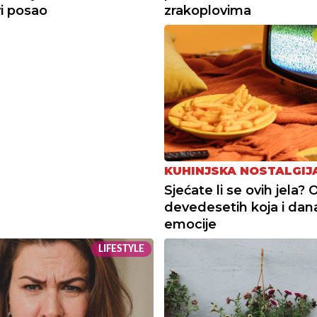
i posao
zrakoplovima
KUHINJSKA NOSTALGIJ
Sjećate li se ovih jela? 
devedesetih koja i da
emocije
LIFESTYLE