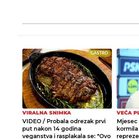
GASTRO
VEĆA P
VIRALNA SNIMKA
Mjesec 
VIDEO / Probala odrezak prvi
kormil
put nakon 14 godina
repreze
veganstva i rasplakala se: "Ovo