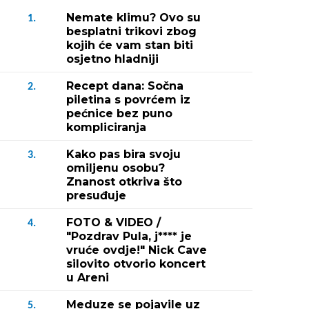
Nemate klimu? Ovo su
1.
besplatni trikovi zbog
kojih će vam stan biti
osjetno hladniji
Recept dana: Sočna
2.
piletina s povrćem iz
pećnice bez puno
kompliciranja
Kako pas bira svoju
3.
omiljenu osobu?
Znanost otkriva što
presuđuje
FOTO & VIDEO /
4.
"Pozdrav Pula, j**** je
vruće ovdje!" Nick Cave
silovito otvorio koncert
u Areni
Meduze se pojavile uz
5.