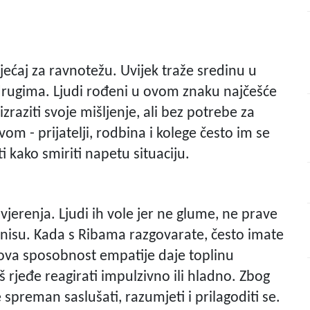
ećaj za ravnotežu. Uvijek traže sredinu u
 drugima. Ljudi rođeni u ovom znaku najčešće
izraziti svoje mišljenje, ali bez potrebe za
vom - prijatelji, rodbina i kolege često im se
 kako smiriti napetu situaciju.
vjerenja. Ljudi ih vole jer ne glume, ne prave
 nisu. Kada s Ribama razgovarate, često imate
ihova sposobnost empatije daje toplinu
još rjeđe reagirati impulzivno ili hladno. Zbog
 spreman saslušati, razumjeti i prilagoditi se.