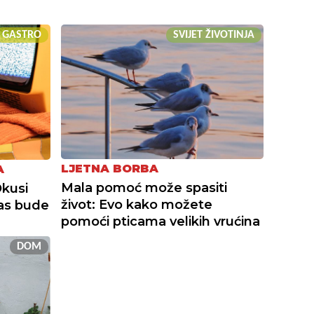
GASTRO
SVIJET ŽIVOTINJA
LJETNA BORBA
A
Mala pomoć može spasiti
Okusi
život: Evo kako možete
nas bude
pomoći pticama velikih vrućina
DOM