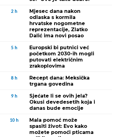
Mjesec dana nakon
2
h
odlaska s kormila
hrvatske nogometne
reprezentacije, Zlatko
Dalić ima novi posao
Europski bi putnici već
5
h
početkom 2030-ih mogli
putovati električnim
zrakoplovima
Recept dana: Meksička
8
h
trgana govedina
Sjećate li se ovih jela?
9
h
Okusi devedesetih koja i
danas bude emocije
Mala pomoć može
10
h
spasiti život: Evo kako
možete pomoći pticama