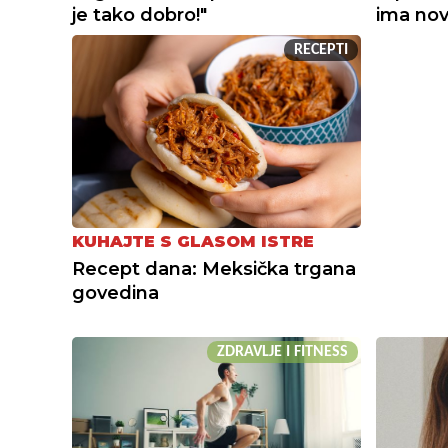
ima nov
je tako dobro!"
RECEPTI
KUHAJTE S GLASOM ISTRE
Recept dana: Meksička trgana
govedina
ZDRAVLJE I FITNESS