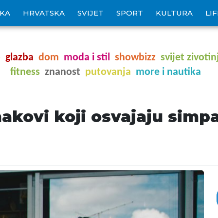
IKA
HRVATSKA
SVIJET
SPORT
KULTURA
LI
o
glazba
dom
moda i stil
showbizz
svijet zivotin
fitness
znanost
putovanja
more i nautika
akovi koji osvajaju simpa