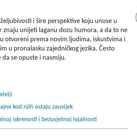
željubivosti i šire perspektive koju unose u
r znaju unijeti laganu dozu humora, a da to ne
i su otvoreni prema novim ljudima, iskustvima i
m u pronalasku zajedničkog jezika. Često
 da se opuste i nasmiju.
atelji
ajne kod njih ostaju zauvijek
oj iskrenosti i bezuvjetnoj lojalnosti