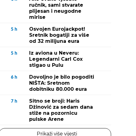
ručnik, sami stvarate
plijesan i neugodne
mirise
Osvojen Eurojackpot!
5
h
Sretnik bogatiji za više
od 32 milijuna eura
Iz aviona u Neveru:
5
h
Legendarni Carl Cox
stigao u Pulu
Dovoljno je bilo pogoditi
6
h
NIŠTA: Sretnom
dobitniku 80.000 eura
Sitno se broji: Haris
7
h
Džinović za sedam dana
stiže na pozornicu
pulske Arene
Prikaži više vijesti