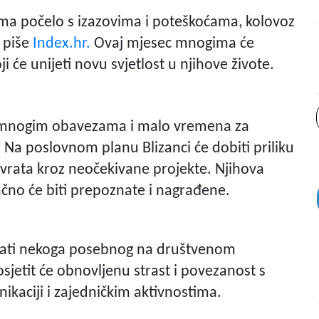
ima počelo s izazovima i poteškoćama, kolovoz
 piše
Index.hr.
Ovaj mjesec mnogima će
ji će unijeti novu svjetlost u njihove živote.
, s mnogim obavezama i malo vremena za
. Na poslovnom planu Blizanci će dobiti priliku
a vrata kroz neočekivane projekte. Njihova
ačno će biti prepoznate i nagrađene.
oznati nekoga posebnog na društvenom
osjetit će obnovljenu strast i povezanost s
ikaciji i zajedničkim aktivnostima.