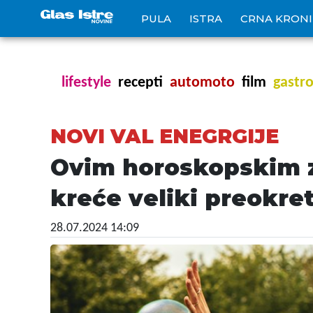
PULA
ISTRA
CRNA KRON
lifestyle
recepti
automoto
film
gastr
NOVI VAL ENEGRGIJE
Ovim horoskopskim zn
kreće veliki preokre
28.07.2024 14:09