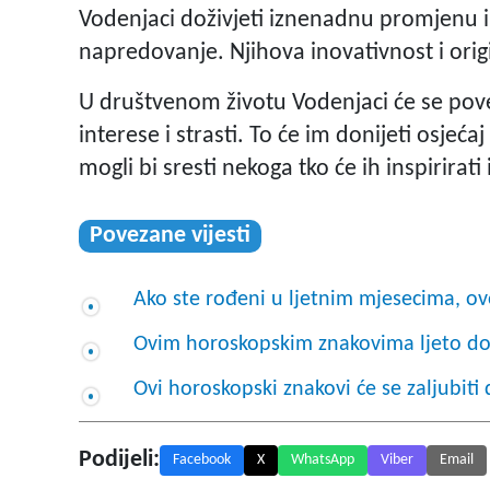
Vodenjaci doživjeti iznenadnu promjenu ili
napredovanje. Njihova inovativnost i origi
U društvenom životu Vodenjaci će se povez
interese i strasti. To će im donijeti osjeć
mogli bi sresti nekoga tko će ih inspirirati
Povezane vijesti
Ako ste rođeni u ljetnim mjesecima, o
Ovim horoskopskim znakovima ljeto d
Ovi horoskopski znakovi će se zaljubiti 
Podijeli:
Facebook
X
WhatsApp
Viber
Email