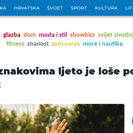
IKA
HRVATSKA
SVIJET
SPORT
KULTURA
LI
o
glazba
dom
moda i stil
showbizz
svijet zivotin
fitness
znanost
putovanja
more i nautika
akovima ljeto je loše po
t