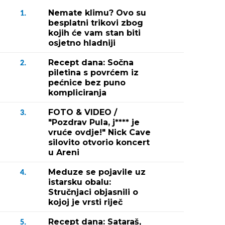
Nemate klimu? Ovo su
1.
besplatni trikovi zbog
kojih će vam stan biti
osjetno hladniji
Recept dana: Sočna
2.
piletina s povrćem iz
pećnice bez puno
kompliciranja
FOTO & VIDEO /
3.
"Pozdrav Pula, j**** je
vruće ovdje!" Nick Cave
silovito otvorio koncert
u Areni
Meduze se pojavile uz
4.
istarsku obalu:
Stručnjaci objasnili o
kojoj je vrsti riječ
Recept dana: Sataraš,
5.