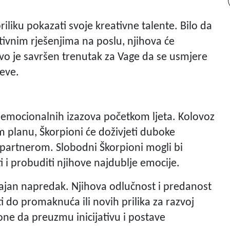
iliku pokazati svoje kreativne talente. Bilo da
tivnim rješenjima na poslu, njihova će
 Ovo je savršen trenutak za Vage da se usmjere
jeve.
 i emocionalnih izazova početkom ljeta. Kolovoz
 planu, Škorpioni će doživjeti duboke
 partnerom. Slobodni Škorpioni mogli bi
 i probuditi njihove najdublje emocije.
čajan napredak. Njihova odlučnost i predanost
i do promaknuća ili novih prilika za razvoj
one da preuzmu inicijativu i postave