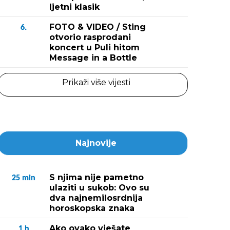
ljetni klasik
FOTO & VIDEO / Sting
6.
otvorio rasprodani
koncert u Puli hitom
Message in a Bottle
Prikaži više vijesti
Najnovije
S njima nije pametno
25
min
ulaziti u sukob: Ovo su
dva najnemilosrdnija
horoskopska znaka
Ako ovako vješate
1
h