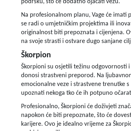
podršku, što će dodatno ojačati vezu.
Na profesionalnom planu, Vage će imati pr
se radi o umjetničkim projektima ili inova
originalnost biti prepoznata i cijenjena.
na svoje strasti i ostvare dugo sanjane cil
Škorpion
Škorpioni su osjetili težinu odgovornosti
donosi strastveni preporod. Na ljubavnom
emocionalne veze i strastvene trenutke s
upoznati nekoga tko će ih potpuno očarati
Profesionalno, Škorpioni će doživjeti zna
napokon će biti prepoznate, što će dovest
karijere. Ovo je idealno vrijeme za Škorpi