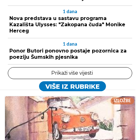
1
dana
Nova predstava u sastavu programa
Kazališta Ulysses: "Zakopana čuda" Monike
Herceg
1
dana
Ponor Butori ponovno postaje pozornica za
poeziju Šumskih pjesnika
Prikaži više vijesti
VIŠE IZ RUBRIKE
IZLOŽBE