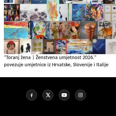
"Toranj žena | Ženstvena umjetnost 2026."
povezuje umjetnice iz Hrvatske, Slovenije i Italije