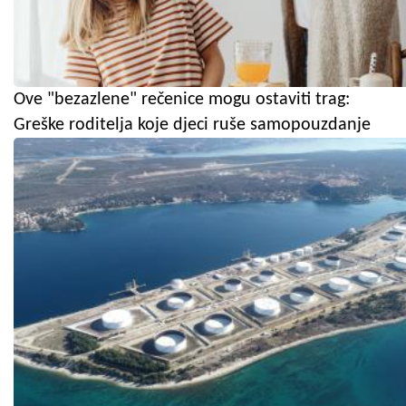
Ove "bezazlene" rečenice mogu ostaviti trag:
Greške roditelja koje djeci ruše samopouzdanje