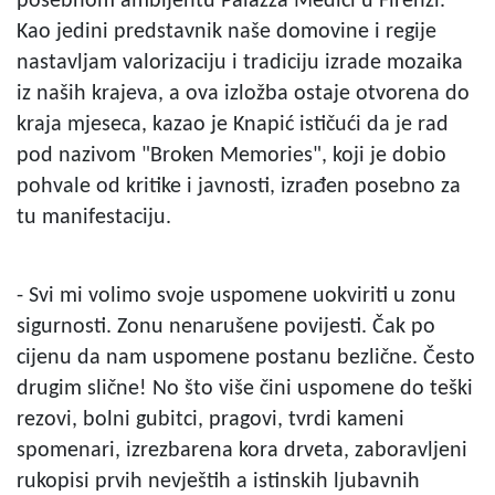
posebnom ambijentu Palazza Medici u Firenzi.
Kao jedini predstavnik naše domovine i regije
nastavljam valorizaciju i tradiciju izrade mozaika
iz naših krajeva, a ova izložba ostaje otvorena do
kraja mjeseca, kazao je Knapić ističući da je rad
pod nazivom "Broken Memories", koji je dobio
pohvale od kritike i javnosti, izrađen posebno za
tu manifestaciju.
- Svi mi volimo svoje uspomene uokviriti u zonu
sigurnosti. Zonu nenarušene povijesti. Čak po
cijenu da nam uspomene postanu bezlične. Često
drugim slične! No što više čini uspomene do teški
rezovi, bolni gubitci, pragovi, tvrdi kameni
spomenari, izrezbarena kora drveta, zaboravljeni
rukopisi prvih nevještih a istinskih ljubavnih