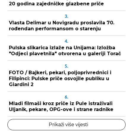
20 godina zajedničke glazbene priče
3.
Vlasta Delimar u Novigradu proslavila 70.
rođendan performansom o starenju
4.
Pulska slikarica izlaže na Unijama: Izložba
"Odjeci plavetnila" otvorena u galeriji Torač
5.
FOTO / Bajkeri, pekari, poljoprivrednici i
Filipinci: Pulske priče osvojile publiku u
Giardini 2
6.
Mladi filmaši kroz priče iz Pule istraživali
Uljanik, pekare, OPG-ove i strane radnike
Prikaži više vijesti