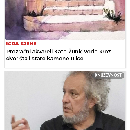
IGRA SJENE
Prozračni akvareli Kate Žunić vode kroz
dvorišta i stare kamene ulice
KNJIŽEVNOST