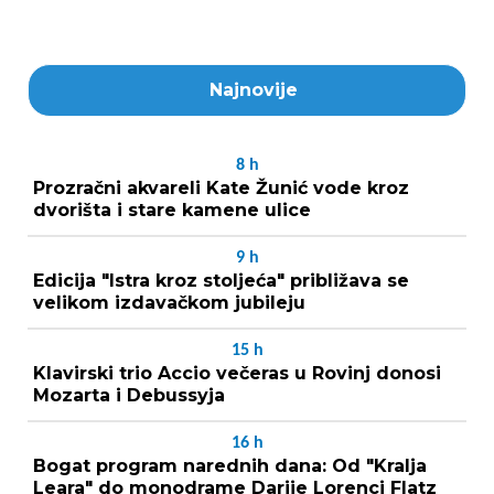
Najnovije
8
h
Prozračni akvareli Kate Žunić vode kroz
dvorišta i stare kamene ulice
9
h
Edicija "Istra kroz stoljeća" približava se
velikom izdavačkom jubileju
15
h
Klavirski trio Accio večeras u Rovinj donosi
Mozarta i Debussyja
16
h
Bogat program narednih dana: Od "Kralja
Leara" do monodrame Darije Lorenci Flatz