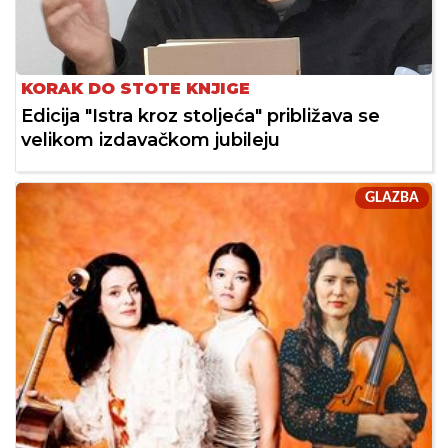
KORAK DO STOTE KNJIGE
Edicija "Istra kroz stoljeća" približava se
velikom izdavačkom jubileju
GLAZBA