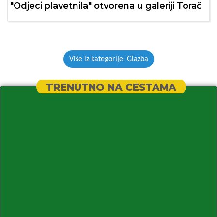
"Odjeci plavetnila" otvorena u galeriji Torač
Više iz kategorije: Glazba
TRENUTNO NA CESTAMA