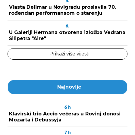
5.
Vlasta Delimar u Novigradu proslavila 70.
rođendan performansom o starenju
6.
U Galeriji Hermana otvorena izložba Vedrana
Šilipetra "Aire"
Prikaži više vijesti
Najnovije
6
h
Klavirski trio Accio večeras u Rovinj donosi
Mozarta i Debussyja
7
h