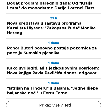
Bogat program narednih dana: Od "Kralja
Leara" do monodrame Darije Lorenci Flatz
23
h
Nova predstava u sastavu programa
Kazališta Ulysses: "Zakopana čuda" Monike
Herceg
1
dana
Ponor Butori ponovno postaje pozornica za
poeziju Šumskih pjesnika
1
dana
Kako uvrijediti, ali s jezikoslovnim pokrićem:
Nova knjiga Pavla Pavličića donosi odgovor
1
dana
"Istrijan na Tinderu" u Balama, "Jedne lijepe
baljanske noći" u Fortu Forno
Prikaži više vijesti