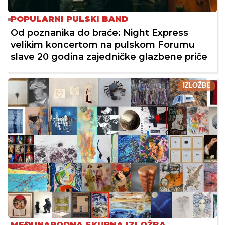
POPULARNI PULSKI BAND
Od poznanika do braće: Night Express
velikim koncertom na pulskom Forumu
slave 20 godina zajedničke glazbene priče
IZLOŽBE
MEĐUNARODNA SKUPNA IZLOŽBA