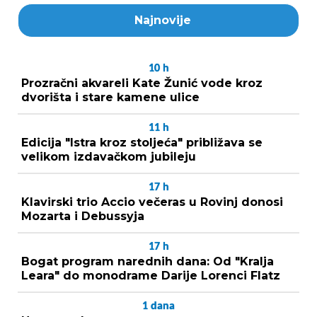
Najnovije
10
h
Prozračni akvareli Kate Žunić vode kroz
dvorišta i stare kamene ulice
11
h
Edicija "Istra kroz stoljeća" približava se
velikom izdavačkom jubileju
17
h
Klavirski trio Accio večeras u Rovinj donosi
Mozarta i Debussyja
17
h
Bogat program narednih dana: Od "Kralja
Leara" do monodrame Darije Lorenci Flatz
1
dana