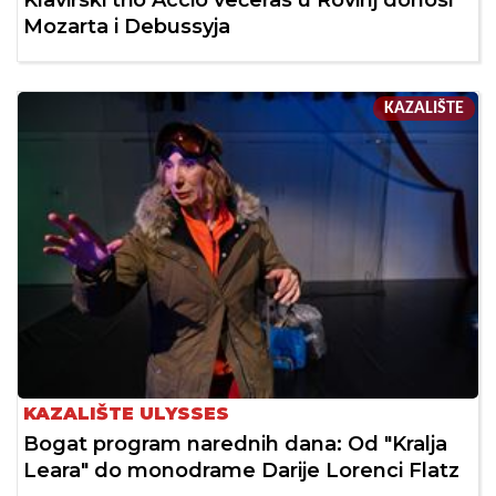
Klavirski trio Accio večeras u Rovinj donosi
Mozarta i Debussyja
KAZALIŠTE
KAZALIŠTE ULYSSES
Bogat program narednih dana: Od "Kralja
Leara" do monodrame Darije Lorenci Flatz