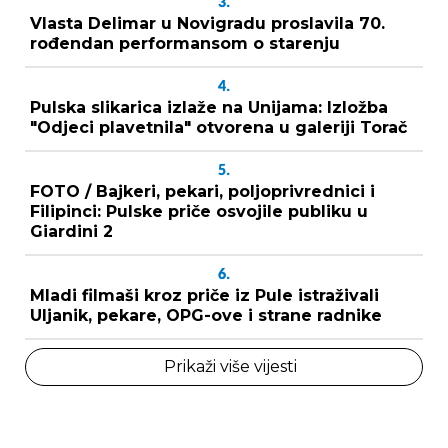
3.
Vlasta Delimar u Novigradu proslavila 70.
rođendan performansom o starenju
4.
Pulska slikarica izlaže na Unijama: Izložba
"Odjeci plavetnila" otvorena u galeriji Torač
5.
FOTO / Bajkeri, pekari, poljoprivrednici i
Filipinci: Pulske priče osvojile publiku u
Giardini 2
6.
Mladi filmaši kroz priče iz Pule istraživali
Uljanik, pekare, OPG-ove i strane radnike
Prikaži više vijesti