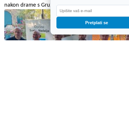
nakon drame s Gruzijom
Pretplati se
Ovo je Malvazija koju su vinari proglasili
najboljom od Pule do Kastva