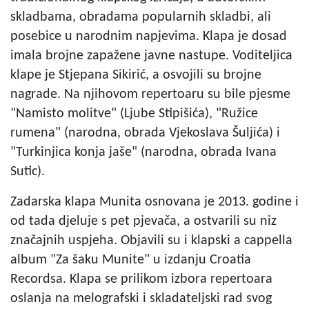
skladbama, obradama popularnih skladbi, ali
posebice u narodnim napjevima. Klapa je dosad
imala brojne zapažene javne nastupe. Voditeljica
klape je Stjepana Sikirić, a osvojili su brojne
nagrade. Na njihovom repertoaru su bile pjesme
"Namisto molitve" (Ljube Stipišića), "Ružice
rumena" (narodna, obrada Vjekoslava Šuljića) i
"Turkinjica konja jaše" (narodna, obrada Ivana
Sutic).
Zadarska klapa Munita osnovana je 2013. godine i
od tada djeluje s pet pjevača, a ostvarili su niz
značajnih uspjeha. Objavili su i klapski a cappella
album "Za šaku Munite" u izdanju Croatia
Recordsa. Klapa se prilikom izbora repertoara
oslanja na melografski i skladateljski rad svog