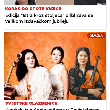
KORAK DO STOTE KNJIGE
Edicija "Istra kroz stoljeća" približava se
velikom izdavačkom jubileju
GLAZBA
SVJETSKE GLAZBENICE