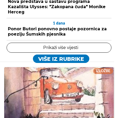
Nova predstava u sastavu programa
Kazališta Ulysses: "Zakopana čuda" Monike
Herceg
1
dana
Ponor Butori ponovno postaje pozornica za
poeziju Šumskih pjesnika
Prikaži više vijesti
VIŠE IZ RUBRIKE
IZLOŽBE