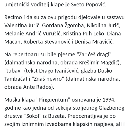
umjetnički voditelj klape je Sveto Popović.
Recimo i da su za ovu prigodu djelovale u sastavu
Valentina Jurič, Gordana Žgomba, Nikolina Jurič,
Melanie Andrić Vurušić, Kristina Puh Leko, Diana
Macan, Roberta Stevanović i Denisa Mravičić.
Na repertoaru su bile pjesme "Zar ćeš dragi"
(dalmatinska narodna, obrada Krešimir Magdić),
"Jubav" (tekst Drago Ivanišević, glazba Duško
Tambača) i "Znaš neviro" (dalmatinska narodna,
obrada Ante Rados).
Muška klapa "Pinguentum" osnovana je 1994.
godine kao jedna od sekcija stoljetnog Glazbenog
društva "Sokol" iz Buzeta. Prepoznatljiva je po
svojim iznimnim izvedbama klapskih napjeva, ali i