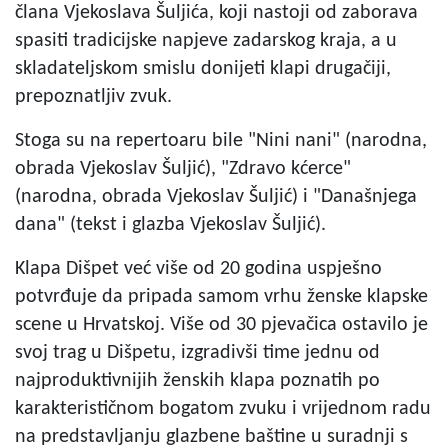
člana Vjekoslava Šuljića, koji nastoji od zaborava
spasiti tradicijske napjeve zadarskog kraja, a u
skladateljskom smislu donijeti klapi drugačiji,
prepoznatljiv zvuk.
Stoga su na repertoaru bile "Nini nani" (narodna,
obrada Vjekoslav Šuljić), "Zdravo kćerce"
(narodna, obrada Vjekoslav Šuljić) i "Današnjega
dana" (tekst i glazba Vjekoslav Šuljić).
Klapa Dišpet već više od 20 godina uspješno
potvrđuje da pripada samom vrhu ženske klapske
scene u Hrvatskoj. Više od 30 pjevačica ostavilo je
svoj trag u Dišpetu, izgradivši time jednu od
najproduktivnijih ženskih klapa poznatih po
karakterističnom bogatom zvuku i vrijednom radu
na predstavljanju glazbene baštine u suradnji s