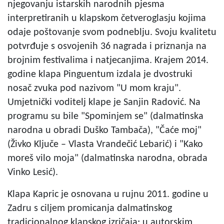
njegovanju istarskih narodnih pjesma
interpretiranih u klapskom četveroglasju kojima
odaje poštovanje svom podneblju. Svoju kvalitetu
potvrđuje s osvojenih 36 nagrada i priznanja na
brojnim festivalima i natjecanjima. Krajem 2014.
godine klapa Pinguentum izdala je dvostruki
nosač zvuka pod nazivom "U mom kraju".
Umjetnički voditelj klape je Sanjin Radović. Na
programu su bile "Spominjem se" (dalmatinska
narodna u obradi Duško Tambača), "Čaće moj"
(Živko Ključe – Vlasta Vrandečić Lebarić) i "Kako
moreš vilo moja" (dalmatinska narodna, obrada
Vinko Lesić).
Klapa Kapric je osnovana u rujnu 2011. godine u
Zadru s ciljem promicanja dalmatinskog
tradicionalnog klapskog izričaja; u autorskim