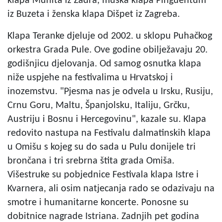
klapa Munita iz Zadra, muška klapa Pinguentum
iz Buzeta i ženska klapa Dišpet iz Zagreba.
Klapa Teranke djeluje od 2002. u sklopu Puhačkog
orkestra Grada Pule. Ove godine obilježavaju 20.
godišnjicu djelovanja. Od samog osnutka klapa
niže uspjehe na festivalima u Hrvatskoj i
inozemstvu. "Pjesma nas je odvela u Irsku, Rusiju,
Crnu Goru, Maltu, Španjolsku, Italiju, Grčku,
Austriju i Bosnu i Hercegovinu", kazale su. Klapa
redovito nastupa na Festivalu dalmatinskih klapa
u Omišu s kojeg su do sada u Pulu donijele tri
brončana i tri srebrna štita grada Omiša.
Višestruke su pobjednice Festivala klapa Istre i
Kvarnera, ali osim natjecanja rado se odazivaju na
smotre i humanitarne koncerte. Ponosne su
dobitnice nagrade Istriana. Zadnjih pet godina