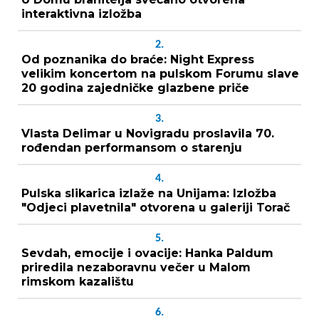
interaktivna izložba
2.
Od poznanika do braće: Night Express
velikim koncertom na pulskom Forumu slave
20 godina zajedničke glazbene priče
3.
Vlasta Delimar u Novigradu proslavila 70.
rođendan performansom o starenju
4.
Pulska slikarica izlaže na Unijama: Izložba
"Odjeci plavetnila" otvorena u galeriji Torač
5.
Sevdah, emocije i ovacije: Hanka Paldum
priredila nezaboravnu večer u Malom
rimskom kazalištu
6.