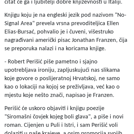
čitat će ga i ljubitelji dobre književnosti u Italiji.
Knjigu koju je na engleski jezik pod nazivom "No-
Signal Area" prevela vrsna prevoditeljica Ellen
Elias-Bursać, pohvalio je i čuveni, višestruko
nagrađivani američki pisac Jonathan Franzen, čija
se preporuka nalazi i na koricama knjige.
- Robert Perišić piše pametno i sjajno
upotrebljava ironiju, zapljuskujući nas slikama
koje govore o poslijeratnoj Hrvatskoj, ne samo
kao o lokaciji na kojoj se preživljava, već kao o
mjestu koje nešto znači, napisao je Franzen.
Perišić će uskoro objaviti i knjigu poezije
"Siromašni čovjek kojeg boli glava", a piše i novi
roman. Cijenjen u Puli i Istri, i sam Perišić voli
dolaziti u naše krajeve, a osim promocija svojih