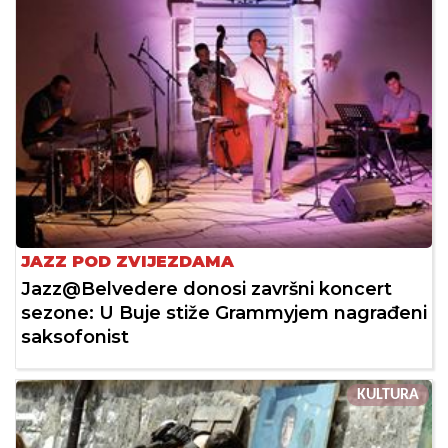
JAZZ POD ZVIJEZDAMA
Jazz@Belvedere donosi završni koncert
sezone: U Buje stiže Grammyjem nagrađeni
saksofonist
KULTURA