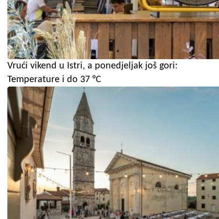
Vrući vikend u Istri, a ponedjeljak još gori:
Temperature i do 37 °C