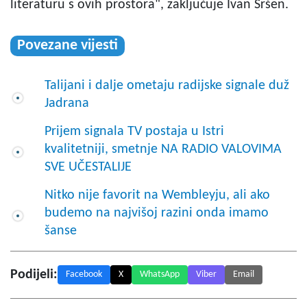
literaturu s ovih prostora", zaključuje Ivan Sršen.
Povezane vijesti
Talijani i dalje ometaju radijske signale duž
Jadrana
Prijem signala TV postaja u Istri
kvalitetniji, smetnje NA RADIO VALOVIMA
SVE UČESTALIJE
Nitko nije favorit na Wembleyju, ali ako
budemo na najvišoj razini onda imamo
šanse
Podijeli:
Facebook
X
WhatsApp
Viber
Email