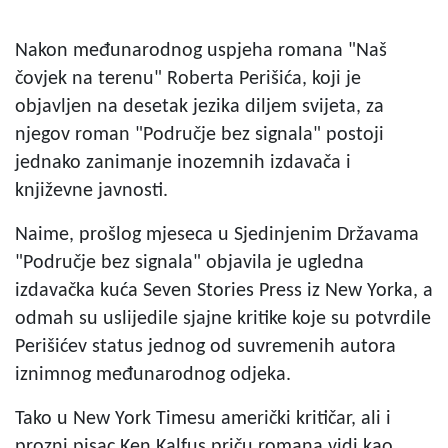
Nakon međunarodnog uspjeha romana "Naš
čovjek na terenu" Roberta Perišića, koji je
objavljen na desetak jezika diljem svijeta, za
njegov roman "Područje bez signala" postoji
jednako zanimanje inozemnih izdavača i
književne javnosti.
Naime, prošlog mjeseca u Sjedinjenim Državama
"Područje bez signala" objavila je ugledna
izdavačka kuća Seven Stories Press iz New Yorka, a
odmah su uslijedile sjajne kritike koje su potvrdile
Perišićev status jednog od suvremenih autora
iznimnog međunarodnog odjeka.
Tako u New York Timesu američki kritičar, ali i
prozni pisac Ken Kalfus priču romana vidi kao