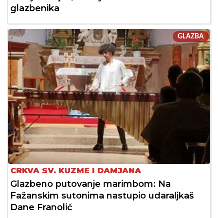
glazbenika
GLAZBA
CRKVA SV. KUZME I DAMJANA
Glazbeno putovanje marimbom: Na
Fažanskim sutonima nastupio udaraljkaš
Dane Franolić