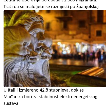
Ceuta se oporavlja od upada 72.000 migranata:
Traži da se maloljetnike razmjesti po Španjolskoj
U Italiji izmjereno 42,8 stupnjeva, dok se
Mađarska bori za stabilnost elektroenergetskog
sustava