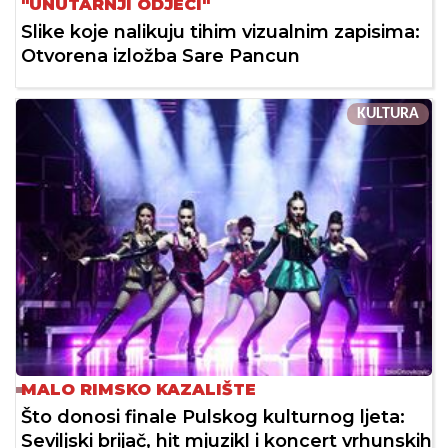
"UNUTARNJI ODJECI"
Slike koje nalikuju tihim vizualnim zapisima:
Otvorena izložba Sare Pancun
KULTURA
MALO RIMSKO KAZALIŠTE
Što donosi finale Pulskog kulturnog ljeta:
Seviljski brijač, hit mjuzikl i koncert vrhunskih