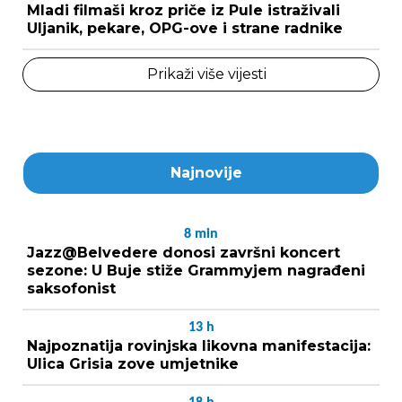
Mladi filmaši kroz priče iz Pule istraživali
Uljanik, pekare, OPG-ove i strane radnike
Prikaži više vijesti
Najnovije
8
min
Jazz@Belvedere donosi završni koncert
sezone: U Buje stiže Grammyjem nagrađeni
saksofonist
13
h
Najpoznatija rovinjska likovna manifestacija:
Ulica Grisia zove umjetnike