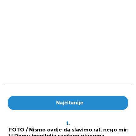
Najčitanije
1.
FOTO / Nismo ovdje da slavimo rat, nego mir:
U Domu branitelja svečano otvorena