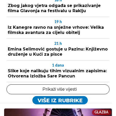
18
h
Zbog jakog vjetra odgađa se prikazivanje
filma Glavonja na festivalu u Raklju
19
h
Iz Kanegre ravno na snježne vrhove: Velika
filmska avantura za cijelu obitelj
21
h
Emina Selimović gostuje u Pazinu: Književno
druženje u Kući za pisce
1
dana
Slike koje nalikuju tihim vizualnim zapisima:
Otvorena izložba Sare Pancun
Prikaži više vijesti
VIŠE IZ RUBRIKE
GLAZBA