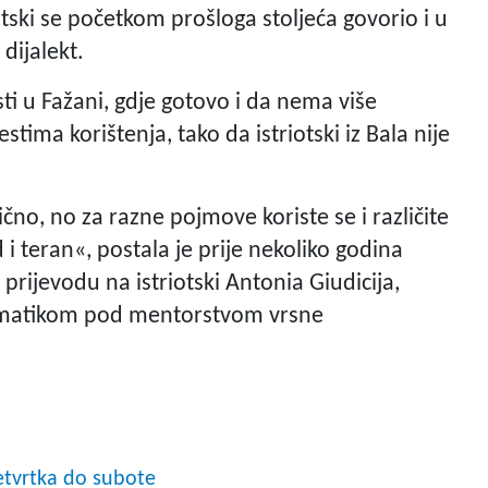
otski se početkom prošloga stoljeća govorio i u
 dijalekt.
sti u Fažani, gdje gotovo i da nema više
estima korištenja, tako da istriotski iz Bala nije
lično, no za razne pojmove koriste se i različite
d i teran«, postala je prije nekoliko godina
rijevodu na istriotski Antonia Giudicija,
lematikom pod mentorstvom vrsne
četvrtka do subote