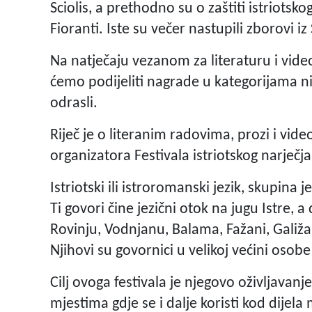
Sciolis, a prethodno su o zaštiti istriots
Fioranti. Iste su večer nastupili zborovi i
Na natječaju vezanom za literaturu i vide
ćemo podijeliti nagrade u kategorijama niž
odrasli.
Riječ je o literanim radovima, prozi i vi
organizatora Festivala istriotskog narječj
Istriotski ili istroromanski jezik, skupin
Ti govori čine jezični otok na jugu Istre, 
Rovinju, Vodnjanu, Balama, Fažani, Galižani 
Njihovi su govornici u velikoj većini osobe
Cilj ovoga festivala je njegovo oživljavanje
mjestima gdje se i dalje koristi kod dijela