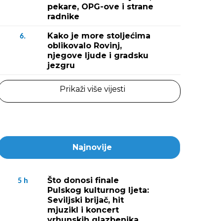
(Snimio Zoran Olja
pekare, OPG-ove i strane
radnike
Kako je more stoljećima
6.
oblikovalo Rovinj,
njegove ljude i gradsku
jezgru
Prikaži više vijesti
Najnovije
Što donosi finale
5
h
Pulskog kulturnog ljeta:
Seviljski brijač, hit
mjuzikl i koncert
vrhunskih glazbenika