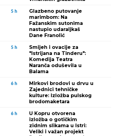
Glazbeno putovanje
5
h
marimbom: Na
Fažanskim sutonima
nastupio udaraljkaš
Dane Franolić
Smijeh i ovacije za
5
h
"Istrijana na Tinderu":
Komedija Teatra
Naranča oduševila u
Balama
Mirkovi brodovi u drvu u
6
h
Zajednici tehničke
kulture: Izložba pulskog
brodomaketara
U Kopru otvorena
6
h
izložba o gotičkim
zidnim slikama u Istri:
Veliki i važan projekt