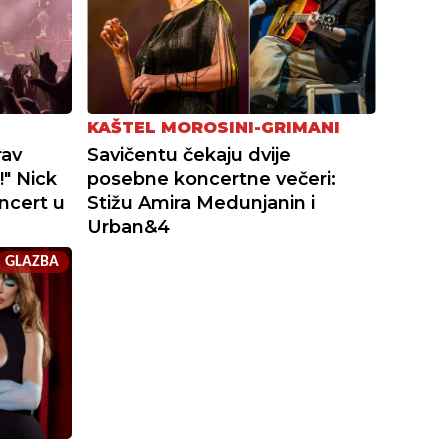
KAŠTEL MOROSINI-GRIMANI
rav
Savičentu čekaju dvije
!" Nick
posebne koncertne večeri:
oncert u
Stižu Amira Medunjanin i
Urban&4
GLAZBA