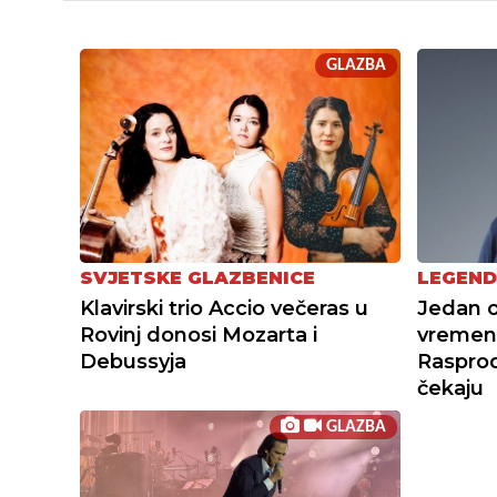
GLAZBA
SVJETSKE GLAZBENICE
LEGEND
Klavirski trio Accio večeras u
Jedan o
Rovinj donosi Mozarta i
vremena
Debussyja
Raspro
čekaju
GLAZBA