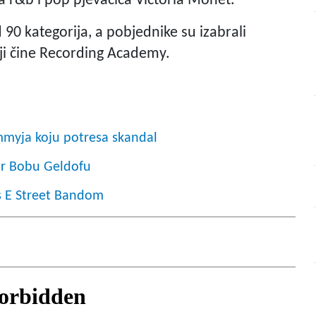
r&b i pop pjevačica Victoria Monet.
90 kategorija, a pobjednike su izabrali
koji čine Recording Academy.
mmyja koju potresa skandal
Sir Bobu Geldofu
s E Street Bandom