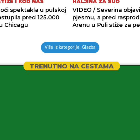
TIŽE I KOD NAS
HALJINA ZA SUD
oči spektakla u pulskoj
VIDEO / Severina objav
astupila pred 125.000
pjesmu, a pred raspro
u Chicagu
Arenu u Puli stiže za p
Više iz kategorije: Glazba
TRENUTNO NA CESTAMA