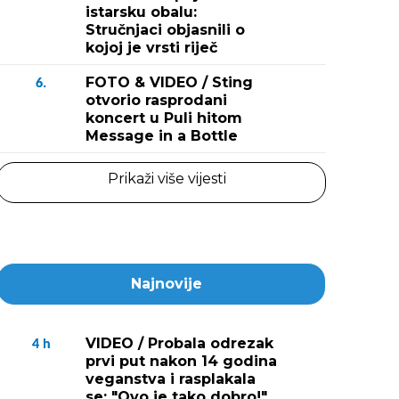
istarsku obalu:
Stručnjaci objasnili o
kojoj je vrsti riječ
FOTO & VIDEO / Sting
6.
otvorio rasprodani
koncert u Puli hitom
Message in a Bottle
Prikaži više vijesti
Najnovije
VIDEO / Probala odrezak
4
h
prvi put nakon 14 godina
veganstva i rasplakala
se: "Ovo je tako dobro!"