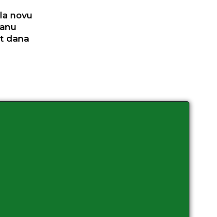
ila novu
danu
et dana