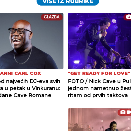
VIŠE IZ RUBRIKE
GLAZBA
ARNI CARL COX
"GET READY FOR LOVE"
d najvećih DJ-eva svih
FOTO / Nick Cave u Puli
 u petak u Vinkuranu:
jednom nametnuo žes
dane Cave Romane
ritam od prvih taktova