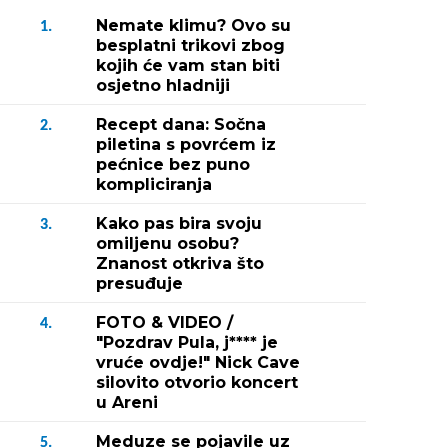
Nemate klimu? Ovo su
1.
besplatni trikovi zbog
kojih će vam stan biti
osjetno hladniji
Recept dana: Sočna
2.
piletina s povrćem iz
pećnice bez puno
kompliciranja
Kako pas bira svoju
3.
omiljenu osobu?
Znanost otkriva što
presuđuje
FOTO & VIDEO /
4.
"Pozdrav Pula, j**** je
vruće ovdje!" Nick Cave
silovito otvorio koncert
u Areni
Meduze se pojavile uz
5.