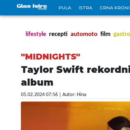
PULA
ISTRA
CRNA KRON
lifestyle
recepti
automoto
film
gastr
"MIDNIGHTS"
Taylor Swift rekordni
album
05.02.2024 07:56
| Autor: Hina