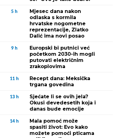
Mjesec dana nakon
5
h
odlaska s kormila
hrvatske nogometne
reprezentacije, Zlatko
Dalić ima novi posao
Europski bi putnici već
9
h
početkom 2030-ih mogli
putovati električnim
zrakoplovima
Recept dana: Meksička
11
h
trgana govedina
Sjećate li se ovih jela?
13
h
Okusi devedesetih koja i
danas bude emocije
Mala pomoć može
14
h
spasiti život: Evo kako
možete pomoći pticama