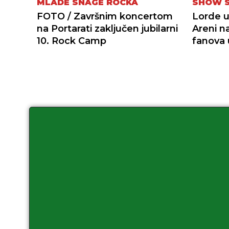
MLADE SNAGE ROCKA
SHOW S
FOTO / Završnim koncertom
Lorde u
na Portarati zaključen jubilarni
Areni n
10. Rock Camp
fanova 