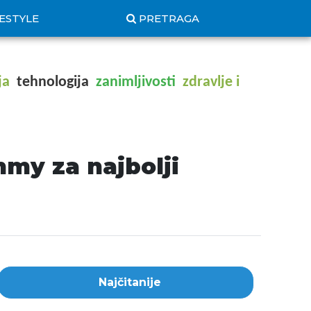
FESTYLE
PRETRAGA
ja
tehnologija
zanimljivosti
zdravlje i
mmy za najbolji
Najčitanije