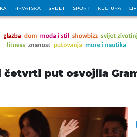
IKA
HRVATSKA
SVIJET
SPORT
KULTURA
LI
o
glazba
dom
moda i stil
showbizz
svijet zivotin
fitness
znanost
putovanja
more i nautika
 četvrti put osvojila Gra