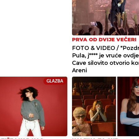
PRVA OD DVIJE VEČERI
FOTO & VIDEO / "Pozd
Pula, j**** je vruće ovdje
Cave silovito otvorio k
Areni
GLAZBA