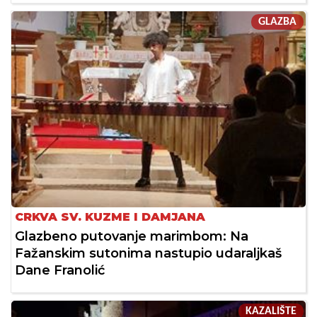
GLAZBA
CRKVA SV. KUZME I DAMJANA
Glazbeno putovanje marimbom: Na
Fažanskim sutonima nastupio udaraljkaš
Dane Franolić
KAZALIŠTE