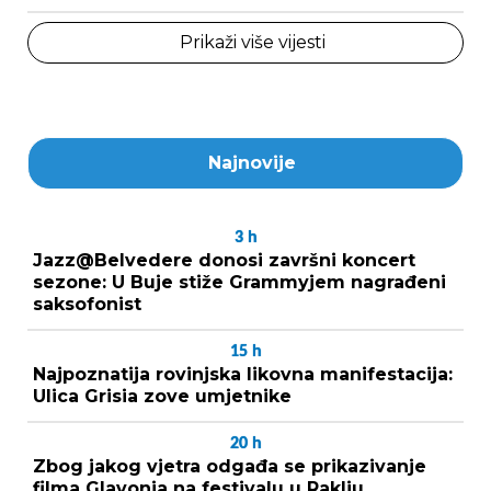
Prikaži više vijesti
Najnovije
3
h
Jazz@Belvedere donosi završni koncert
sezone: U Buje stiže Grammyjem nagrađeni
saksofonist
15
h
Najpoznatija rovinjska likovna manifestacija:
Ulica Grisia zove umjetnike
20
h
Zbog jakog vjetra odgađa se prikazivanje
filma Glavonja na festivalu u Raklju