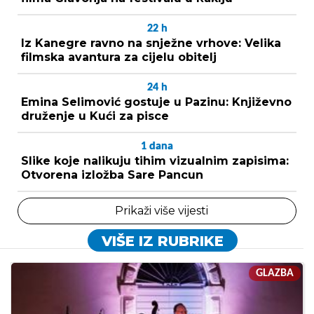
22
h
Iz Kanegre ravno na snježne vrhove: Velika
filmska avantura za cijelu obitelj
24
h
Emina Selimović gostuje u Pazinu: Književno
druženje u Kući za pisce
1
dana
Slike koje nalikuju tihim vizualnim zapisima:
Otvorena izložba Sare Pancun
Prikaži više vijesti
VIŠE IZ RUBRIKE
GLAZBA