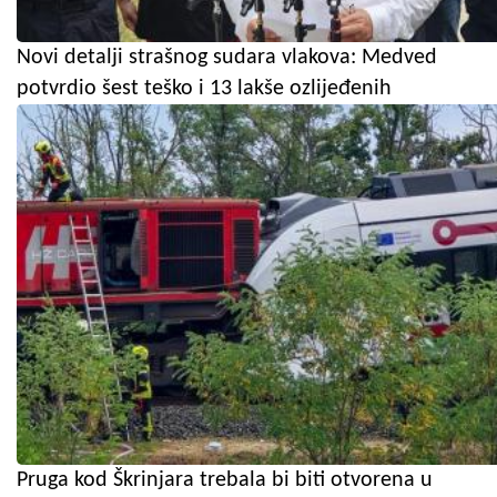
Novi detalji strašnog sudara vlakova: Medved
potvrdio šest teško i 13 lakše ozlijeđenih
Pruga kod Škrinjara trebala bi biti otvorena u