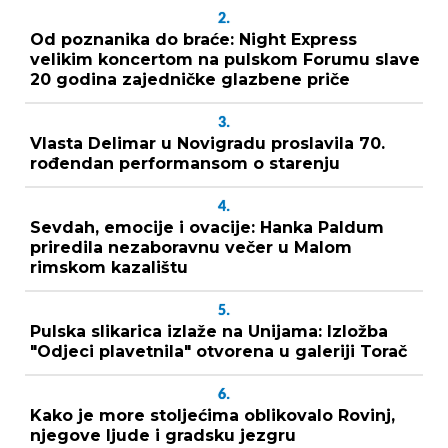
2.
Od poznanika do braće: Night Express
velikim koncertom na pulskom Forumu slave
20 godina zajedničke glazbene priče
3.
Vlasta Delimar u Novigradu proslavila 70.
rođendan performansom o starenju
4.
Sevdah, emocije i ovacije: Hanka Paldum
priredila nezaboravnu večer u Malom
rimskom kazalištu
5.
Pulska slikarica izlaže na Unijama: Izložba
"Odjeci plavetnila" otvorena u galeriji Torač
6.
Kako je more stoljećima oblikovalo Rovinj,
njegove ljude i gradsku jezgru