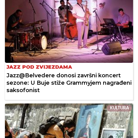
JAZZ POD ZVIJEZDAMA
Jazz@Belvedere donosi završni koncert
sezone: U Buje stiže Grammyjem nagrađeni
saksofonist
KULTURA