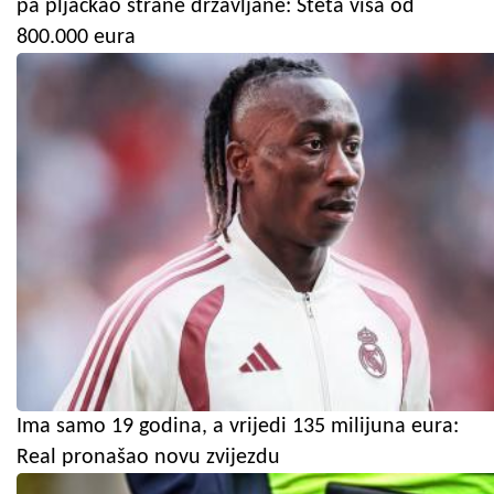
pa pljačkao strane državljane: Šteta viša od
800.000 eura
Ima samo 19 godina, a vrijedi 135 milijuna eura:
Real pronašao novu zvijezdu