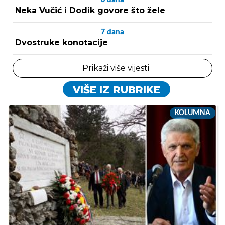
Neka Vučić i Dodik govore što žele
7
dana
Dvostruke konotacije
Prikaži više vijesti
VIŠE IZ RUBRIKE
KOLUMNA