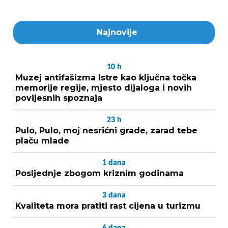
Najnovije
10
h
Muzej antifašizma Istre kao ključna točka
memorije regije, mjesto dijaloga i novih
povijesnih spoznaja
23
h
Pulo, Pulo, moj nesrićni grade, zarad tebe
plaču mlade
1
dana
Posljednje zbogom kriznim godinama
3
dana
Kvaliteta mora pratiti rast cijena u turizmu
6
dana