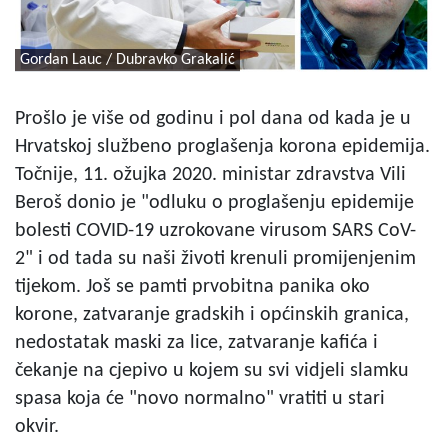
Gordan Lauc / Dubravko Grakalić
Prošlo je više od godinu i pol dana od kada je u
Hrvatskoj službeno proglašenja korona epidemija.
Točnije, 11. ožujka 2020. ministar zdravstva Vili
Beroš donio je "odluku o proglašenju epidemije
bolesti COVID-19 uzrokovane virusom SARS CoV-
2" i od tada su naši životi krenuli promijenjenim
tijekom. Još se pamti prvobitna panika oko
korone, zatvaranje gradskih i općinskih granica,
nedostatak maski za lice, zatvaranje kafića i
čekanje na cjepivo u kojem su svi vidjeli slamku
spasa koja će "novo normalno" vratiti u stari
okvir.