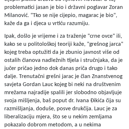
problematici jasan je bio i državni poglavar Zoran
Milanović. "Tko se nije cijepio, magarac je bio",
kaže da ga i djeca u vrtiću razumiju.
Ipak, došlo je vrijeme i za traženje "crne ovce" ili,
kako se u politološkoj teoriji kaže, "grešnog jarca"
kojeg treba optužiti da je zbunio javnost više od
ostalih članova nadležnih tijela i stručnjaka, da je
jučer pričao jedno dok danas priča drugo i tako
dalje. Trenutačni grešni jarac je član Znanstvenog
savjeta Gordan Lauc kojeg bi neki na društvenim
mrežama najradije spalili jer slobodno objavljuje
svoja mišljenja, baš poput dr. Ivana Đikića čija su
razmišljanja, doduše, posve drukčija. Lauc je za
liberalizaciju mjera, što se u nekim zemljama
pokazalo dobrom metodom, a u nekima