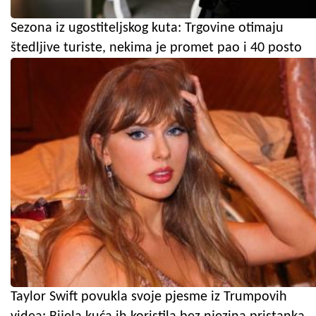
Sezona iz ugostiteljskog kuta: Trgovine otimaju
štedljive turiste, nekima je promet pao i 40 posto
Taylor Swift povukla svoje pjesme iz Trumpovih