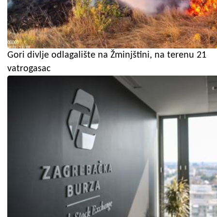
Gori divlje odlagalište na Žminjštini, na terenu 21
vatrogasac