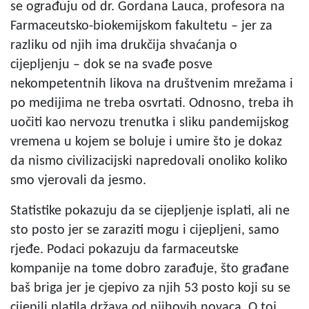
se ograđuju od dr. Gordana Lauca, profesora na
Farmaceutsko-biokemijskom fakultetu – jer za
razliku od njih ima drukčija shvaćanja o
cijepljenju – dok se na svađe posve
nekompetentnih likova na društvenim mrežama i
po medijima ne treba osvrtati. Odnosno, treba ih
uočiti kao nervozu trenutka i sliku pandemijskog
vremena u kojem se boluje i umire što je dokaz
da nismo civilizacijski napredovali onoliko koliko
smo vjerovali da jesmo.
Statistike pokazuju da se cijepljenje isplati, ali ne
sto posto jer se zaraziti mogu i cijepljeni, samo
rjeđe. Podaci pokazuju da farmaceutske
kompanije na tome dobro zarađuje, što građane
baš briga jer je cjepivo za njih 53 posto koji su se
cijepili platila država od njihovih novaca. O toj