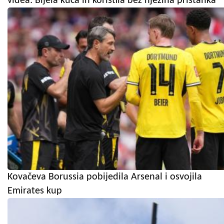
videa: Bijela kuća ih koristila bez njezina pristanka
Kovačeva Borussia pobijedila Arsenal i osvojila
Emirates kup