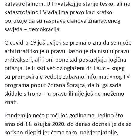
katastrofalnom. U Hrvatskoj je stanje teško, ali ne
katastrofalno i Vlada ima pravo kad kratko
poručuje da su rasprave članova Znanstvenog
savjeta – demokracija.
O covid-u 19 još uvijek se premalo zna da se može
arbitrirati tko je u pravu. Jasno je da nisu u pravu
antivakseri, ali i oni ponekad postavljaju logična
pitanja. Je li sad već ozloglašeni dr. Lauc – kojeg
su promovirale vedete zabavno-informativnog TV
programa poput Zorana Šprajca, da bi ga sada
skidale s trona – u pravu ili nije još ne možemo
znati.
Pandemija neće proći još godinama. Jedino što
smo od 11. ožujka 2020. do danas doznali je da se
korisno cijepiti jer ćemo tako, najvjerojatnije,