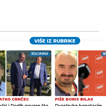
VIŠE IZ RUBRIKE
KOLUMNA
K
LATKO CRNČEC
PIŠE BORIS BILAS
čić i Dodik govore što
Dvostruke konotacije