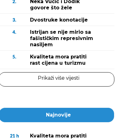
Neka Vučić i Dodik
2.
govore što žele
Dvostruke konotacije
3.
Istrijan se nije mirio sa
4.
fašističkim represivnim
nasiljem
Kvaliteta mora pratiti
5.
rast cijena u turizmu
Prikaži više vijesti
Najnovije
Kvaliteta mora pratiti
21
h