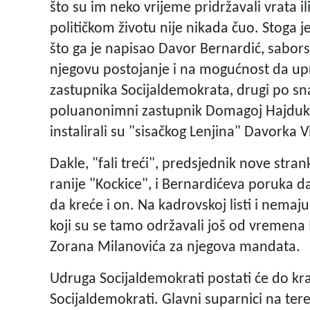
što su im neko vrijeme pridržavali vrata ili
političkom životu nije nikada čuo. Stoga 
što ga je napisao Davor Bernardić, sabors
njegovu postojanje i na mogućnost da up
zastupnika Socijaldemokrata, drugi po sn
poluanonimni zastupnik Domagoj Hajduko
instalirali su "sisačkog Lenjina" Davorka V
Dakle, "fali treći", predsjednik nove stran
ranije "Kockice", i Bernardićeva poruka d
da kreće i on. Na kadrovskoj listi i nemaj
koji su se tamo održavali još od vremena
Zorana Milanovića za njegova mandata.
Udruga Socijaldemokrati postati će do kraj
Socijaldemokrati. Glavni suparnici na teren