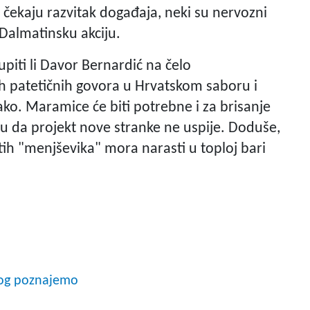
er čekaju razvitak događaja, neki su nervozni
 Dalmatinsku akciju.
upiti li Davor Bernardić na čelo
h patetičnih govora u Hrvatskom saboru i
ako. Maramice će biti potrebne i za brisanje
aciju da projekt nove stranke ne uspije. Doduše,
tih "menjševika" mora narasti u toploj bari
kvog poznajemo