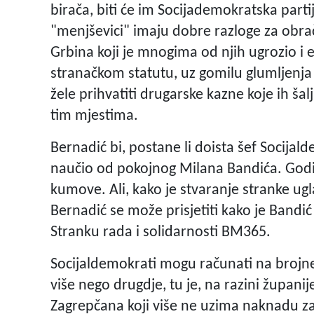
birača, biti će im Socijademokratska parti
"menjševici" imaju dobre razloge za obra
Grbina koji je mnogima od njih ugrozio i 
stranačkom statutu, uz gomilu glumljenja
žele prihvatiti drugarske kazne koje ih ša
tim mjestima.
Bernadić bi, postane li doista šef Socija
naučio od pokojnog Milana Bandića. Godin
kumove. Ali, kako je stvaranje stranke ug
Bernadić se može prisjetiti kako je Bandić
Stranku rada i solidarnosti BM365.
Socijaldemokrati mogu računati na brojne 
više nego drugdje, tu je, na razini župan
Zagrepčana koji više ne uzima naknadu za 