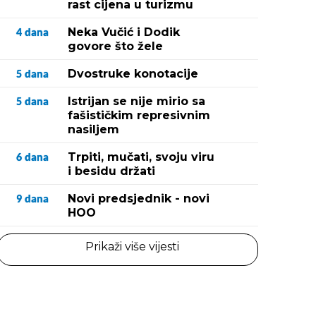
rast cijena u turizmu
Neka Vučić i Dodik
4
dana
govore što žele
Dvostruke konotacije
5
dana
Istrijan se nije mirio sa
5
dana
fašističkim represivnim
nasiljem
Trpiti, mučati, svoju viru
6
dana
i besidu držati
Novi predsjednik - novi
9
dana
HOO
Prikaži više vijesti