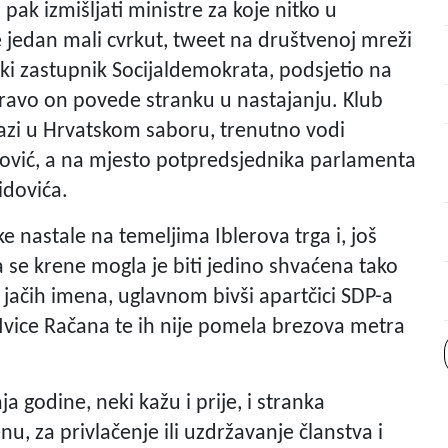
 pak izmišljati ministre za koje nitko u
je jedan mali cvrkut, tweet na društvenoj mreži
ki zastupnik Socijaldemokrata, podsjetio na
ravo on povede stranku u nastajanju. Klub
azi u Hrvatskom saboru, trenutno vodi
vić, a na mjesto potpredsjednika parlamenta
idovića.
ke nastale na temeljima Iblerova trga i, još
a se krene mogla je biti jedino shvaćena tako
u jačih imena, uglavnom bivši apartčici SDP-a
 Ivice Račana te ih nije pomela brezova metra
a godine, neki kažu i prije, i stranka
u, za privlačenje ili uzdržavanje članstva i