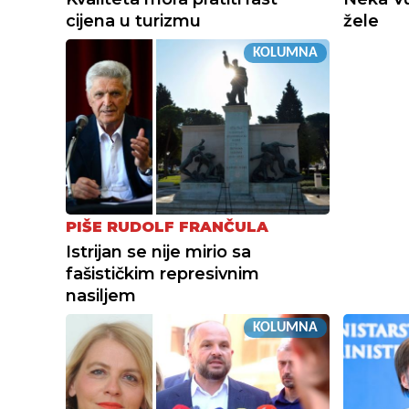
cijena u turizmu
žele
KOLUMNA
PIŠE RUDOLF FRANČULA
Istrijan se nije mirio sa
fašističkim represivnim
nasiljem
KOLUMNA