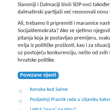
Slavoniji i Dalmaciji bivši SDP-ovci takođ
dalmatinski partijaši već reosnovali novu
Ali, trebamo li pripremiti i maramice nast
Socijaldemokrata? Ako se sjetimo njegovi
pitanja koja je postavljao premijeru, svak
mrlja iz političke prošlosti, kao i za situ
uz postojeću konkurenciju, nešto od svih 
hrvatske politike.
Povezane vijesti
Konoba kod Salme
Posljednji Praznik rada u Uljaniku ka
I HSLS "puca" na Istru?