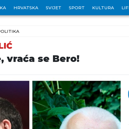
IKA
HRVATSKA
SVIJET
SPORT
KULTURA
LI
POLITIKA
LIĆ
 vraća se Bero!