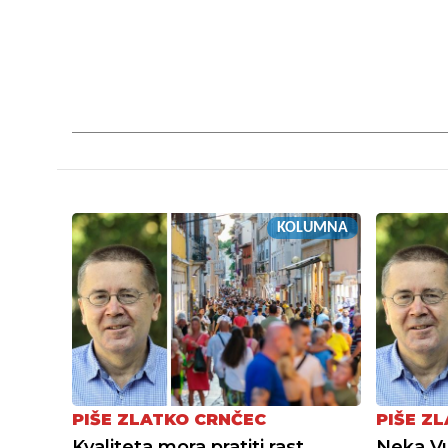
KOLUMNA
PIŠE ZLATKO CRNČEC
PIŠE Z
Kvaliteta mora pratiti rast
Neka Vu