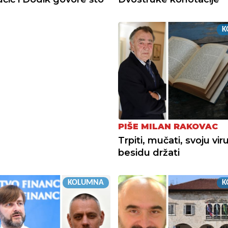
K
PIŠE MILAN RAKOVAC
Trpiti, mučati, svoju viru
besidu držati
KOLUMNA
K