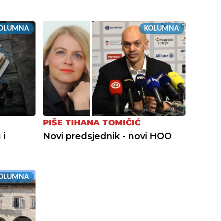
OLUMNA
KOLUMNA
PIŠE TIHANA TOMIČIĆ
 i
Novi predsjednik - novi HOO
OLUMNA