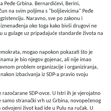
ja Peđe Grbina. Bernardićevi, Berini,
čun na svim poljima s "boljševicima" Peđe
egzistenciju. Naravno, sve po zakonu i
 iznenađenja oko toga kako bivši drugovi ne
lju u gulage uz pripadajuće standarde života na
ldemokrata, mogao napokon pokazati što je
ama je bio njegov gojenac, ali nije imao
lavnom problem organizacije i organiziranja,
 nakon izbacivanja iz SDP-a pravio svoju
razočarane SDP-ovce. U Istri ih je vjerojatno
ije samo stranački vrh uz Grbina, novopečenog
odvojeni život kad ide u Pulu na ručak. U