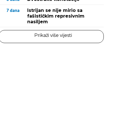
Istrijan se nije mirio sa
7
dana
fašističkim represivnim
nasiljem
Prikaži više vijesti