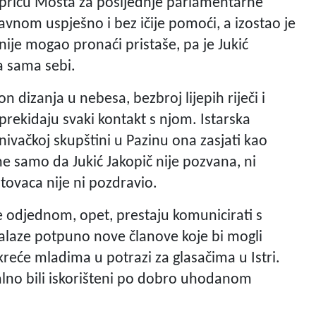
 priču Mosta za posljednje parlamentarne
lavnom uspješno i bez ičije pomoći, a izostao je
 nije mogao pronaći pristaše, pa je Jukić
a sama sebi.
 dizanja u nebesa, bezbroj lijepih riječi i
prekidaju svaki kontakt s njom. Istarska
nivačkoj skupštini u Pazinu ona zasjati kao
ne samo da Jukić Jakopič nije pozvana, ni
tovaca nije ni pozdravio.
e odjednom, opet, prestaju komunicirati s
alaze potpuno nove članove koje bi mogli
okreće mladima u potrazi za glasačima u Istri.
jalno bili iskorišteni po dobro uhodanom