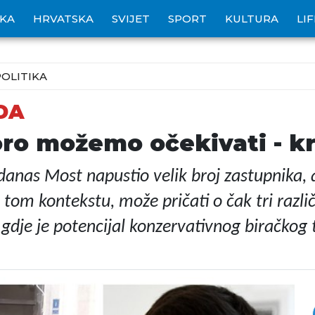
IKA
HRVATSKA
SVIJET
SPORT
KULTURA
LI
POLITIKA
DA
oro možemo očekivati - kr
danas Most napustio velik broj zastupnika, a
 u tom kontekstu, može pričati o čak tri razli
 gdje je potencijal konzervativnog biračkog t