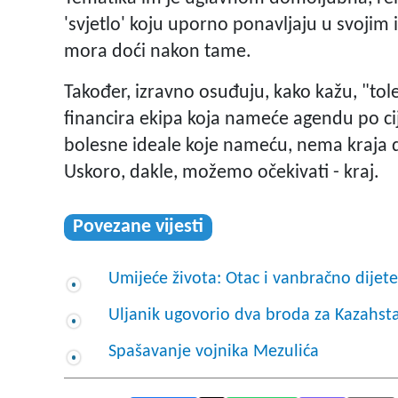
'svjetlo' koju uporno ponavljaju u svojim
mora doći nakon tame.
Također, izravno osuđuju, kako kažu, "to
financira ekipa koja nameće agendu po c
bolesne ideale koje nameću, nema kraja d
Uskoro, dakle, možemo očekivati - kraj.
Povezane vijesti
Umijeće života: Otac i vanbračno dijete
Uljanik ugovorio dva broda za Kazahst
Spašavanje vojnika Mezulića