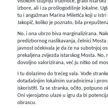
visokom stupnju trudnoće, gradi istarsku
izbore, ali i za prošlogodišnje lokalne. Ug
tu i angažman Marina Miletića koji u Istri
Jakopič, koliko je poznato, bila prepušten
No, i ona ubrzo biva marginalizirana. Nakon
predizbornog naslikavanja, čelnici Mosta 
javnost očekivala je da će na subotnjoj os
prekaljena zvijezda istarskog Mosta. No, 
dovoljno valorizirana, već ju nitko od mos
I tu dolazimo do trećeg vala. Vođe strank
dotadašnjim lokalnim suradnicima i pron
iskoristiti. Ta se stranka, očito, potpuno 
Oni vjerojatno ulaze u igru da bi potenci
obrascu.