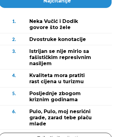
Najčitanije
Neka Vučić i Dodik
1.
govore što žele
Dvostruke konotacije
2.
Istrijan se nije mirio sa
3.
fašističkim represivnim
nasiljem
Kvaliteta mora pratiti
4.
rast cijena u turizmu
Posljednje zbogom
5.
kriznim godinama
Pulo, Pulo, moj nesrićni
6.
grade, zarad tebe plaču
mlade