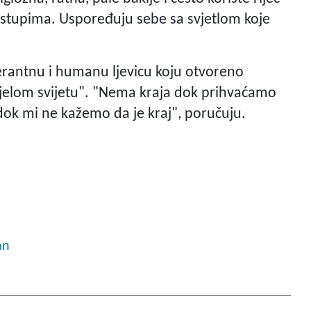
 istupima. Uspoređuju sebe sa svjetlom koje
lerantnu i humanu ljevicu koju otvoreno
ijelom svijetu". "Nema kraja dok prihvaćamo
ok mi ne kažemo da je kraj", poručuju.
an