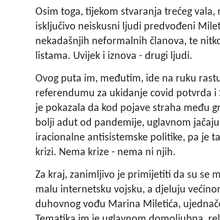
Osim toga, tijekom stvaranja trećeg vala, 
isključivo neiskusni ljudi predvođeni Mile
nekadašnjih neformalnih članova, te nitk
listama. Uvijek i iznova - drugi ljudi.
Ovog puta im, međutim, ide na ruku rastu
referendumu za ukidanje covid potvrda i S
je pokazala da kod pojave straha među gra
bolji adut od pandemije, uglavnom jačaju 
iracionalne antisistemske politike, pa je t
krizi. Nema krize - nema ni njih.
Za kraj, zanimljivo je primijetiti da su se 
malu internetsku vojsku, a djeluju veći
duhovnog vođu Marina Miletića, ujednače
Tematika im je uglavnom domoljubna, religi