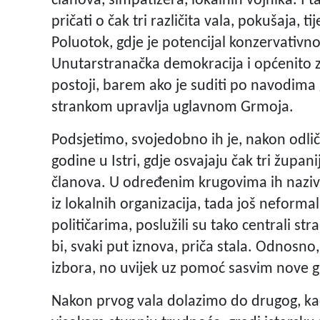
članova, simpatizera, lokalnih vojnika. I t
pričati o čak tri različita vala, pokušaja, t
Poluotok, gdje je potencijal konzervativnog
Unutarstranačka demokracija i općenito 
postoji, barem ako je suditi po navodima 
strankom upravlja uglavnom Grmoja.
Podsjetimo, svojedobno ih je, nakon odli
godine u Istri, gdje osvajaju čak tri župa
članova. U određenim krugovima ih naziva
iz lokalnih organizacija, tada još neforma
političarima, poslužili su tako centrali st
bi, svaki put iznova, priča stala. Odnosno
izbora, no uvijek uz pomoć sasvim nove g
Nakon prvog vala dolazimo do drugog, kad