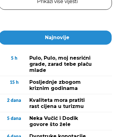
Prikaži više vijesti
Najnovije
Pulo, Pulo, moj nesrićni
5
h
grade, zarad tebe plaču
mlade
Posljednje zbogom
15
h
kriznim godinama
Kvaliteta mora pratiti
2
dana
rast cijena u turizmu
Neka Vučić i Dodik
5
dana
govore što žele
Dvostruke konotacije
6
dana