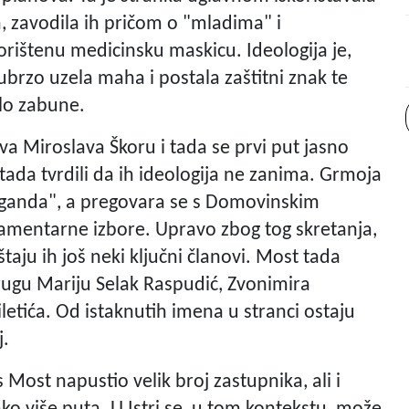
, zavodila ih pričom o "mladima" i
orištenu medicinsku maskicu. Ideologija je,
ubrzo uzela maha i postala zaštitni znak te
ilo zabune.
 Miroslava Škoru i tada se prvi put jasno
tada tvrdili da ih ideologija ne zanima. Grmoja
paganda", a pregovara se s Domovinskim
amentarne izbore. Upravo zbog tog skretanja,
aju ih još neki ključni članovi. Most tada
rugu Mariju Selak Raspudić, Zvonimira
iletića. Od istaknutih imena u stranci ostaju
j.
 Most napustio velik broj zastupnika, ali i