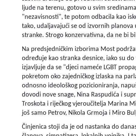
ljude na terenu, gotovo u svim sredinama
"nezavisnosti", te potom odbacila kao isk
tako, udaljavajući se od izvornih planova 
stranke. Strogo konzervativna, da ne bi b
Na predsjedničkim izborima Most podržava
određuje kao stranka desnice, iako su do 
izjavljuje da se "djeci nameće LGBT pro
pokretom oko zajedničkog izlaska na parl
odnosno ideološkog pozicioniranja, napušt
dovodi nove snage, Nina Raspudića i sup
Troskota i riječkog vjeroučitelja Marina M
još samo Petrov, Nikola Grmoja i Miro Bul
Činjenica stoji da je od nastanka do danas