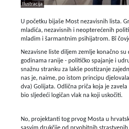
Ilustracija
U početku bijaše Most nezavisnih lista.
mladića, nezavisnih i neopterećenih poli
mladim i šarmantnim psihijatrom. Bî čov
Nezavisne liste diljem zemlje konačno su 
godinama ranije - političko spajanje i ud
snažnu stranku za lakše postizanje zajednič
nas je, naime, po istom principu djeloval
dva) Golijata. Odlična priča koja je zave
bio sljedeći logičan vlak na koji uskočiti.
No, projektanti tog prvog Mosta u hrvatsko
sasvim drukčije od prvobitnih strastvenih