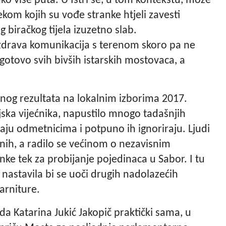
ako više puta. U Istri se, u tom kontekstu, može
ijekom kojih su vođe stranke htjeli zavesti
 biračkog tijela izuzetno slab.
zdrava komunikacija s terenom skoro pa ne
gotovo svih bivših istarskih mostovaca, a
čnog rezultata na lokalnim izborima 2017.
nijska vijećnika, napustilo mnogo tadašnjih
ju odmetnicima i potpuno ih ignoriraju. Ljudi
lnih, a radilo se većinom o nezavisnim
ranke tek za probijanje pojedinaca u Sabor. I tu
, nastavila bi se uoči drugih nadolazećih
arniture.
a Katarina Jukić Jakopič praktički sama, u