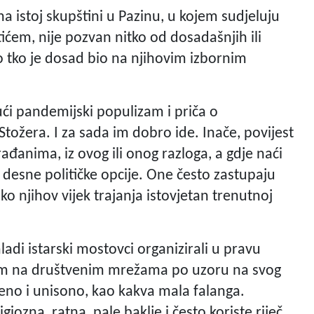
na istoj skupštini u Pazinu, u kojem sudjeluju
tićem, nije pozvan nitko od dosadašnjih ili
o tko je dosad bio na njihovim izbornim
ći pandemijski populizam i priča o
tožera. I za sada im dobro ide. Inače, povijest
đanima, iz ovog ili onog razloga, a gdje naći
desne političke opcije. One često zastupaju
ako njihov vijek trajanja istovjetan trenutnoj
mladi istarski mostovci organizirali u pravu
nom na društvenim mrežama po uzoru na svog
no i unisono, kao kakva mala falanga.
ozna, ratna, pale baklje i često koriste riječ