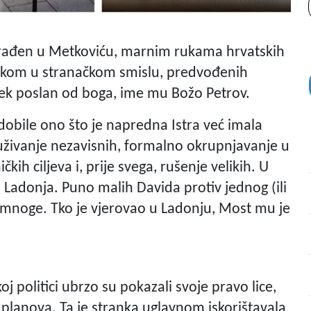
 Građen u Metkoviću, marnim rukama hrvatskih
tikom u stranačkom smislu, predvođenih
jek poslan od boga, ime mu Božo Petrov.
dobile ono što je napredna Istra već imala
ruživanje nezavisnih, formalno okrupnjavanje u
kih ciljeva i, prije svega, rušenje velikih. U
a Ladonja. Puno malih Davida protiv jednog (ili
la mnoge. Tko je vjerovao u Ladonju, Most mu je
j politici ubrzo su pokazali svoje pravo lice,
 planova. Ta je stranka uglavnom iskorištavala