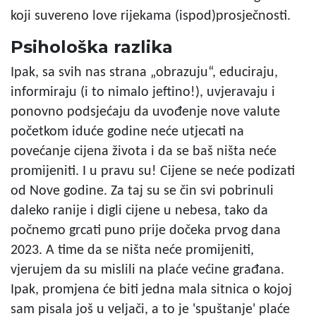
koji suvereno love rijekama (ispod)prosječnosti.
Psihološka razlika
Ipak, sa svih nas strana „obrazuju“, educiraju,
informiraju (i to nimalo jeftino!), uvjeravaju i
ponovno podsjećaju da uvođenje nove valute
početkom iduće godine neće utjecati na
povećanje cijena života i da se baš ništa neće
promijeniti. I u pravu su! Cijene se neće podizati
od Nove godine. Za taj su se čin svi pobrinuli
daleko ranije i digli cijene u nebesa, tako da
počnemo grcati puno prije dočeka prvog dana
2023. A time da se ništa neće promijeniti,
vjerujem da su mislili na plaće većine građana.
Ipak, promjena će biti jedna mala sitnica o kojoj
sam pisala još u veljači, a to je 'spuštanje' plaće