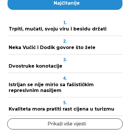
Najčitanije
1.
Trpiti, mučati, svoju viru i besidu držati
2.
Neka Vučić i Dodik govore što žele
3.
Dvostruke konotacije
4.
Istrijan se nije mirio sa fašističkim
represivnim nasiljem
5.
Kvaliteta mora pratiti rast cijena u turizmu
Prikaži više vijesti