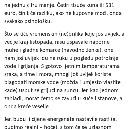
na jednu cifru manje. Četiri tisuće kuna ili 531
euro, činit će razliku, ako ne kupovne moći, onda
svakako psihološku.
Što se tiče vremenskih (ne)prilika koje još uvijek, a
već je kraj listopada, nisu uspavale naporne
muhe i gladne komarce (navodno ženke), one
nam još uvijek idu na ruku u pogledu potrošnje
vode i grijanja. S gotovo ljetnim temperaturama
zraka, a time i mora, mnogi još uvijek koriste
blagodati morske vode (možda i umjesto vlastite
kade) usput se grijući na suncu. Jer, kad jednom
zahladi, morat ćemo se zavući u kuće i stanove, a
onda kreće veselje.
Jer, budu li cijene energenata nastavile rasti (a,
budimo realni – hoće), s tom će se uzlaznom