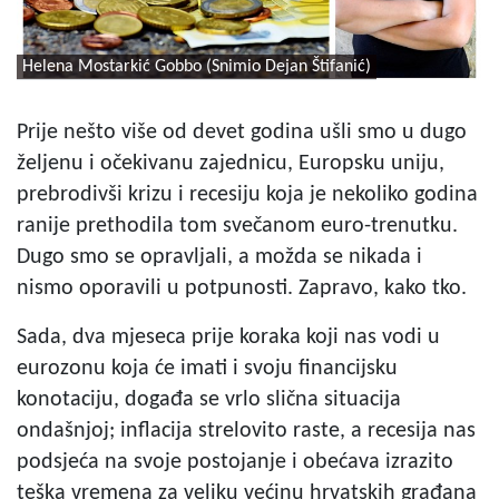
Helena Mostarkić Gobbo (Snimio Dejan Štifanić)
Prije nešto više od devet godina ušli smo u dugo
željenu i očekivanu zajednicu, Europsku uniju,
prebrodivši krizu i recesiju koja je nekoliko godina
ranije prethodila tom svečanom euro-trenutku.
Dugo smo se opravljali, a možda se nikada i
nismo oporavili u potpunosti. Zapravo, kako tko.
Sada, dva mjeseca prije koraka koji nas vodi u
eurozonu koja će imati i svoju financijsku
konotaciju, događa se vrlo slična situacija
ondašnjoj; inflacija strelovito raste, a recesija nas
podsjeća na svoje postojanje i obećava izrazito
teška vremena za veliku većinu hrvatskih građana