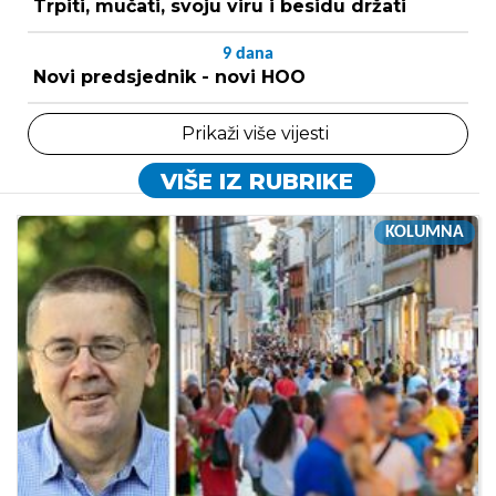
Trpiti, mučati, svoju viru i besidu držati
9
dana
Novi predsjednik - novi HOO
Prikaži više vijesti
VIŠE IZ RUBRIKE
KOLUMNA