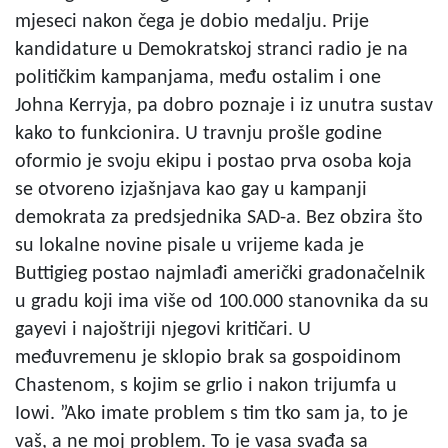
mjeseci nakon čega je dobio medalju. Prije
kandidature u Demokratskoj stranci radio je na
političkim kampanjama, među ostalim i one
Johna Kerryja, pa dobro poznaje i iz unutra sustav
kako to funkcionira. U travnju prošle godine
oformio je svoju ekipu i postao prva osoba koja
se otvoreno izjašnjava kao gay u kampanji
demokrata za predsjednika SAD-a. Bez obzira što
su lokalne novine pisale u vrijeme kada je
Buttigieg postao najmlađi američki gradonačelnik
u gradu koji ima više od 100.000 stanovnika da su
gayevi i najoštriji njegovi kritičari. U
međuvremenu je sklopio brak sa gospoidinom
Chastenom, s kojim se grlio i nakon trijumfa u
Iowi. ”Ako imate problem s tim tko sam ja, to je
vaš, a ne moj problem. To je vasa svađa sa