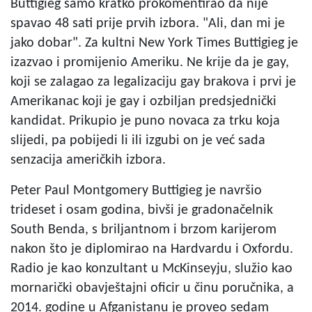
Buttigieg samo kratko prokomentirao da nije
spavao 48 sati prije prvih izbora. "Ali, dan mi je
jako dobar". Za kultni New York Times Buttigieg je
izazvao i promijenio Ameriku. Ne krije da je gay,
koji se zalagao za legalizaciju gay brakova i prvi je
Amerikanac koji je gay i ozbiljan predsjednički
kandidat. Prikupio je puno novaca za trku koja
slijedi, pa pobijedi li ili izgubi on je već sada
senzacija američkih izbora.
Peter Paul Montgomery Buttigieg je navršio
trideset i osam godina, bivši je gradonačelnik
South Benda, s briljantnom i brzom karijerom
nakon što je diplomirao na Hardvardu i Oxfordu.
Radio je kao konzultant u McKinseyju, služio kao
mornarički obavještajni oficir u činu poručnika, a
2014. godine u Afganistanu je proveo sedam