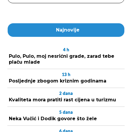
Najnovije
4
h
Pulo, Pulo, moj nesrićni grade, zarad tebe
plaču mlade
13
h
Posljednje zbogom kriznim godinama
2
dana
Kvaliteta mora pratiti rast cijena u turizmu
5
dana
Neka Vučić i Dodik govore što žele
6
dana