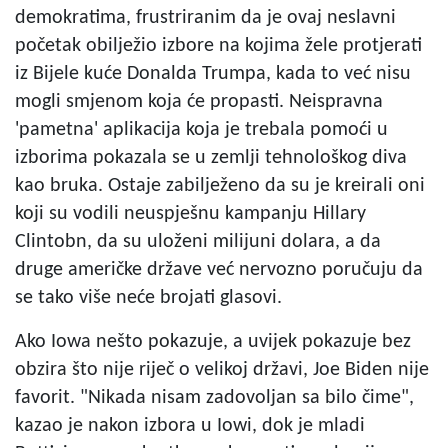
demokratima, frustriranim da je ovaj neslavni
početak obilježio izbore na kojima žele protjerati
iz Bijele kuće Donalda Trumpa, kada to već nisu
mogli smjenom koja će propasti. Neispravna
'pametna' aplikacija koja je trebala pomoći u
izborima pokazala se u zemlji tehnološkog diva
kao bruka. Ostaje zabilježeno da su je kreirali oni
koji su vodili neuspješnu kampanju Hillary
Clintobn, da su uloženi milijuni dolara, a da
druge američke države već nervozno poručuju da
se tako više neće brojati glasovi.
Ako Iowa nešto pokazuje, a uvijek pokazuje bez
obzira što nije riječ o velikoj državi, Joe Biden nije
favorit. "Nikada nisam zadovoljan sa bilo čime",
kazao je nakon izbora u Iowi, dok je mladi