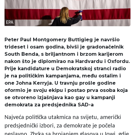
EPA
Peter Paul Montgomery Buttigieg je navršio
trideset i osam godina, bivši je gradonačelnik
South Benda, s briljantnom i brzom karijerom
nakon što je diplomirao na Hardvardu i Oxfordu.
Prije kandidature u Demokratskoj stranci radio
je na političkim kampanjama, među ostalim i
one Johna Kerryja. U travnju prošle godine
oformio je svoju ekipu i postao prva osoba koja
se otvoreno izjašnjava kao gay u kampanji
demokrata za predsjednika SAD-a
Najveća politička utakmica na svijetu, američki
predsjednički izbori, za demokrate je počela
neslavno. Zbrka sa brojanjem glasova u Iowi, gdje