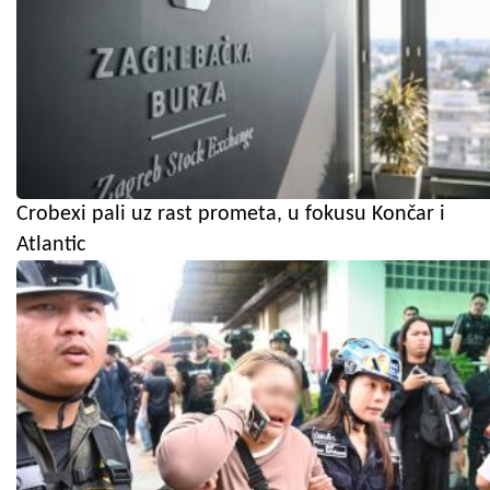
Crobexi pali uz rast prometa, u fokusu Končar i
Atlantic