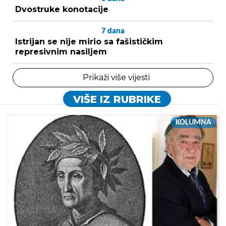
Dvostruke konotacije
7
dana
Istrijan se nije mirio sa fašističkim
represivnim nasiljem
Prikaži više vijesti
VIŠE IZ RUBRIKE
KOLUMNA