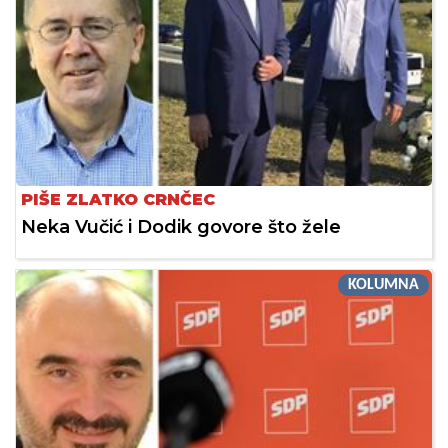
PIŠE ZLATKO CRNČEC
Neka Vučić i Dodik govore što žele
KOLUMNA