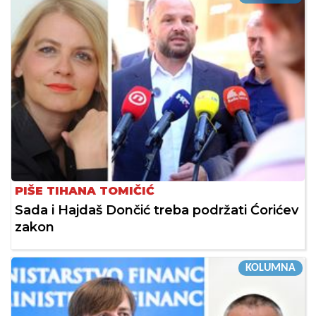
PIŠE TIHANA TOMIČIĆ
Sada i Hajdaš Dončić treba podržati Ćorićev
zakon
KOLUMNA