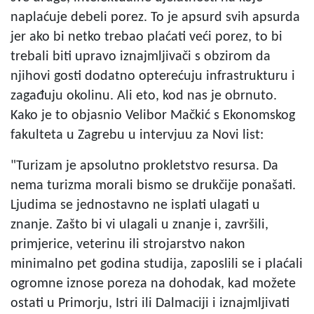
naplaćuje debeli porez. To je apsurd svih apsurda
jer ako bi netko trebao plaćati veći porez, to bi
trebali biti upravo iznajmljivači s obzirom da
njihovi gosti dodatno opterećuju infrastrukturu i
zagađuju okolinu. Ali eto, kod nas je obrnuto.
Kako je to objasnio Velibor Mačkić s Ekonomskog
fakulteta u Zagrebu u intervjuu za Novi list:
"Turizam je apsolutno prokletstvo resursa. Da
nema turizma morali bismo se drukčije ponašati.
Ljudima se jednostavno ne isplati ulagati u
znanje. Zašto bi vi ulagali u znanje i, završili,
primjerice, veterinu ili strojarstvo nakon
minimalno pet godina studija, zaposlili se i plaćali
ogromne iznose poreza na dohodak, kad možete
ostati u Primorju, Istri ili Dalmaciji i iznajmljivati