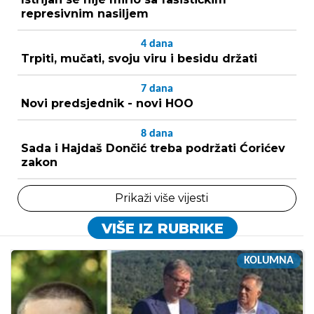
represivnim nasiljem
4
dana
Trpiti, mučati, svoju viru i besidu držati
7
dana
Novi predsjednik - novi HOO
8
dana
Sada i Hajdaš Dončić treba podržati Ćorićev
zakon
Prikaži više vijesti
VIŠE IZ RUBRIKE
KOLUMNA