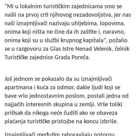
"Mi u lokalnim turističkim zajednicama smo se
našli na prvoj crti njihovog nezadovoljstva, jer nas
naši iznajmljivači nazivaju uhljebima, lopovima,
onima koji ništa ne čine da ih zaštite i, naravno,
onima koji su u službi krupnog kapitala", požalio
se u razgovoru za Glas Istre Nenad Velenik, čelnik
Turističke zajednice Grada Poreča.
Još jednom se pokazalo da su iznajmljivači
apartmana i kuća za odmor, dakle ljudi koji se
bave vrlo jednostavnim poslom, postali jedna od
najjačih interesnih skupina u zemlji. Vrše toliki
pritisak da nikoga neće čuditi ako se obaveza
plaćanja turističke pristojbe na koncu izbriše.
Iznajmljivači međutim zaboravljaju notornu