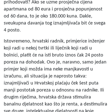
prihodovati? Ako se uzme prosječna cijena
apartmana od 80 eura i prosječna popunjenost
od 60 dana, to je oko 180.000 kuna. Dakle,
sveukupna davanja tog iznajmljivača bit će svega
4 posto.
Istovremeno, hrvatski radnik, primjerice inženjer
koji radi u nekoj tvrtki ili liječnik koji radi u
bolnici, platit će na isti bruto iznos čak 24 posto
poreza na dohodak. Ovo je, naravno, samo jedan
primjer koji možda ima neke manjkavosti u
izračunu, ali situacija je naprosto takva:
iznajmljivači u Hrvatskoj plaćaju ček šest puta
manji postotak poreza u odnosnu na radnike. Ili
drugim riječima, hrvatska država stimulira
banalnu djelatnost kao što je renta, a destimulira
sve druge, intelektualne djelatnosti na koje