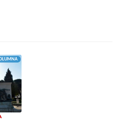
OLUMNA
A