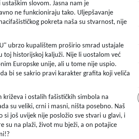
i ustaškim slovom. Jasna nam je
avno ne funkcioniraju tako. Uljepšavanje
nacifašističkog pokreta naša su stvarnost, nije
 "U" ubrzo kupalištem proširio smrad ustajale
 toj historijskoj kaljuži. Nije li uostalom već
onim Europske unije, ali u tome nije uspio.
da bi se sakrio pravi karakter grafita koji veliča
ih križeva i ostalih fašističkih simbola na
da su veliki, crni i masni, ništa posebno. Naš
i još uvijek nije posložio sve stvari u glavi, i
 su na plaži, život mu bježi, a on potajice
mi!?