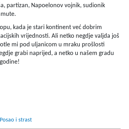
ša, partizan, Napoelonov vojnik, sudionik
mamute.
uropu, kada je stari kontinent već dobrim
zacijskih vrijednosti. Ali netko negdje valjda još
Dotle mi pod uljanicom u mraku prošlosti
negdje grabi naprijed, a netko u našem gradu
 godine!
osao i strast