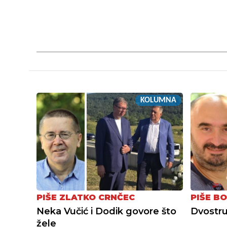
KOLUMNA
PIŠE ZLATKO CRNČEC
PIŠE BO
Neka Vučić i Dodik govore što
Dvostru
žele