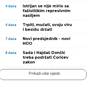
Istrijan se nije mirio sa
4
dana
fašističkim represivnim
nasiljem
Trpiti, mučati, svoju viru
4
dana
i besidu držati
Novi predsjednik - novi
7
dana
HOO
Sada i Hajdaš Dončić
8
dana
treba podržati Ćorićev
zakon
Prikaži više vijesti