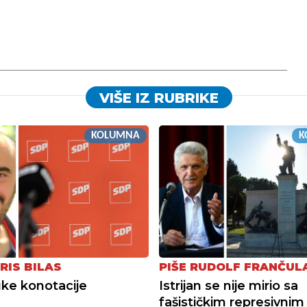
VIŠE IZ RUBRIKE
KOLUMNA
K
RIS BILAS
PIŠE RUDOLF FRANČUL
ke konotacije
Istrijan se nije mirio sa
fašističkim represivnim