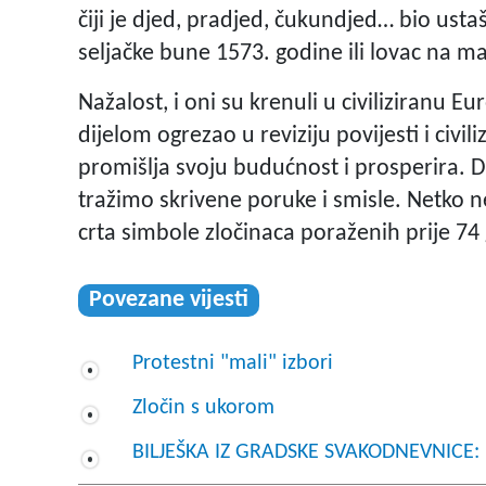
čiji je djed, pradjed, čukundjed… bio usta
seljačke bune 1573. godine ili lovac na 
Nažalost, i oni su krenuli u civiliziranu E
dijelom ogrezao u reviziju povijesti i civili
promišlja svoju budućnost i prosperira. 
tražimo skrivene poruke i smisle. Netko 
crta simbole zločinaca poraženih prije 74
Povezane vijesti
Protestni "mali" izbori
Zločin s ukorom
BILJEŠKA IZ GRADSKE SVAKODNEVNICE: P