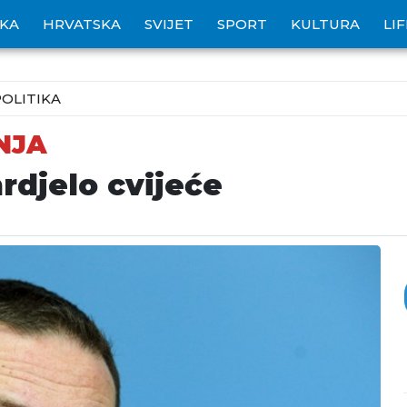
IKA
HRVATSKA
SVIJET
SPORT
KULTURA
LI
POLITIKA
NJA
rdjelo cvijeće