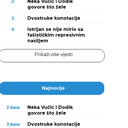
Neka Vučić i Dodik
2.
govore što žele
Dvostruke konotacije
3.
Istrijan se nije mirio sa
4.
fašističkim represivnim
nasiljem
Prikaži više vijesti
Najnovije
Neka Vučić i Dodik
2
dana
govore što žele
Dvostruke konotacije
3
dana