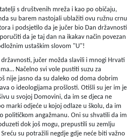
tatelji s društvenih mreža i kao po običaju,
onda su barem nastojali ublažiti ovu ružnu crnu
ora i podsjetilo da je jučer bio Dan državnosti
 poručiti da je taj dan na ikakav način povezan
podložnim ustaškim slovom "U"!
 državnosti, jučer možda slavili i mnogi Hrvati
ama… Načelno svi vole pustiti suzu za
još nije jasno da su daleko od doma dobrim
ava o ideologijama prošlosti. Otišli su jer im je
ješivu u svojoj Domovini, da im se djeca ne
i po marki odjeće u kojoj odlaze u školu, da im
o političkom angažmanu. Oni su shvatili da im
duzeti dok još mogu, prepustili su zemlju
Sreću su potražili negdje gdje neće biti važno