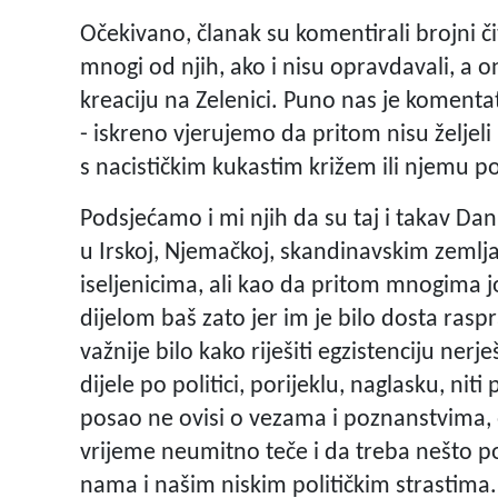
Očekivano, članak su komentirali brojni či
mnogi od njih, ako i nisu opravdavali, a 
kreaciju na Zelenici. Puno nas je komentat
- iskreno vjerujemo da pritom nisu željeli
s nacističkim kukastim križem ili njemu 
Podsjećamo i mi njih da su taj i takav Dan
u Irskoj, Njemačkoj, skandinavskim zemlj
iseljenicima, ali kao da pritom mnogima 
dijelom baš zato jer im je bilo dosta raspr
važnije bilo kako riješiti egzistenciju ner
dijele po politici, porijeklu, naglasku, nit
posao ne ovisi o vezama i poznanstvima, 
vrijeme neumitno teče i da treba nešto po
nama i našim niskim političkim strastima. 