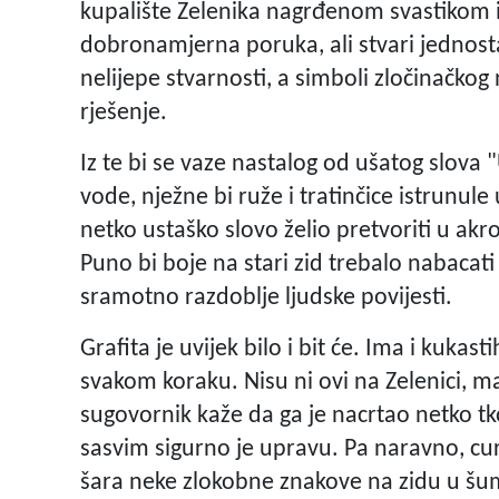
kupalište Zelenika nagrđenom svastikom 
dobronamjerna poruka, ali stvari jednost
nelijepe stvarnosti, a simboli zločinačkog 
rješenje.
Iz te bi se vaze nastalog od ušatog slova
vode, nježne bi ruže i tratinčice istrunule u
netko ustaško slovo želio pretvoriti u akr
Puno bi boje na stari zid trebalo nabacati 
sramotno razdoblje ljudske povijesti.
Grafita je uvijek bilo i bit će. Ima i kukast
svakom koraku. Nisu ni ovi na Zelenici, ma
sugovornik kaže da ga je nacrtao netko tko s
sasvim sigurno je upravu. Pa naravno, cure
šara neke zlokobne znakove na zidu u šu