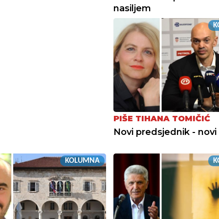
nasiljem
K
PIŠE TIHANA TOMIČIĆ
Novi predsjednik - nov
KOLUMNA
K