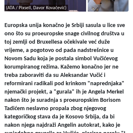
(ATA / Pixsell, Davor Kovačević)
Europska unija konačno je Srbiji sasula u lice sve
ono što su proeuropske snage civilnog društva u
toj zemlji od Bruxellesa očekivale već duže
vrijeme, a pogotovo od pada nadstrešnice u
Novom Sadu koja je postala simbol Vučićevog
korumpiranog režima. Kažemo konačno jer ne
treba zaboraviti da su Aleksandar Vučić i
reformirani radikali pod krinkom "naprednjaka"
njemački projekt, a "gurala" ih je Angela Merkel
nakon što je suradnja s proeuropskim Borisom
Tadićem neslavno propala zbog njegovog
kategoričkog stava da je Kosovo Srbija, da bi
nakon njega najdraži Angelin autokrat, kako je