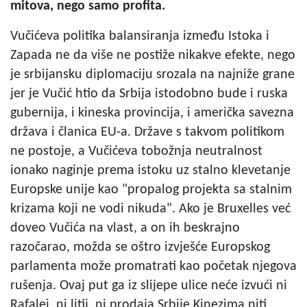
mitova, nego samo profita.
Vučićeva politika balansiranja između Istoka i
Zapada ne da više ne postiže nikakve efekte, nego
je srbijansku diplomaciju srozala na najniže grane
jer je Vučić htio da Srbija istodobno bude i ruska
gubernija, i kineska provincija, i američka savezna
država i članica EU-a. Države s takvom politikom
ne postoje, a Vučićeva tobožnja neutralnost
ionako naginje prema istoku uz stalno klevetanje
Europske unije kao "propalog projekta sa stalnim
krizama koji ne vodi nikuda". Ako je Bruxelles već
doveo Vučića na vlast, a on ih beskrajno
razočarao, možda se oštro izvješće Europskog
parlamenta može promatrati kao početak njegova
rušenja. Ovaj put ga iz slijepe ulice neće izvući ni
Rafalei, ni litij, ni prodaja Srbije Kinezima niti