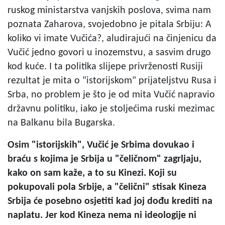
ruskog ministarstva vanjskih poslova, svima nam
poznata Zaharova, svojedobno je pitala Srbiju: A
koliko vi imate Vučića?, aludirajući na činjenicu da
Vučić jedno govori u inozemstvu, a sasvim drugo
kod kuće. I ta politika slijepe privrženosti Rusiji
rezultat je mita o "istorijskom" prijateljstvu Rusa i
Srba, no problem je što je od mita Vučić napravio
državnu politiku, iako je stoljećima ruski mezimac
na Balkanu bila Bugarska.
Osim "istorijskih", Vučić je Srbima dovukao i
braću s kojima je Srbija u "čeličnom" zagrljaju,
kako on sam kaže, a to su Kinezi. Koji su
pokupovali pola Srbije, a "čelični" stisak Kineza
Srbija će posebno osjetiti kad joj dođu krediti na
naplatu. Jer kod Kineza nema ni ideologije ni