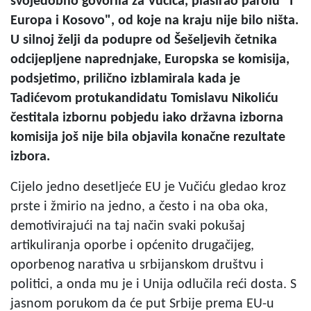
svojedobno govorila za Vučića, plasirao parolu "I
Europa i Kosovo", od koje na kraju nije bilo ništa.
U silnoj želji da podupre od Šešeljevih četnika
odcijepljene naprednjake, Europska se komisija,
podsjetimo, prilično izblamirala kada je
Tadićevom protukandidatu Tomislavu Nikoliću
čestitala izbornu pobjedu iako državna izborna
komisija još nije bila objavila konačne rezultate
izbora.
Cijelo jedno desetljeće EU je Vučiću gledao kroz
prste i žmirio na jedno, a često i na oba oka,
demotivirajući na taj način svaki pokušaj
artikuliranja oporbe i općenito drugačijeg,
oporbenog narativa u srbijanskom društvu i
politici, a onda mu je i Unija odlučila reći dosta. S
jasnom porukom da će put Srbije prema EU-u