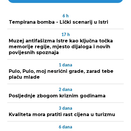
6
h
Tempirana bomba - Lički scenarij u Istri
17
h
Muzej antifašizma Istre kao ključna točka
memorije regije, mjesto dijaloga i novih
povijesnih spoznaja
1
dana
Pulo, Pulo, moj nesrićni grade, zarad tebe
plaču mlade
2
dana
Posljednje zbogom kriznim godinama
3
dana
Kvaliteta mora pratiti rast cijena u turizmu
6
dana