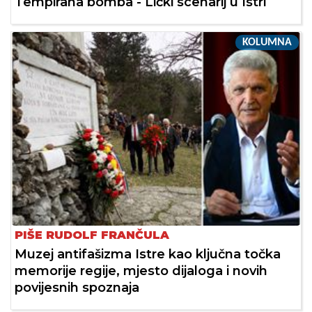
Tempirana bomba - Lički scenarij u Istri
KOLUMNA
PIŠE RUDOLF FRANČULA
Muzej antifašizma Istre kao ključna točka
memorije regije, mjesto dijaloga i novih
povijesnih spoznaja