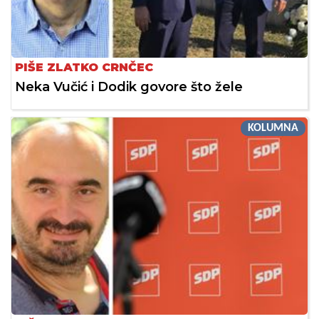
PIŠE ZLATKO CRNČEC
Neka Vučić i Dodik govore što žele
KOLUMNA