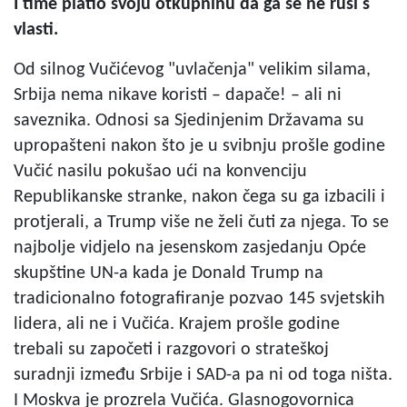
I time platio svoju otkupninu da ga se ne ruši s
vlasti.
Od silnog Vučićevog "uvlačenja" velikim silama,
Srbija nema nikave koristi – dapače! – ali ni
saveznika. Odnosi sa Sjedinjenim Državama su
upropašteni nakon što je u svibnju prošle godine
Vučić nasilu pokušao ući na konvenciju
Republikanske stranke, nakon čega su ga izbacili i
protjerali, a Trump više ne želi čuti za njega. To se
najbolje vidjelo na jesenskom zasjedanju Opće
skupštine UN-a kada je Donald Trump na
tradicionalno fotografiranje pozvao 145 svjetskih
lidera, ali ne i Vučića. Krajem prošle godine
trebali su započeti i razgovori o strateškoj
suradnji između Srbije i SAD-a pa ni od toga ništa.
I Moskva je prozrela Vučića. Glasnogovornica