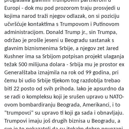
proglašava glavnim Trumpovim partnerom u
Europi - dok mu pod prozorom traju prosvjedi u
kojima narod traži njegov odlazak, on si poziciju
učvršćuje kontaktima s Trumpovom i Putinovom
administracijom. Donald Trump jr., sin Trumpa,
održao je prošle jeseni u Beogradu sastanak s
glavnim biznismenima Srbije, a njegov zet Jared
Kushner ima sa Srbijom potpisan projekt ulaganja
težak 500 milijuna dolara - Srbija mu je prostor ex
Generalštaba iznajmila na rok od 99 godina, pri
čemu bi udio Srbije tijekom tog razdoblja trebao
biti 22 posto od svih prihoda. Iako je apsurdno da
se radi o kompleksu koji je srušen upravo u NATO-
ovom bombardiranju Beograda, Amerikanci, i to
"trumpovci" su upravo ti koji ga sada i obnavljaju.
Trumpovi imaju još drugih biznisa u Beogradu, a