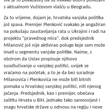
sve je to pokazatelj da su itekako dobro povezani
s aktualnom Vučićevom vlašću u Beogradu.
Za to vrijeme, dojam je, hrvatska vanjska politika
još spava. Premijer Plenković svakako je angažiran
na pokušaju zaustavljanja rata u Ukrajini i radi na
projektu "pravednog mira", dok predsjednik
Milanović još nije aktivirao poluge koje sam može
imati u segmentu vanjske politike. Naime, s
obzirom da Ustav propisuje njihovo
suodlučivanje u vanjskoj politici, uvijek se
vraćamo na početak, a to je da bez suradnje
Milanovića i Plenkovića ne može biti bitnih
pomaka u hrvatskoj vanjskoj politici, niti njenog
jačanja. Predsjednik, kao i premijer, obećava
zaštitu Hrvata u BiH, jednako tako samosvijest i
snagu hrvatske države u odnosu na regiju i nove