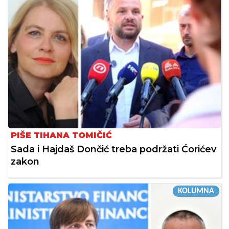
PIŠE TIHANA TOMIČIĆ
Sada i Hajdaš Dončić treba podržati Ćorićev
zakon
KOLUMNA