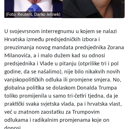
(Foto: Reuters, Darko Jelinek)
U svojevrsnom interregnumu u kojem se nalazi
Hrvatska između predsjedničkih izbora i
preuzimanja novog mandata predsjednika Zorana
Milanovića, a i malo dužem kad su odnosi
predsjednika i Vlade u pitanju (otprilike tri i pol
godine, da se našalimo), nije bilo nikakvih novih
vanjskopolitičkih odluka ili promjene smjera. No,
globalna politika se dolaskom Donalda Trumpa
toliko promijenila u samo tri-četiri tjedna, da je
praktički svaka svjetska vlada, pa i hrvatska vlast,
već u znatnom zaostatku za Trumpovim
odlukama i radikalnim promjenama koje on
donosi.