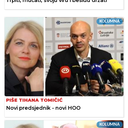
Trpiti, mučati, svoju viru i besidu držati
KOLUMNA
PIŠE TIHANA TOMIČIĆ
Novi predsjednik - novi HOO
KOLUMNA