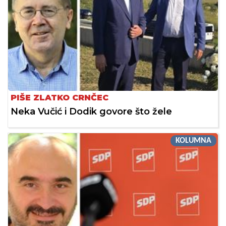
PIŠE ZLATKO CRNČEC
Neka Vučić i Dodik govore što žele
KOLUMNA