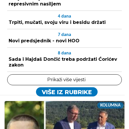
represivnim nasiljem
4
dana
Trpiti, mučati, svoju viru i besidu držati
7
dana
Novi predsjednik - novi HOO
8
dana
Sada i Hajdaš Dončić treba podržati Ćorićev
zakon
Prikaži više vijesti
VIŠE IZ RUBRIKE
KOLUMNA