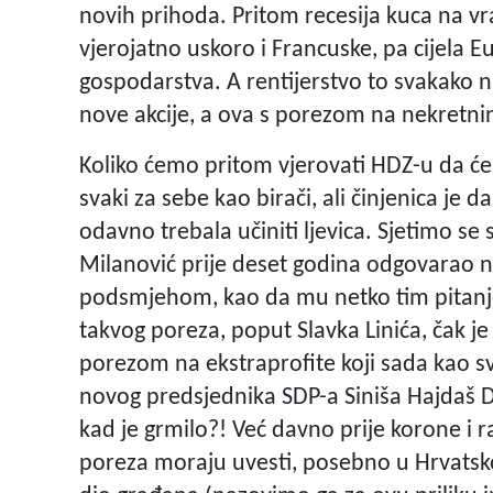
novih prihoda. Pritom recesija kuca na vr
vjerojatno uskoro i Francuske, pa cijela 
gospodarstva. A rentijerstvo to svakako 
nove akcije, a ova s porezom na nekretnine 
Koliko ćemo pritom vjerovati HDZ-u da će
svaki za sebe kao birači, ali činjenica je
odavno trebala učiniti ljevica. Sjetimo se
Milanović prije deset godina odgovarao n
podsmjehom, kao da mu netko tim pitanjem
takvog poreza, poput Slavka Linića, čak je i
porezom na ekstraprofite koji sada kao sv
novog predsjednika SDP-a Siniša Hajdaš D
kad je grmilo?! Već davno prije korone i ra
poreza moraju uvesti, posebno u Hrvatskoj