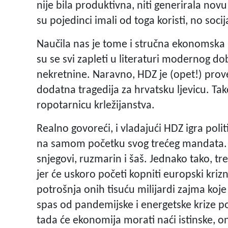
nije bila produktivna, niti generirala no
su pojedinci imali od toga koristi, no socij
Naučila nas je tome i stručna ekonomska lek
su se svi zapleti u literaturi modernog dob
nekretnine. Naravno, HDZ je (opet!) prov
dodatna tragedija za hrvatsku ljevicu. T
ropotarnicu krležijanstva.
Realno govoreći, i vladajući HDZ igra pol
na samom početku svog trećeg mandata. Zn
snjegovi, ruzmarin i šaš. Jednako tako, tre
jer će uskoro početi kopniti europski kriz
potrošnja onih tisuću milijardi zajma koj
spas od pandemijske i energetske krize pol
tada će ekonomija morati naći istinske, on