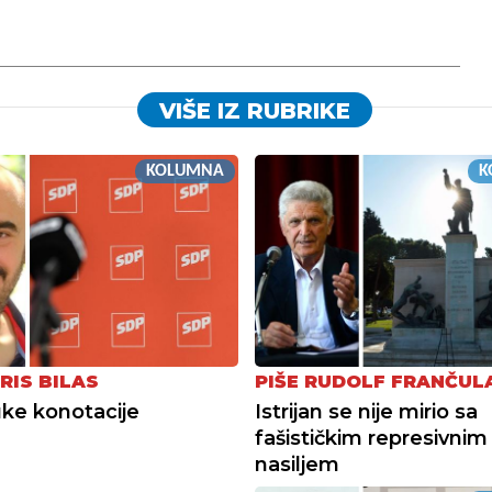
VIŠE IZ RUBRIKE
KOLUMNA
K
RIS BILAS
PIŠE RUDOLF FRANČUL
ke konotacije
Istrijan se nije mirio sa
fašističkim represivnim
nasiljem