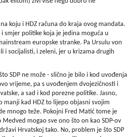
pak elitom) živi više nego dobro ne
a na koju i HDZ računa do kraja ovog mandata.
i smjer politike koja je jedina moguća u
mainstream europske stranke. Pa Ursulu von
i socijalisti, i zeleni, jer u krizama drugih
što SDP ne može - slično je bilo i kod uvođenja
ovo vrijeme, pa s uvođenjem dvojezičnosti i
atske, a sad i kod porezne politike. Jasno,
ogo manji kad HDZ to lijepo objasni svojim
ide mnogo teže. Pokojni Fred Matić tome je
omo Medved mogao sve ono što on kao SDP-ov
u državi Hrvatskoj tako. No, problem je što SDP