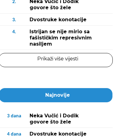
Neka Vučić i Dodik
2.
govore što žele
Dvostruke konotacije
3.
Istrijan se nije mirio sa
4.
fašističkim represivnim
nasiljem
Prikaži više vijesti
Najnovije
Neka Vučić i Dodik
3
dana
govore što žele
Dvostruke konotacije
4
dana