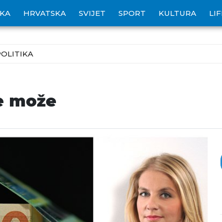
IKA
HRVATSKA
SVIJET
SPORT
KULTURA
LI
POLITIKA
e može