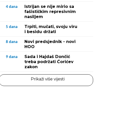
Istrijan se nije mirio sa
4
dana
fašističkim represivnim
nasiljem
Trpiti, mučati, svoju viru
5
dana
i besidu držati
Novi predsjednik - novi
8
dana
HOO
Sada i Hajdaš Dončić
9
dana
treba podržati Ćorićev
zakon
Prikaži više vijesti