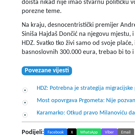
doista nikad nije imao stvarnu političku v
porezne teme.
Na kraju, desnocentristički premijer Andrej
Siniša Hajdaš Dončić na njegovu mjestu, i
HDZ. Svatko tko živi samo od svoje plaće, i
basnoslovnih 300.000 eura, trebao bi to i
Povezane vijesti
HDZ: Potrebna je strategija migracijske 
Most opovrgava Prgometa: Nije pozvan
Karamarko: Otkud pravo Milanoviću da 
Podijeli:
Facebook
X
WhatsApp
Viber
Email