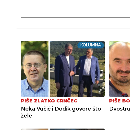
KOLUMNA
PIŠE ZLATKO CRNČEC
PIŠE BO
Neka Vučić i Dodik govore što
Dvostru
žele