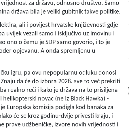
vu vrijednost za državu, odnosno društvo. Samo
alna država bila je veliki gubitnik takve politike.
tira, ali i povijest hrvatske književnosti gdje
a uvijek vezali samo i isključivo uz imovinu i
eo ono o čemu je SDP samo govorio, i to je
akođer opjevanu. A onda spremljenu u
itičku igru, pa ovu nepopularnu odluku donosi
aju da će do izbora 2028. sve to već prekriti
ba realno reći i kako je država na to prisiljena
ni helikopterski novac (ne iz Black Hawka) -
e je Europska komisija podigla kod banaka za
ako će se kroz godinu-dvije privesti kraju, i
e prave udžbeničke, izvore novih vrijednosti i