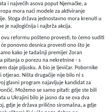
ata i najvećih asova poput Njemačke, a
Europa mora naći modele za aktiviranje
nije. Stoga država jednostavno mora krenuti u
je najlogičnija i najbrža akcija.
 ovu reformu pošteno provesti, to ćemo suditi
 da će ponovno desnica provesti ono što je
 samo kako je tadašnji premijer Zoran
a pitanja o porezu na nekretnine - s
 daje pljusku. A bio je ljevičar. Pobornike
 otjerao. Ništa drugačije nije bilo ni s
oj glavni program najavljuje kandidat za
ončić. Možemo se samo pitati: gdje ste bili
ta u Ukrajini bilo je jasno da se ova dva
, gdje je država prilično siromašna, a gdje