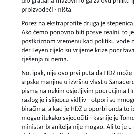
dio građana (nazovimo ga za ovu priliku i
proizvodeći - ništa.
Porez na ekstraprofite druga je stepenic
Ako ćemo ponovno biti posve realni, to je 
postkriznom vremenu kad politiku vode 
der Leyen cijelo su vrijeme krize podržavali 
rješenja ni nema.
No, ipak, nije ovo prvi puta da HDZ može 
srpske manjine u izvršnu vlast u Sanader
pisma na nekim osjetljivim područjima Hrv
razlog je i slijepcu vidljiv - otpori su mn
biračima, a kad je HDZ u oporbi onda to 
mogao itekako svjedočiti - kasnije je T
ministar branitelja nije mogao. Ali to je 