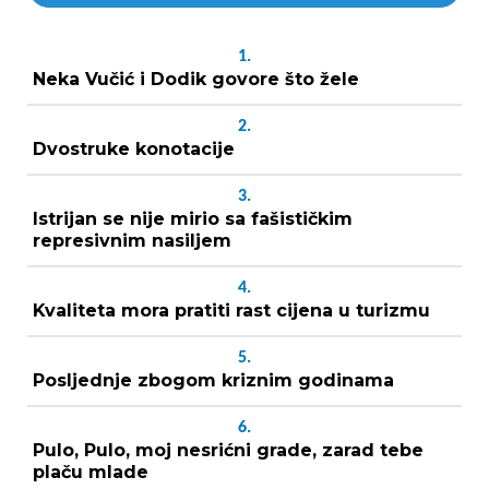
1.
Neka Vučić i Dodik govore što žele
2.
Dvostruke konotacije
3.
Istrijan se nije mirio sa fašističkim
represivnim nasiljem
4.
Kvaliteta mora pratiti rast cijena u turizmu
5.
Posljednje zbogom kriznim godinama
6.
Pulo, Pulo, moj nesrićni grade, zarad tebe
plaču mlade