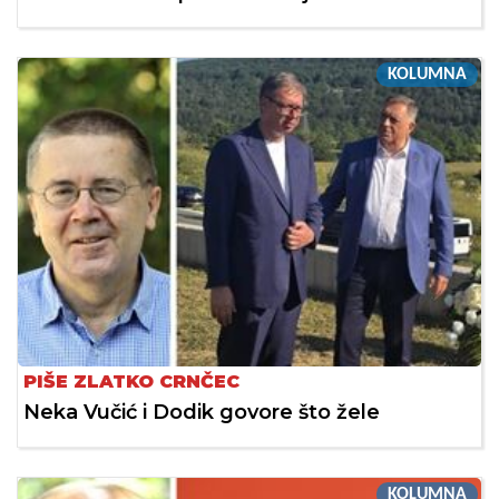
KOLUMNA
PIŠE ZLATKO CRNČEC
Neka Vučić i Dodik govore što žele
KOLUMNA