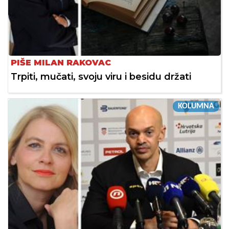
PIŠE MILAN RAKOVAC
Trpiti, mučati, svoju viru i besidu držati
KOLUMNA