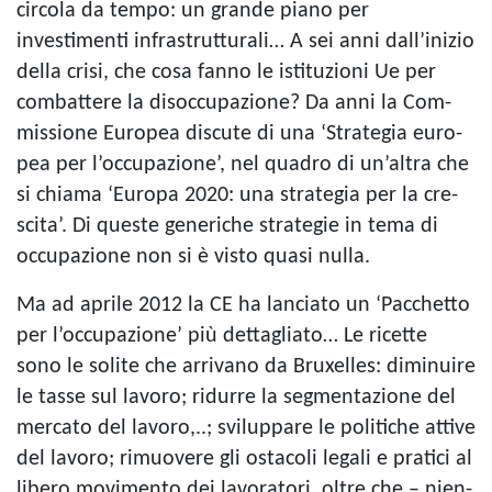
circola da tempo: un grande piano per
investimenti infrastrutturali… A sei anni dall’inizio
della crisi, che cosa fanno le isti­tu­zioni Ue per
com­bat­tere la disoc­cu­pa­zione? Da anni la Com­
mis­sione Euro­pea discute di una ‘Stra­te­gia euro­
pea per l’occupazione’, nel qua­dro di un’altra che
si chiama ‘Europa 2020: una stra­te­gia per la cre­
scita’. Di que­ste gene­ri­che stra­te­gie in tema di
occu­pa­zione non si è visto quasi nulla.
Ma ad aprile 2012 la CE ha lan­ciato un ‘Pac­chetto
per l’occupazione’ più det­ta­gliato… Le ricette
sono le solite che arri­vano da Bru­xel­les: dimi­nuire
le tasse sul lavoro; ridurre la seg­men­ta­zione del
mer­cato del lavoro,..; svi­lup­pare le poli­ti­che attive
del lavoro; rimuo­vere gli osta­coli legali e pra­tici al
libero movi­mento dei lavo­ra­tori, oltre che – nien­