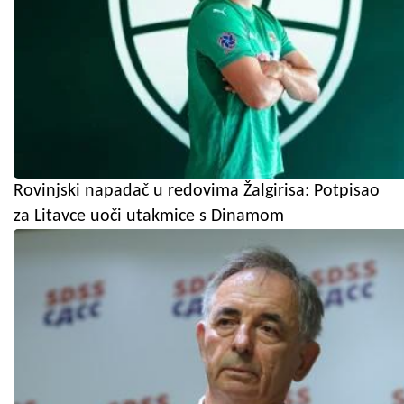
Rovinjski napadač u redovima Žalgirisa: Potpisao
za Litavce uoči utakmice s Dinamom