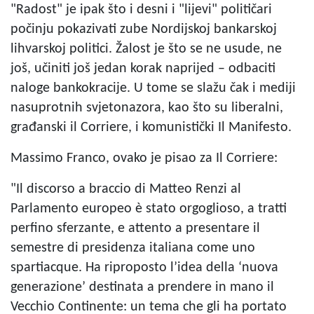
"Radost" je ipak što i desni i "lijevi" političari
počinju pokazivati zube Nordijskoj bankarskoj
lihvarskoj politici. Žalost je što se ne usude, ne
još, učiniti još jedan korak naprijed – odbaciti
naloge bankokracije. U tome se slažu čak i mediji
nasuprotnih svjetonazora, kao što su liberalni,
građanski il Corriere, i komunistički Il Manifesto.
Massimo Franco, ovako je pisao za Il Corriere:
"Il discorso a braccio di Matteo Renzi al
Parlamento europeo è stato orgoglioso, a tratti
perfino sferzante, e attento a presentare il
semestre di presidenza italiana come uno
spartiacque. Ha riproposto l’idea della ‘nuova
generazione’ destinata a prendere in mano il
Vecchio Continente: un tema che gli ha portato