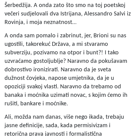
Šerbedžija. A onda zato što smo na toj poetskoj
večeri sudjelovali dva Istrijana, Alessandro Salvi iz
Rovinja, i moja neznatnost…
A onda sam pomalo i zabrinut, jer, Brioni su nas
ugostili, takorekuć Država, a mi stvaramo
subverziju, pozivamo na otpor i bunt?! I tako
uzvraćamo gostoljublje? Naravno da pokušavam
dobrostivo ironizirati. Naravno da je sveta
dužnost čovjeka, napose umjetnika, da je u
opoziciji svakoj vlasti. Naravno da trebamo od
banaka i moćnika uzimati novac, s kojim ćemo ih
rušiti, bankare i moćnike.
Ali, možda nam danas, više nego ikada, trebaju
jasne definicije, sada, kada permisivizam i
retorična prava javnosti i formalistična