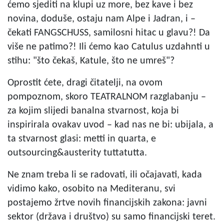
ćemo sjediti na klupi uz more, bez kave i bez
novina, doduše, ostaju nam Alpe i Jadran, i –
čekati FANGSCHUSS, samilosni hitac u glavu?! Da
više ne patimo?! Ili ćemo kao Catulus uzdahnti u
stihu: "što čekaš, Katule, što ne umreš"?
Oprostit ćete, dragi čitatelji, na ovom
pompoznom, skoro TEATRALNOM razglabanju –
za kojim slijedi banalna stvarnost, koja bi
inspirirala ovakav uvod – kad nas ne bi: ubijala, a
ta stvarnost glasi: metti in quarta, e
outsourcing&austerity tuttatutta.
Ne znam treba li se radovati, ili očajavati, kada
vidimo kako, osobito na Mediteranu, svi
postajemo žrtve novih financijskih zakona: javni
sektor (država i društvo) su samo financijski teret.