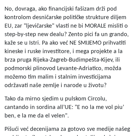
No, dovraga, ako financijski fašizam drži pod
kontrolom desničarske političke strukture diljem
EU, zar "ljevičarske" vlasti ne bi MORALE misliti o
step-by-step new dealu? Zento pici fa un grando,
kaže se u Istri. Pa ako već NE SMIJEMO prihvatiti
kineske i ruske investitore, i mega projekte a la
brza pruga Rijeka-Zagreb-Budimpešta-Kijev, ili
podmorski plinovod Levante-Adriatico, možda
možemo tim malim i stalnim investicijama
održavati naše zemlje i narode u životu?
Tako da mirno sjedim u pulskom Circolu,
cantando in sordina all’UE: "E no la me vol piu’
ben, e la me da el velen".
Pišući već decenijama za gotovo sve medije našeg