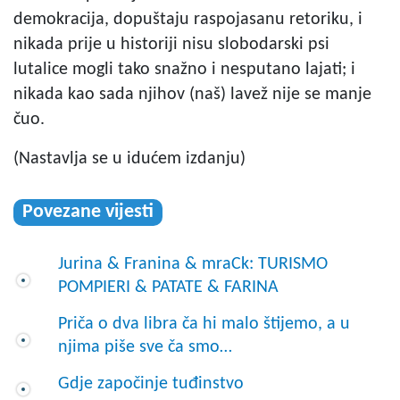
demokracija, dopuštaju raspojasanu retoriku, i
nikada prije u historiji nisu slobodarski psi
lutalice mogli tako snažno i nesputano lajati; i
nikada kao sada njihov (naš) lavež nije se manje
čuo.
(Nastavlja se u idućem izdanju)
Povezane vijesti
Jurina & Franina & mraCk: TURISMO
POMPIERI & PATATE & FARINA
Priča o dva libra ča hi malo štijemo, a u
njima piše sve ča smo…
Gdje započinje tuđinstvo