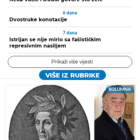
6
dana
Dvostruke konotacije
7
dana
Istrijan se nije mirio sa fašističkim
represivnim nasiljem
Prikaži više vijesti
VIŠE IZ RUBRIKE
KOLUMNA