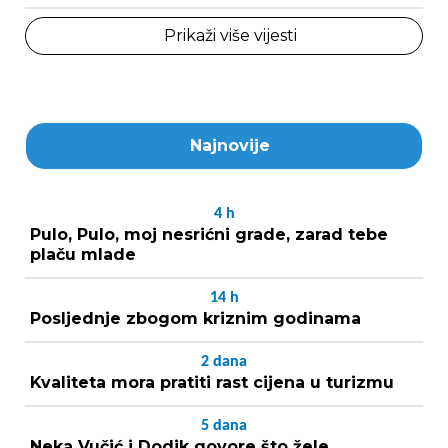
Prikaži više vijesti
Najnovije
4
h
Pulo, Pulo, moj nesrićni grade, zarad tebe
plaču mlade
14
h
Posljednje zbogom kriznim godinama
2
dana
Kvaliteta mora pratiti rast cijena u turizmu
5
dana
Neka Vučić i Dodik govore što žele