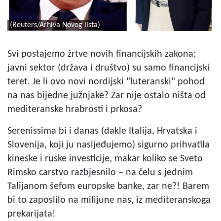
(Reuters/Arhiva Novog lista)
Svi postajemo žrtve novih financijskih zakona:
javni sektor (država i društvo) su samo financijski
teret. Je li ovo novi nordijski "luteranski" pohod
na nas bijedne južnjake? Zar nije ostalo ništa od
mediteranske hrabrosti i prkosa?
Serenissima bi i danas (dakle Italija, Hrvatska i
Slovenija, koji ju nasljeđujemo) sigurno prihvatila
kineske i ruske investicije, makar koliko se Sveto
Rimsko carstvo razbjesnilo – na čelu s jednim
Talijanom šefom europske banke, zar ne?! Barem
bi to zaposlilo na milijune nas, iz mediteranskoga
prekarijata!