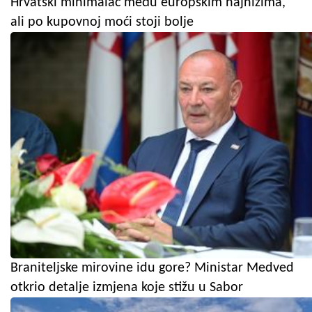
Hrvatski minimalac među europskim najnižima,
ali po kupovnoj moći stoji bolje
Braniteljske mirovine idu gore? Ministar Medved
otkrio detalje izmjena koje stižu u Sabor