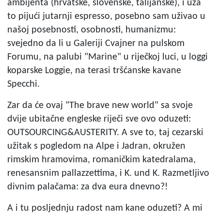
ambijenta (hrvatske, slovenske, talijanske), i uza
to pijući jutarnji espresso, posebno sam uživao u
našoj posebnosti, osobnosti, humanizmu:
svejedno da li u Galeriji Cvajner na pulskom
Forumu, na palubi "Marine" u riječkoj luci, u loggi
koparske Loggie, na terasi tršćanske kavane
Specchi.
Zar da će ovaj "The brave new world" sa svoje
dvije ubitačne engleske riječi sve ovo oduzeti:
OUTSOURCING&AUSTERITY. A sve to, taj cezarski
užitak s pogledom na Alpe i Jadran, okružen
rimskim hramovima, romaničkim katedralama,
renesansnim pallazzettima, i K. und K. Razmetljivo
divnim palačama: za dva eura dnevno?!
A i tu posljednju radost nam kane oduzeti? A mi