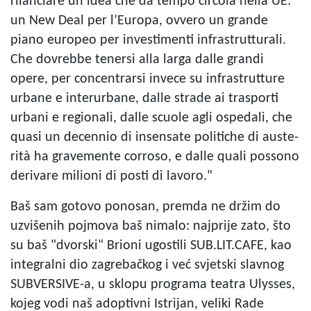
rilan­ciare un’idea che da tempo cir­cola nella UE:
un New Deal per l’Europa, ovvero un grande
piano euro­peo per inve­sti­menti infra­strut­tu­rali.
Che dovrebbe tenersi alla larga dalle grandi
opere, per con­cen­trarsi invece su infra­strut­ture
urbane e inte­rur­bane, dalle strade ai tra­sporti
urbani e regio­nali, dalle scuole agli ospe­dali, che
quasi un decen­nio di insen­sate poli­ti­che di auste­
rità ha gra­ve­mente cor­roso, e dalle quali pos­sono
deri­vare milioni di posti di lavoro."
Baš sam gotovo ponosan, premda ne držim do
uzvišenih pojmova baš nimalo: najprije zato, što
su baš "dvorski" Brioni ugostili SUB.LIT.CAFE, kao
integralni dio zagrebačkog i već svjetski slavnog
SUBVERSIVE-a, u sklopu programa teatra Ulysses,
kojeg vodi naš adoptivni Istrijan, veliki Rade