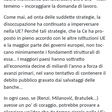
te­meno – inco­rag­giare la domanda di lavoro.
Come mai, ad onta delle sud­dette stra­te­gie, la
disoc­cu­pa­zione ha con­ti­nuato a imper­ver­sare
nella UE? Per­ché tali stra­te­gie, che la Ce ha pro­
po­sto in pieno accordo con le altre isti­tu­zioni UE
e la mag­gior parte dei governi euro­pei, non toc­
cano mini­ma­mente i fon­da­menti strut­tu­rali di
essa… I mag­giori paesi hanno sot­tratto
all’economia decine di miliardi l’anno a forza di
avanzi pri­mari, nel vano ten­ta­tivo di con­te­nere il
debito pub­blico gra­vato dai sal­va­taggi delle
banche…
In ogni caso, se (Renzi, Milanović, Bratušek...)
avesse un po’ di corag­gio, potrebbe pro­vare a