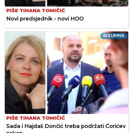
PIŠE TIHANA TOMIČIĆ
Novi predsjednik - novi HOO
KOLUMNA
PIŠE TIHANA TOMIČIĆ
Sada i Hajdaš Dončić treba podržati Ćorićev