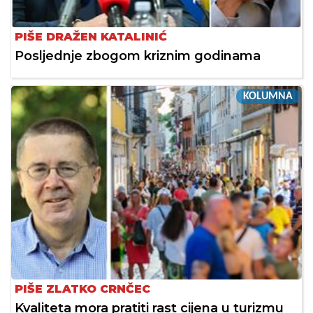
PIŠE DRAŽEN KATALINIĆ
Posljednje zbogom kriznim godinama
KOLUMNA
PIŠE ZLATKO CRNČEC
Kvaliteta mora pratiti rast cijena u turizmu