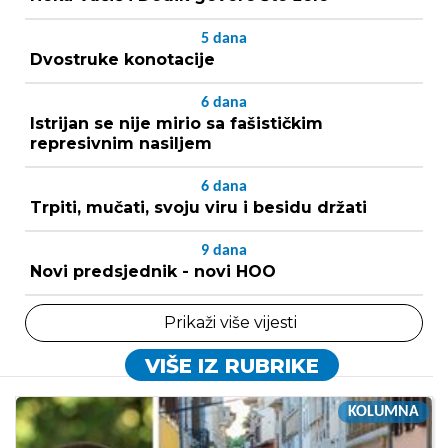
5
dana
Dvostruke konotacije
6
dana
Istrijan se nije mirio sa fašističkim
represivnim nasiljem
6
dana
Trpiti, mučati, svoju viru i besidu držati
9
dana
Novi predsjednik - novi HOO
Prikaži više vijesti
VIŠE IZ RUBRIKE
KOLUMNA