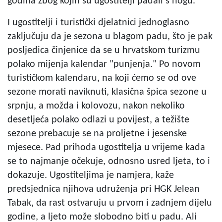
godina zbog kojih su ugostitelji padali s nogu.
I ugostitelji i turistički djelatnici jednoglasno
zaključuju da je sezona u blagom padu, što je pak
posljedica činjenice da se u hrvatskom turizmu
polako mijenja kalendar "punjenja." Po novom
turističkom kalendaru, na koji ćemo se od ove
sezone morati naviknuti, klasična špica sezone u
srpnju, a možda i kolovozu, nakon nekoliko
desetljeća polako odlazi u povijest, a težište
sezone prebacuje se na proljetne i jesenske
mjesece. Pad prihoda ugostitelja u vrijeme kada
se to najmanje očekuje, odnosno usred ljeta, to i
dokazuje. Ugostiteljima je namjera, kaže
predsjednica njihova udruženja pri HGK Jelean
Tabak, da rast ostvaruju u prvom i zadnjem dijelu
godine, a ljeto može slobodno biti u padu. Ali