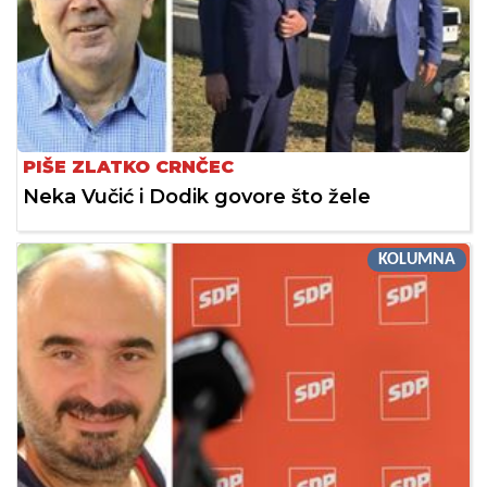
PIŠE ZLATKO CRNČEC
Neka Vučić i Dodik govore što žele
KOLUMNA