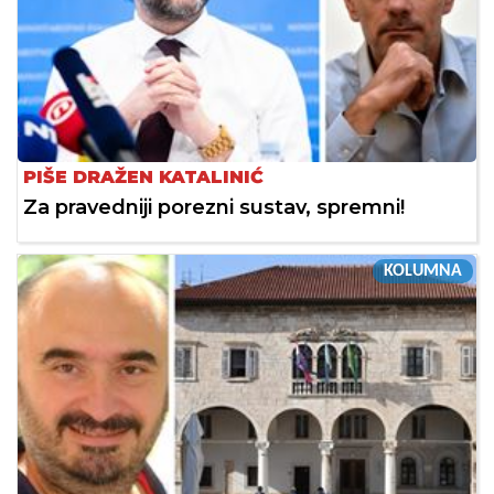
PIŠE DRAŽEN KATALINIĆ
Za pravedniji porezni sustav, spremni!
KOLUMNA