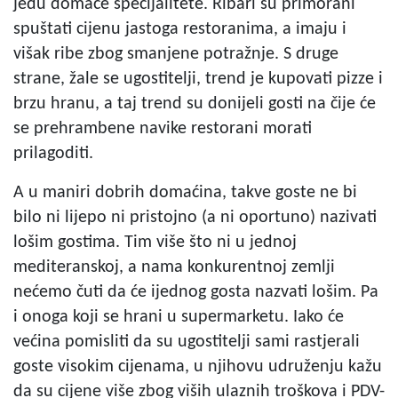
jedu domaće specijalitete. Ribari su primorani
spuštati cijenu jastoga restoranima, a imaju i
višak ribe zbog smanjene potražnje. S druge
strane, žale se ugostitelji, trend je kupovati pizze i
brzu hranu, a taj trend su donijeli gosti na čije će
se prehrambene navike restorani morati
prilagoditi.
A u maniri dobrih domaćina, takve goste ne bi
bilo ni lijepo ni pristojno (a ni oportuno) nazivati
lošim gostima. Tim više što ni u jednoj
mediteranskoj, a nama konkurentnoj zemlji
nećemo čuti da će ijednog gosta nazvati lošim. Pa
i onoga koji se hrani u supermarketu. Iako će
većina pomisliti da su ugostitelji sami rastjerali
goste visokim cijenama, u njihovu udruženju kažu
da su cijene više zbog viših ulaznih troškova i PDV-