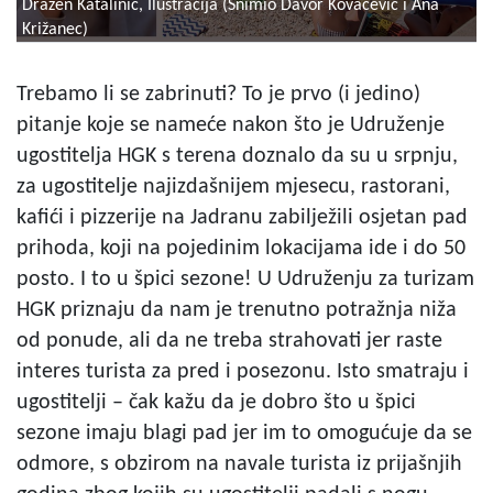
Dražen Katalinić, Ilustracija (Snimio Davor Kovačević i Ana
Križanec)
Trebamo li se zabrinuti? To je prvo (i jedino)
pitanje koje se nameće nakon što je Udruženje
ugostitelja HGK s terena doznalo da su u srpnju,
za ugostitelje najizdašnijem mjesecu, rastorani,
kafići i pizzerije na Jadranu zabilježili osjetan pad
prihoda, koji na pojedinim lokacijama ide i do 50
posto. I to u špici sezone! U Udruženju za turizam
HGK priznaju da nam je trenutno potražnja niža
od ponude, ali da ne treba strahovati jer raste
interes turista za pred i posezonu. Isto smatraju i
ugostitelji – čak kažu da je dobro što u špici
sezone imaju blagi pad jer im to omogućuje da se
odmore, s obzirom na navale turista iz prijašnjih