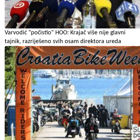
Varvodić "počistio" HOO: Krajač više nije glavni
tajnik, razriješeno svih osam direktora ureda