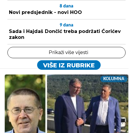
8
dana
Novi predsjednik - novi HOO
9
dana
Sada i Hajdaš Dončić treba podržati Ćorićev
zakon
Prikaži više vijesti
VIŠE IZ RUBRIKE
KOLUMNA