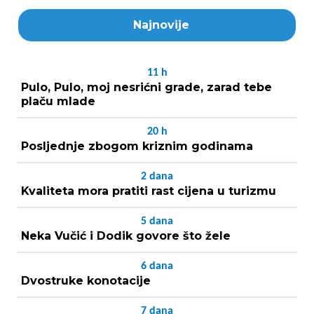
Najnovije
11
h
Pulo, Pulo, moj nesrićni grade, zarad tebe
plaču mlade
20
h
Posljednje zbogom kriznim godinama
2
dana
Kvaliteta mora pratiti rast cijena u turizmu
5
dana
Neka Vučić i Dodik govore što žele
6
dana
Dvostruke konotacije
7
dana