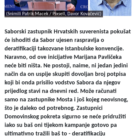
(Snimili Patrik Macek / Pixsell, Davor Kovačević)
Saborski zastupnik Hrvatskih suverenista pokušat
će ishoditi da Sabor ujesen raspravlja o
deratifikaciji takozvane Istanbulske konvencije.
Naravno, od ove inicijative Marijana Pavličeka
neće biti ništa. Ne postoji, naime, ni jedan jedini
način da on uspije skupiti dovoljan broj potpisa
koji bi onda prisilio vodstvo Sabora da njegov
prijedlog stavi na dnevni red. Može računati
samo na zastupnike Mosta i još kojeg neovisnog,
što je daleko od potrebnog. Zastupnici
Domovinskog pokreta sigurno se neće pridružiti
iako su baš oni tijekom kampanje gotovo pa
ultimativno tražili baš to - deratifikaciju