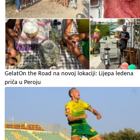
GelatOn the Road na novoj lokaciji: Lijepa ledena
priča u Peroju