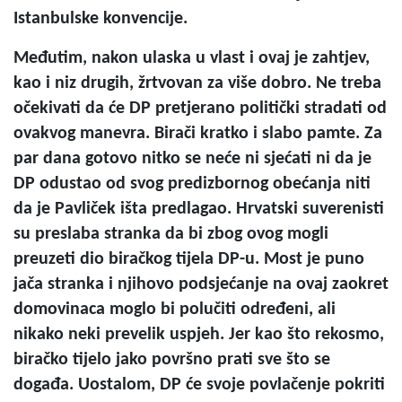
Istanbulske konvencije.
Međutim, nakon ulaska u vlast i ovaj je zahtjev,
kao i niz drugih, žrtvovan za više dobro. Ne treba
očekivati da će DP pretjerano politički stradati od
ovakvog manevra. Birači kratko i slabo pamte. Za
par dana gotovo nitko se neće ni sjećati ni da je
DP odustao od svog predizbornog obećanja niti
da je Pavliček išta predlagao. Hrvatski suverenisti
su preslaba stranka da bi zbog ovog mogli
preuzeti dio biračkog tijela DP-u. Most je puno
jača stranka i njihovo podsjećanje na ovaj zaokret
domovinaca moglo bi polučiti određeni, ali
nikako neki prevelik uspjeh. Jer kao što rekosmo,
biračko tijelo jako površno prati sve što se
događa. Uostalom, DP će svoje povlačenje pokriti