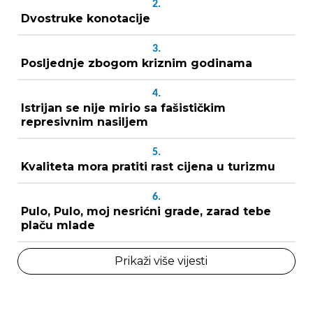
2.
Dvostruke konotacije
3.
Posljednje zbogom kriznim godinama
4.
Istrijan se nije mirio sa fašističkim
represivnim nasiljem
5.
Kvaliteta mora pratiti rast cijena u turizmu
6.
Pulo, Pulo, moj nesrićni grade, zarad tebe
plaču mlade
Prikaži više vijesti