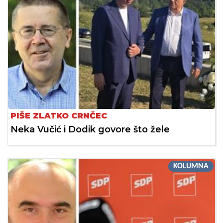
PIŠE ZLATKO CRNČEC
Neka Vučić i Dodik govore što žele
KOLUMNA