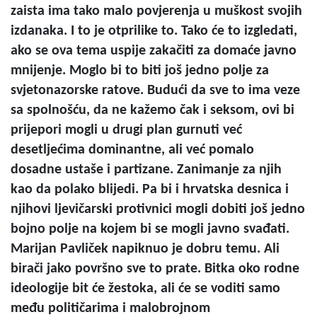
zaista ima tako malo povjerenja u muškost svojih
izdanaka. I to je otprilike to. Tako će to izgledati,
ako se ova tema uspije zakačiti za domaće javno
mnijenje. Moglo bi to biti još jedno polje za
svjetonazorske ratove. Budući da sve to ima veze
sa spolnošću, da ne kažemo čak i seksom, ovi bi
prijepori mogli u drugi plan gurnuti već
desetljećima dominantne, ali već pomalo
dosadne ustaše i partizane. Zanimanje za njih
kao da polako blijedi. Pa bi i hrvatska desnica i
njihovi ljevičarski protivnici mogli dobiti još jedno
bojno polje na kojem bi se mogli javno svađati.
Marijan Pavliček napiknuo je dobru temu. Ali
birači jako površno sve to prate. Bitka oko rodne
ideologije bit će žestoka, ali će se voditi samo
među političarima i malobrojnom