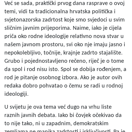
Već se sada, praktički prvog dana rasprave o ovoj
temi, vidi ta tradicionalna hrvatska politička i
svjetonazorska zadrtost koje smo svjedoci u svim
sličnim javnim prijeporima. Naime, iako je cijela
priča oko rodne ideologije relativno nova stvar u
našem javnom prostoru, svi oko nje imaju jasno i
nepokolebljivo, točnije, krajnje zadrto stajalište.
Grubo i pojednostavljeno rečeno, riječ je o tome
da spol i rod nisu isto. Spol se dobija rođenjem, a
rod je pitanje osobnog izbora. Ako je autor ovih
redaka dobro pohvatao o čemu se radi u rodnoj
ideologiji.
U svijetu je ova tema već dugo na vrhu liste
raznih javnih debata. Iako bi čovjek očekivao da
to nije tako, ni u zapadnim, demokratskim
zemljama ne manjka zadrtosti i isključivosti. Pa je