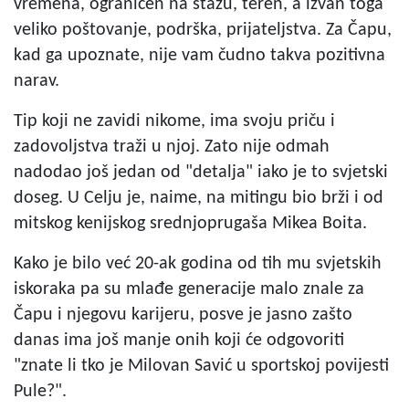
vremena, ograničen na stazu, teren, a izvan toga
veliko poštovanje, podrška, prijateljstva. Za Čapu,
kad ga upoznate, nije vam čudno takva pozitivna
narav.
Tip koji ne zavidi nikome, ima svoju priču i
zadovoljstva traži u njoj. Zato nije odmah
nadodao još jedan od "detalja" iako je to svjetski
doseg. U Celju je, naime, na mitingu bio brži i od
mitskog kenijskog srednjoprugaša Mikea Boita.
Kako je bilo već 20-ak godina od tih mu svjetskih
iskoraka pa su mlađe generacije malo znale za
Čapu i njegovu karijeru, posve je jasno zašto
danas ima još manje onih koji će odgovoriti
"znate li tko je Milovan Savić u sportskoj povijesti
Pule?".