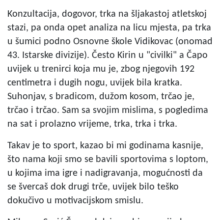
Konzultacija, dogovor, trka na šljakastoj atletskoj
stazi, pa onda opet analiza na licu mjesta, pa trka
u šumici podno Osnovne škole Vidikovac (onomad
43. Istarske divizije). Često Kirin u "civilki" a Čapo
uvijek u trenirci koja mu je, zbog njegovih 192
centimetra i dugih nogu, uvijek bila kratka.
Suhonjav, s bradicom, dužom kosom, trčao je,
trčao i trčao. Sam sa svojim mislima, s pogledima
na sat i prolazno vrijeme, trka, trka i trka.
Takav je to sport, kazao bi mi godinama kasnije,
što nama koji smo se bavili sportovima s loptom,
u kojima ima igre i nadigravanja, mogućnosti da
se švercaš dok drugi trče, uvijek bilo teško
dokučivo u motivacijskom smislu.