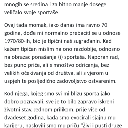
mnogih se sredina i za bitno manje dosege
veličalo svoje sportaše.
Ovaj tada momak, iako danas ima ravno 70
godina, dođe mi normalno prebaciti se u odnose
1970/80-ih, bio je tipični naš sugrađanin. Kad
kažem tipičan mislim na ono razdoblje, odnosno
na obrazac ponašanja (i) sportaša. Naporan rad,
bez puno priče, ali s mnoštvo odricanja, bez
velikih očekivanja od društva, ali s vjerom u
uspjeh te posljedično zadovoljstvo ostvarenim.
Kod njega, kojeg smo svi mi blizu sporta jako
dobro poznavali, sve je to bilo zapravo iskreni
životni stav. Jednom prilikom, prije više od
dvadeset godina, kada smo evocirali sjajnu mu
karijeru, naslovili smo mu priču "Živi i pusti druge