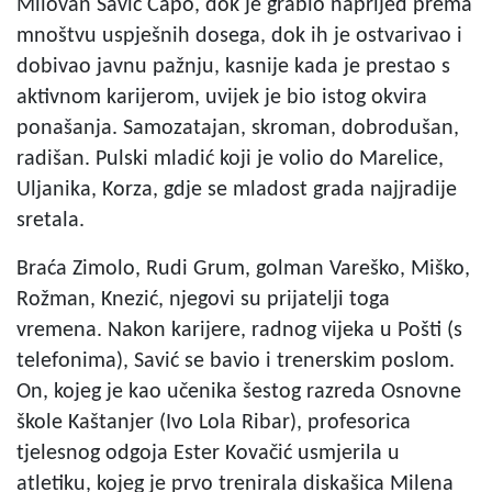
Milovan Savić Čapo, dok je grabio naprijed prema
mnoštvu uspješnih dosega, dok ih je ostvarivao i
dobivao javnu pažnju, kasnije kada je prestao s
aktivnom karijerom, uvijek je bio istog okvira
ponašanja. Samozatajan, skroman, dobrodušan,
radišan. Pulski mladić koji je volio do Marelice,
Uljanika, Korza, gdje se mladost grada najjradije
sretala.
Braća Zimolo, Rudi Grum, golman Vareško, Miško,
Rožman, Knezić, njegovi su prijatelji toga
vremena. Nakon karijere, radnog vijeka u Pošti (s
telefonima), Savić se bavio i trenerskim poslom.
On, kojeg je kao učenika šestog razreda Osnovne
škole Kaštanjer (Ivo Lola Ribar), profesorica
tjelesnog odgoja Ester Kovačić usmjerila u
atletiku, kojeg je prvo trenirala diskašica Milena