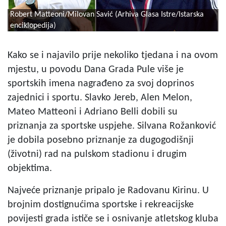
Robert Matteoni/Milovan Savić (Arhiva Glasa Istre/Istarska
enciklopedija)
Kako se i najavilo prije nekoliko tjedana i na ovom
mjestu, u povodu Dana Grada Pule više je
sportskih imena nagrađeno za svoj doprinos
zajednici i sportu. Slavko Jereb, Alen Melon,
Mateo Matteoni i Adriano Belli dobili su
priznanja za sportske uspjehe. Silvana Rožanković
je dobila posebno priznanje za dugogodišnji
(životni) rad na pulskom stadionu i drugim
objektima.
Najveće priznanje pripalo je Radovanu Kirinu. U
brojnim dostignućima sportske i rekreacijske
povijesti grada ističe se i osnivanje atletskog kluba