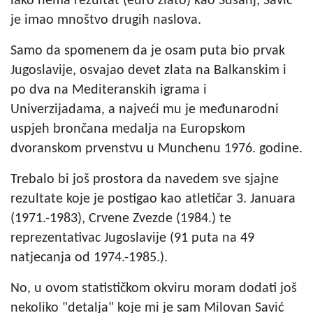
iako nema rezultat (euro zlato) kao Sušanj, Savić
je imao mnoštvo drugih naslova.
Samo da spomenem da je osam puta bio prvak
Jugoslavije, osvajao devet zlata na Balkanskim i
po dva na Mediteranskih igrama i
Univerzijadama, a najveći mu je međunarodni
uspjeh brončana medalja na Europskom
dvoranskom prvenstvu u Munchenu 1976. godine.
Trebalo bi još prostora da navedem sve sjajne
rezultate koje je postigao kao atletičar 3. Januara
(1971.-1983), Crvene Zvezde (1984.) te
reprezentativac Jugoslavije (91 puta na 49
natjecanja od 1974.-1985.).
No, u ovom statističkom okviru moram dodati još
nekoliko "detalja" koje mi je sam Milovan Savić