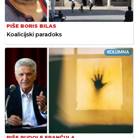
PIŠE BORIS BILAS
Koalicijski paradoks
KOLUMNA
PIŠE RUDOLF FRANČULA