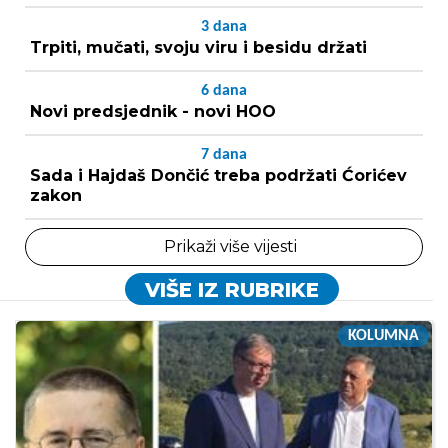
3
dana
Trpiti, mučati, svoju viru i besidu držati
6
dana
Novi predsjednik - novi HOO
7
dana
Sada i Hajdaš Dončić treba podržati Ćorićev
zakon
Prikaži više vijesti
VIŠE IZ RUBRIKE
KOLUMNA