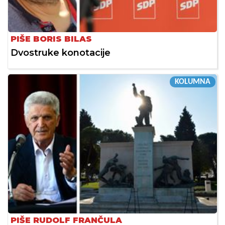
PIŠE BORIS BILAS
Dvostruke konotacije
KOLUMNA
PIŠE RUDOLF FRANČULA