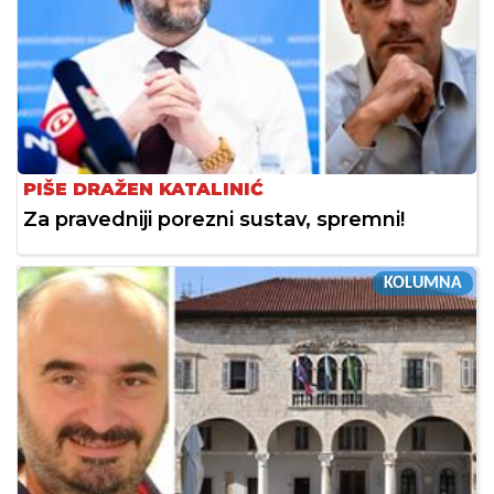
PIŠE DRAŽEN KATALINIĆ
Za pravedniji porezni sustav, spremni!
KOLUMNA