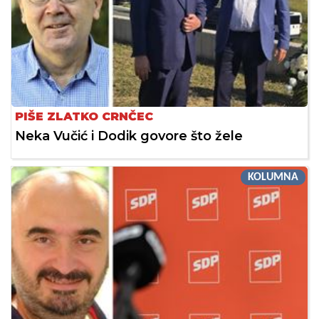
PIŠE ZLATKO CRNČEC
Neka Vučić i Dodik govore što žele
KOLUMNA