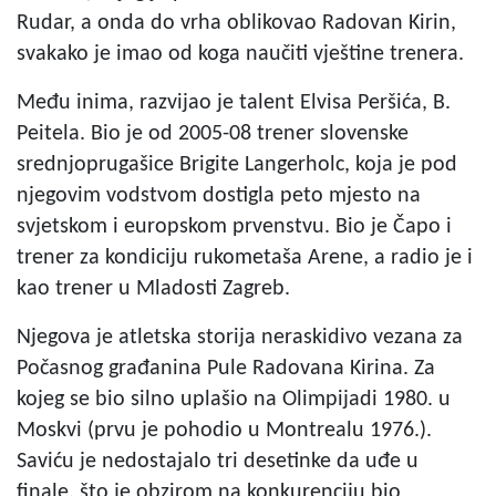
Rudar, a onda do vrha oblikovao Radovan Kirin,
svakako je imao od koga naučiti vještine trenera.
Među inima, razvijao je talent Elvisa Peršića, B.
Peitela. Bio je od 2005-08 trener slovenske
srednjoprugašice Brigite Langerholc, koja je pod
njegovim vodstvom dostigla peto mjesto na
svjetskom i europskom prvenstvu. Bio je Čapo i
trener za kondiciju rukometaša Arene, a radio je i
kao trener u Mladosti Zagreb.
Njegova je atletska storija neraskidivo vezana za
Počasnog građanina Pule Radovana Kirina. Za
kojeg se bio silno uplašio na Olimpijadi 1980. u
Moskvi (prvu je pohodio u Montrealu 1976.).
Saviću je nedostajalo tri desetinke da uđe u
finale, što je obzirom na konkurenciju bio