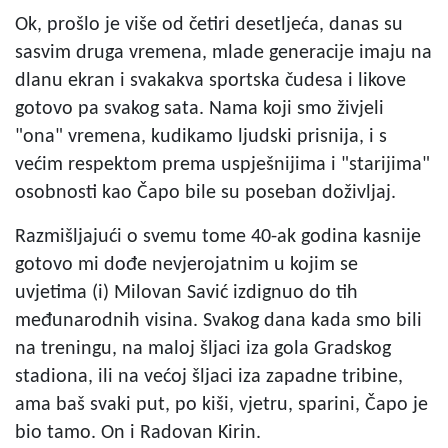
Ok, prošlo je više od četiri desetljeća, danas su
sasvim druga vremena, mlade generacije imaju na
dlanu ekran i svakakva sportska čudesa i likove
gotovo pa svakog sata. Nama koji smo živjeli
"ona" vremena, kudikamo ljudski prisnija, i s
većim respektom prema uspješnijima i "starijima"
osobnosti kao Čapo bile su poseban doživljaj.
Razmišljajući o svemu tome 40-ak godina kasnije
gotovo mi dođe nevjerojatnim u kojim se
uvjetima (i) Milovan Savić izdignuo do tih
međunarodnih visina. Svakog dana kada smo bili
na treningu, na maloj šljaci iza gola Gradskog
stadiona, ili na većoj šljaci iza zapadne tribine,
ama baš svaki put, po kiši, vjetru, sparini, Čapo je
bio tamo. On i Radovan Kirin.