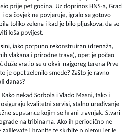
gasio prije pet godina. Uz doprinos HNS-a, Grad
 i da čovjek ne povjeruje, igralo se gotovo
la toliko zelena i kad je bilo pljuskova, da se
ti loša povijest.
rosini, iako potpuno rekonstruiran (drenaža,
ih vlakana i prirodne trave), opet je počeo
eć duže vratio se u okvir najgoreg terena Prve
to je opet zelenilo smeđe? Zašto je ravno
ali danas?
 Kako nekad Sorbola i Vlado Masni, tako i
osiguraju kvalitetni servisi, stalno uređivanje
žne supstance kojim se hrani travnjak. Stvari
 ograde na tribinama. Ako ih periodično ne
zalijevate i hranite te skrbite o njemu jer je