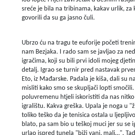
sreće je bila na tribinama, kakav urlik, za
govorili da su ga jasno čuli.
Ubrzo ću na tragu te euforije početi tren
nam Bezjaka. I rado sam se javljao za ned
igračima, koji su bili prvi idoli mojeg djet
detalj. Igrao se turnir pred nastavak prve
Eto, iz Mađarske. Padala je kiša, dali su 
misliti kako smo se skupljači lopti smočil
poluvremenu htjeli iskoristiti da nas nitko
igralištu. Kakva greška. Upala je noga u "ž
toliko teško da je tenisica ostala u ljeplj
blato, pa sam bio u teškoj muci jer su se igr
urlao ispred tunela "biži vani, mali…". T