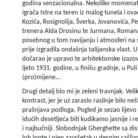
godina senzacionalna. Nekoliko momenata 
igrača Istre na teren iz malog tunela i ovac
Kozića, Rosignolija, Šverka, Jovanovića, P
trenera Alda Drosinu te Jurmana, Romana O
posebnog u tom navijanju i atmosferi na s
prije izgradila ondašnja talijanska vlast.
dočarao je upravo te arhitektonske izazov
ljeto 1931. godine, u finišu gradnje, u Puli
(pro)mijene…
Drugi detalj bio mi je zeleni travnjak. Vel
kontrast, jer je uz zaraslo raslinje bilo 
prašnjava podloga. Pogled je sezao lijevo 
idućih desetljeća biti kudikamo jasnije i rea
i najbučniji. Slobodnjak Gherghette sa dis
lob lopte i njen završetak u desnim rašlja