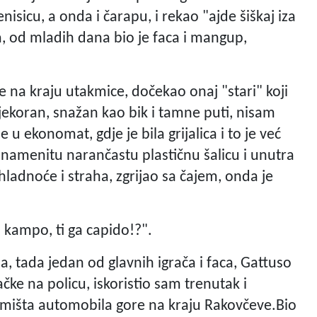
isicu, a onda i čarapu, i rekao "ajde šiškaj iza
a, od mladih dana bio je faca i mangup,
 na kraju utakmice, dočekao onaj "stari" koji
ijekoran, snažan kao bik i tamne puti, nisam
 u ekonomat, gdje je bila grijalica i to je već
namenitu narančastu plastičnu šalicu i unutra
hladnoće i straha, zgrijao sa čajem, onda je
a kampo, ti ga capido!?".
ia, tada jedan od glavnih igrača i faca, Gattuso
ke na policu, iskoristio sam trenutak i
jmišta automobila gore na kraju Rakovčeve.Bio