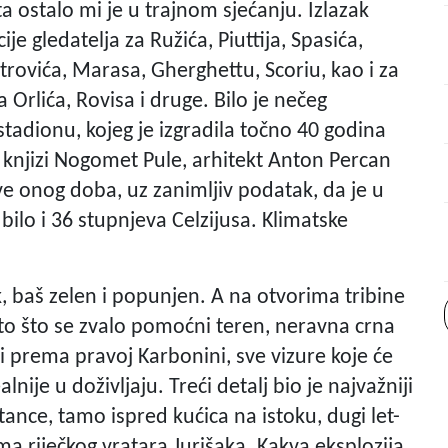
ostalo mi je u trajnom sjećanju. Izlazak
ije gledatelja za Ružića, Piuttija, Spasića,
etrovića, Marasa, Gherghettu, Scoriu, kao i za
rlića, Rovisa i druge. Bilo je nečeg
tadionu, kojeg je izgradila točno 40 godina
 U knjizi Nogomet Pule, arhitekt Anton Percan
e onog doba, uz zanimljiv podatak, da je u
 bilo i 36 stupnjeva Celzijusa. Klimatske
ik, baš zelen i popunjen. A na otvorima tribine
nešto što se zvalo pomoćni teren, neravna crna
i prema pravoj Karbonini, sve vizure koje će
lnije u doživljaju. Treći detalj bio je najvažniji
tance, tamo ispred kućica na istoku, dugi let-
ma riječkog vratara Jurišaka. Kakva eksplozija