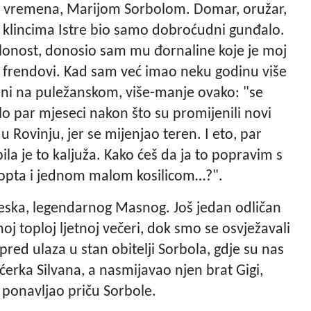
og vremena, Marijom Sorbolom. Domar, oružar,
ma klincima Istre bio samo dobroćudni gunđalo.
lonost, donosio sam mu đornaline koje je moj
i mi frendovi. Kad sam već imao neku godinu više
eni na puležanskom, više-manje ovako: "se
bilo par mjeseci nakon što su promijenili novi
a u Rovinju, jer se mijenjao teren. I eto, par
bila je to kaljuža. Kako ćeš da ja to popravim s
e lopta i jednom malom kosilicom…?".
leska, legendarnog Masnog. Još jedan odličan
oj toploj ljetnoj večeri, dok smo se osvježavali
ed ulaza u stan obitelji Sorbola, gdje su nas
ćerka Silvana, a nasmijavao njen brat Gigi,
e ponavljao priču Sorbole.