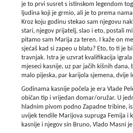
je to prvi susret s istinskom legendom t
ljudina koji je grmio, ali je to prema na
Kroz koju godinu stekao sam njegovu nak
stari, njegov prijatelj, slao i eto, postal
pitamo sam Marija za teren. I kaže on m
sjećaš kad si zapeo u blatu? Eto, to ti je 
travnjak. Istra je uzvrat kvalifikacija igral
mjeseci kasnije, uz par jačih kišnih dana, 
malo pijeska, par karijola sjemena, dvij
Godinama kasnije počela je era Vlade Pe
običan tip i vrijedan domar/oružar. U jedn
hladnim pivom podno Zapadne tribine, ispr
uvijek tendile Marijova supruga Femija i k
kasnije i njegov sin Bruno, Vlado Masni j