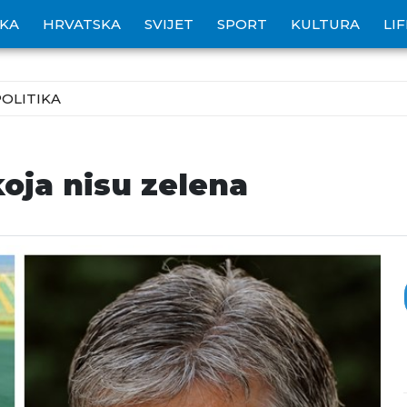
IKA
HRVATSKA
SVIJET
SPORT
KULTURA
LI
POLITIKA
koja nisu zelena