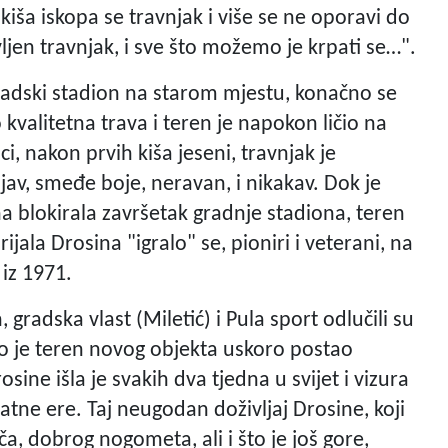
ša iskopa se travnjak i više se ne oporavi do
ljen travnjak, i sve što možemo je krpati se…".
radski stadion na starom mjestu, konačno se
 kvalitetna trava i teren je napokon ličio na
ci, nakon prvih kiša jeseni, travnjak je
jav, smeđe boje, neravan, i nikakav. Dok je
na blokirala završetak gradnje stadiona, teren
jala Drosina "igralo" se, pioniri i veterani, na
 iz 1971.
radska vlast (Miletić) i Pula sport odlučili su
to je teren novog objekta uskoro postao
sine išla je svakih dva tjedna u svijet i vizura
latne ere. Taj neugodan doživljaj Drosine, koji
ača, dobrog nogometa, ali i što je još gore,