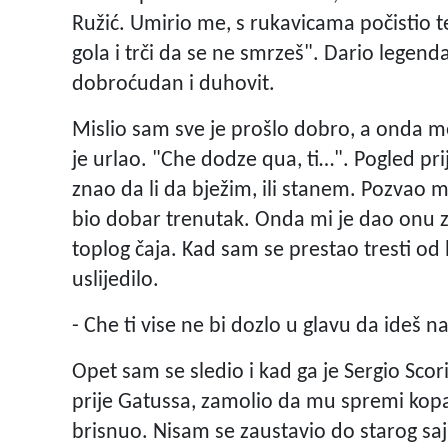
Ružić. Umirio me, s rukavicama počistio ten
gola i trči da se ne smrzeš". Dario legend
dobroćudan i duhovit.
Mislio sam sve je prošlo dobro, a onda me
je urlao. "Che dodze qua, ti…". Pogled pr
znao da li da bježim, ili stanem. Pozvao me
bio dobar trenutak. Onda mi je dao onu z
toplog čaja. Kad sam se prestao tresti od 
uslijedilo.
- Che ti vise ne bi dozlo u glavu da ideš n
Opet sam se sledio i kad ga je Sergio Scor
prije Gatussa, zamolio da mu spremi kopač
brisnuo. Nisam se zaustavio do starog sa