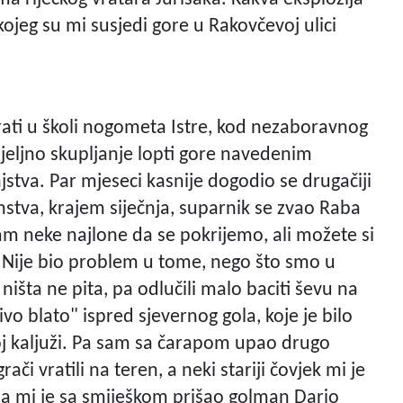
 kojeg su mi susjedi gore u Rakovčevoj ulici
irati u školi nogometa Istre, kod nezaboravnog
jeljno skupljanje lopti gore navedenim
injstva. Par mjeseci kasnije dogodio se drugačiji
nstva, krajem siječnja, suparnik se zvao Raba
nam neke najlone da se pokrijemo, ali možete si
i. Nije bio problem u tome, nego što smo u
 ništa ne pita, pa odlučili malo baciti ševu na
ivo blato" ispred sjevernog gola, koje je bilo
ivoj kaljuži. Pa sam sa čarapom upao drugo
ači vratili na teren, a neki stariji čovjek mi je
ada mi je sa smiješkom prišao golman Dario