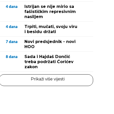
Istrijan se nije mirio sa
4
dana
fašističkim represivnim
nasiljem
Trpiti, mučati, svoju viru
4
dana
i besidu držati
Novi predsjednik - novi
7
dana
HOO
Sada i Hajdaš Dončić
8
dana
treba podržati Ćorićev
zakon
Prikaži više vijesti