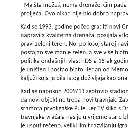
- Ma šta možeš, nema drenaže, čim pada ki
proljeća. Ovo nikad nije bio dobro naprav
Kad se 1993. godine počeo graditi novi G
napravila kvalitetna drenaža, posijala vrlo
pravi zeleni teren. No, po lošoj staroj navi
postajao sve manje zelen, a sve više blatn
politika ondašnjih vlasti IDS-a 15-ak godi
je uništen i postao blato. Jedan od Memori
kaljuži koja je bila istog doživljaja kao ona
Kad se napokon 2009/11 zgotovio stadion, g
da novi objekt ne treba novi travnjak. Za
sramota prvoligaške Pule. Jer TV slika s Dro
travnjaka vraćala nas je u vrijeme stare b
je usput rečeno, veliki limit razvijanju igr