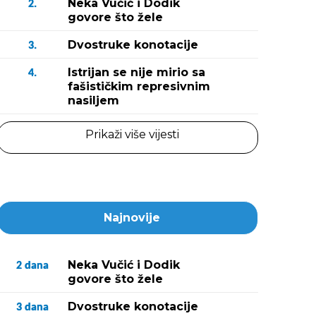
Neka Vučić i Dodik
2.
govore što žele
Dvostruke konotacije
3.
Istrijan se nije mirio sa
4.
fašističkim represivnim
nasiljem
Prikaži više vijesti
Najnovije
Neka Vučić i Dodik
2
dana
govore što žele
Dvostruke konotacije
3
dana