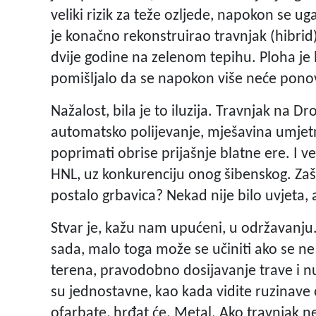
veliki rizik za teže ozljede, napokon se u
je konačno rekonstruirao travnjak (hibrid)
dvije godine na zelenom tepihu. Ploha je bi
pomišljalo da se napokon više neće ponovi
Nažalost, bila je to iluzija. Travnjak na D
automatsko polijevanje, mješavina umjetn
poprimati obrise prijašnje blatne ere. I v
HNL, uz konkurenciju onog šibenskog. Zaš
postalo grbavica? Nekad nije bilo uvjeta, 
Stvar je, kažu nam upućeni, u održavanju.
sada, malo toga može se učiniti ako se ne 
terena, pravodobno dosijavanje trave i nu
su jednostavne, kao kada vidite ruzinave
ofarbate, hrđat će. Metal. Ako travnjak ne 