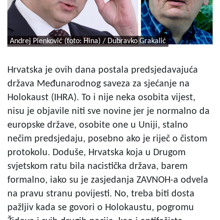
Andrej Plenković (foto: Hina) / Dubravko Grakalić
Hrvatska je ovih dana postala predsjedavajuća
država Međunarodnog saveza za sjećanje na
Holokaust (IHRA). To i nije neka osobita vijest,
nisu je objavile niti sve novine jer je normalno da
europske države, osobite one u Uniji, stalno
nečim predsjedaju, posebno ako je riječ o čistom
protokolu. Doduše, Hrvatska koja u Drugom
svjetskom ratu bila nacistička država, barem
formalno, iako su je zasjedanja ZAVNOH-a odvela
na pravu stranu povijesti. No, treba biti dosta
pažljiv kada se govori o Holokaustu, pogromu