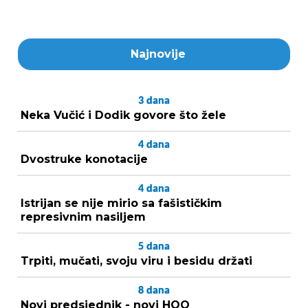
Najnovije
3
dana
Neka Vučić i Dodik govore što žele
4
dana
Dvostruke konotacije
4
dana
Istrijan se nije mirio sa fašističkim
represivnim nasiljem
5
dana
Trpiti, mučati, svoju viru i besidu držati
8
dana
Novi predsjednik - novi HOO