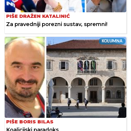
PIŠE DRAŽEN KATALINIĆ
Za pravedniji porezni sustav, spremni!
KOLUMNA
PIŠE BORIS BILAS
Koalicijski paradoks