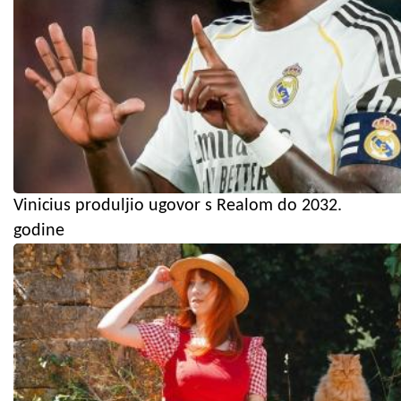
Vinicius produljio ugovor s Realom do 2032.
godine