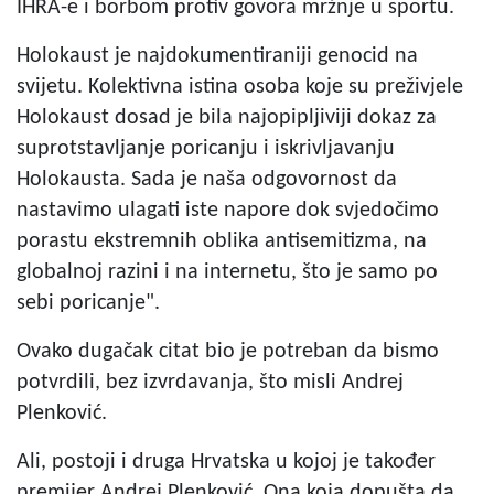
IHRA-e i borbom protiv govora mržnje u sportu.
Holokaust je najdokumentiraniji genocid na
svijetu. Kolektivna istina osoba koje su preživjele
Holokaust dosad je bila najopipljiviji dokaz za
suprotstavljanje poricanju i iskrivljavanju
Holokausta. Sada je naša odgovornost da
nastavimo ulagati iste napore dok svjedočimo
porastu ekstremnih oblika antisemitizma, na
globalnoj razini i na internetu, što je samo po
sebi poricanje".
Ovako dugačak citat bio je potreban da bismo
potvrdili, bez izvrdavanja, što misli Andrej
Plenković.
Ali, postoji i druga Hrvatska u kojoj je također
premijer Andrej Plenković. Ona koja dopušta da