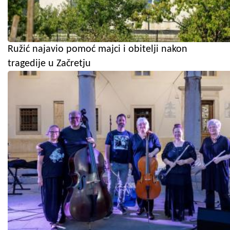
Ružić najavio pomoć majci i obitelji nakon
tragedije u Začretju