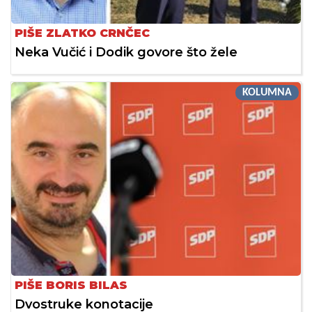
PIŠE ZLATKO CRNČEC
Neka Vučić i Dodik govore što žele
KOLUMNA
PIŠE BORIS BILAS
Dvostruke konotacije