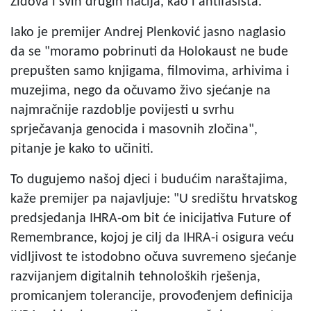
Židova i svih drugih nacija, kao i antifašista.
Iako je premijer Andrej Plenković jasno naglasio
da se "moramo pobrinuti da Holokaust ne bude
prepušten samo knjigama, filmovima, arhivima i
muzejima, nego da očuvamo živo sjećanje na
najmračnije razdoblje povijesti u svrhu
sprječavanja genocida i masovnih zločina",
pitanje je kako to učiniti.
To dugujemo našoj djeci i budućim naraštajima,
kaže premijer pa najavljuje: "U središtu hrvatskog
predsjedanja IHRA-om bit će inicijativa Future of
Remembrance, kojoj je cilj da IHRA-i osigura veću
vidljivost te istodobno očuva suvremeno sjećanje
razvijanjem digitalnih tehnoloških rješenja,
promicanjem tolerancije, provođenjem definicija